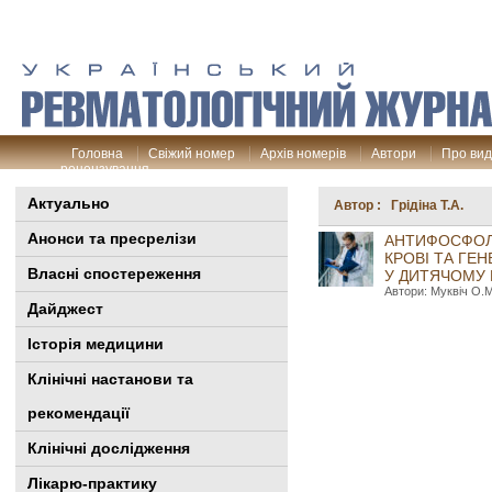
Головна
Свіжий номер
Архів номерів
Автори
Про ви
рецензування
Актуально
Автор : Грідіна Т.А.
Анонси та пресрелізи
АНТИФОСФОЛІ
КРОВІ ТА ГЕ
Власні спостереження
У ДИТЯЧОМУ 
Автори: Муквіч О.М.
Дайджест
Історія медицини
Клінiчні настанови та
рекомендації
Клінічні дослідження
Лікарю-практику