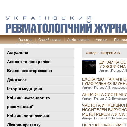
Головна
Свіжий номер
Архів номерів
Автори
Про ви
рецензування
Актуально
Автор : Петров A.B.
Анонси та пресрелізи
ДИНАМІКА СО
У ХВОРИХ НА
Власні спостереження
Автори: Петров A.B
ЕХОКАРДІОГРАФІЧНІ 
Дайджест
ГУМОРАЛЬНИХ ІМУННИ
Автори: Петров A.B. Алексеева 
Історія медицини
АНЕМІЯ ТА СИСТЕМНИ
Клінiчні настанови та
Автори: Петров A.B. Белоглазов
ЧАСТОТА ИНФЕКЦИОН
рекомендації
НОСИТЕЛЕЙ ВИРУСНО
МЕТОТРЕКСАТА И СУ
Клінічні дослідження
Автори: Петров A.B. Белоглазов
Лікарю-практику
НЕВРОЛОГІЧНІ СИМПТ