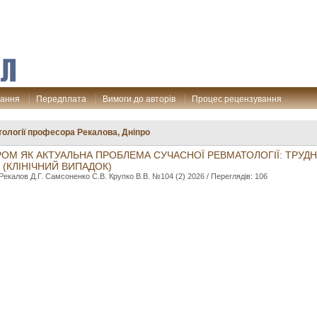
дання
Передплата
Вимоги до авторів
Процес рецензування
тології професора Рекалова, Дніпро
ОМ ЯК АКТУАЛЬНА ПРОБЛЕМА СУЧАСНОЇ РЕВМАТОЛОГІЇ: ТРУД
 (КЛІНІЧНИЙ ВИПАДОК)
 Рекалов Д.Г. Самсоненко С.В. Крупко В.В. №104 (2) 2026 / Переглядів: 106