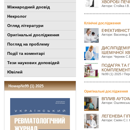
ХВОРОБІ ПЕЧ
Автори: Стойка І.В.
Міжнародний досвід
Некролог
Клінічні дослідження
Огляд літератури
ЕФЕКТИВНІСТ
Оригінальні дослідження
Автори: Василець В
Погляд на проблему
ДИСЛІПІДЕМІ
ІШЕМІЧНОЇ Х
Події та коментарі
Автори: Чернюк С.В
Тези наукових доповідей
ПОДАГРА ТА 
КОМПЛЕМЕНТА
Ювілей
№99 (1) 2025 / Пер
Номер№99 (1) 2025
Оригінальні дослідження
ВПЛИВ АУТОІ
Автори: Ошлянська 
ЛЕГЕНЕВА ГІ
Автори: Сміян С.І.