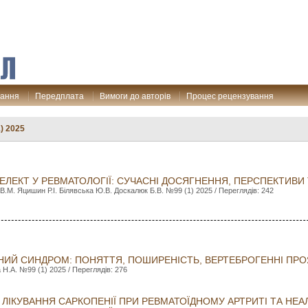
дання
Передплата
Вимоги до авторів
Процес рецензування
) 2025
ЕЛЕКТ У РЕВМАТОЛОГІЇ: СУЧАСНІ ДОСЯГНЕННЯ, ПЕРСПЕКТИВИ
В.М. Яцишин Р.І. Білявська Ю.В. Доскалюк Б.В. №99 (1) 2025 / Переглядів: 242
НИЙ СИНДРОМ: ПОНЯТТЯ, ПОШИРЕНІСТЬ, ВЕРТЕБРОГЕННІ ПР
Н.А. №99 (1) 2025 / Переглядів: 276
 ЛІКУВАННЯ САРКОПЕНІЇ ПРИ РЕВМАТОЇДНОМУ АРТРИТІ ТА НЕ