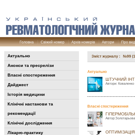
Головна
Свіжий номер
Архів номерів
Автори
Про ви
Актуально
Зміст журналу : №99 (1
Анонси та пресрелізи
Актуально
Власні спостереження
ШТУЧНИЙ ІНТ
Автори: Коваленко 
Дайджест
Історія медицини
Клінiчні настанови та
Власні спостереження
рекомендації
ГІПЕРМОБІЛЬ
Автор:Золотарьова 
Клінічні дослідження
ОПТИМІЗАЦІЯ
Лікарю-практику