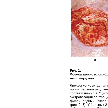
в
2-я 
Рис. 1.
Формы кожного синд
полиморфная
Лимфогистиоцитарная п
пролиферация эндотели
соответственно в 71,4
экстравазация эритроц
фибриноидный некроз —
(рис. 2, 3). У больных