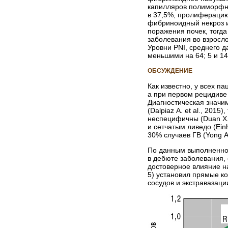
капилляров полиморфно
в 37,5%, пролиферацию
фибриноидный некроз и
поражения почек, тогда
заболевания во взросло
Уровни PNI, среднего 
меньшими на 64; 5 и 1
ОБСУЖДЕНИЕ
Как известно, у всех па
а при первом рецидиве 
Диагностическая значи
(Dalpiaz A. et al., 20
неспецифичны (Duan X. e
и сетчатым ливедо (Ein
30% случаев ГВ (Yong A.M
По данным выполненног
в дебюте заболевания,
достоверное влияние н
5) установил прямые к
сосудов и экстравазаци