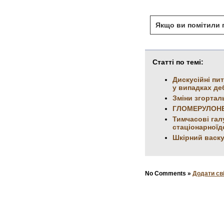
Якщо ви помітили п
Статті по темі:
Дискусійні пи
у випадках де
Зміни згортал
ГЛОМЕРУЛОНЕ
Тимчасові гал
стаціонарноїд
Шкірний васку
No Comments »
Додати св