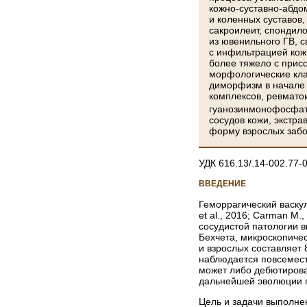
кожно-суставно-абдо
и коленных суставов,
сакроилеит, спондил
из ювенильного ГВ, 
с инфильтрацией кож
более тяжело с прис
морфологические кла
диморфизм в начале 
комплексов, ревмато
гуанозинмонофосфата
сосудов кожи, экстр
форму взрослых забол
УДК 616.13/.14-002.77-
ВВЕДЕНИЕ
Геморрагический васкул
et al., 2016; Carman M.
сосудистой патологии в
Бехчета, микроскопичес
и взрослых составляет 8
наблюдается повсеместны
может либо дебютирова
дальнейшей эволюции пат
Цель и задачи выполне