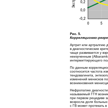
Рис. 5.
Корреляционно-регре
Артрит или артралгию д
в диагностические крит
чаще развивается у взр
неизученным (Albaramki 
интермиттирующего поли
По данным корреляцион
соотносится частота и
тендовагинита, энтезоп
изменений менис­ков п
возникновения менисци
Нефропатию диагностирую
называемый ГГН возника
при первом рецидиве за
возросла доля больных с
с ГВ может протекать 