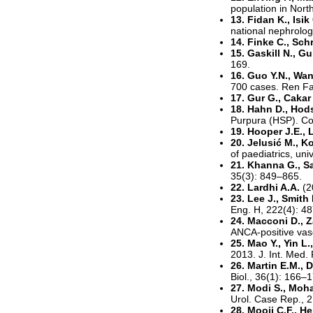
population in Nort
13. Fidan K., Isi
national nephrolog
14. Finke C., Schr
15. Gaskill N., G
169.
16. Guo Y.N., Wan
700 cases. Ren Fa
17. Gur G., Cakar 
18. Hahn D., Hods
Purpura (HSP). Co
19. Hooper J.E., 
20. Jelusić M., K
of paediatrics, un
21. Khanna G., S
35(3): 849–865.
22. Lardhi A.A.
(2
23. Lee J., Smith
Eng. H, 222(4): 4
24. Macconi D., Za
ANCA-positive vasc
25. Mao Y., Yin L.
2013. J. Int. Med.
26. Martin E.M., D
Biol., 36(1): 166–
27. Modi S., Moh
Urol. Case Rep., 2
28. Mooij C.F., H