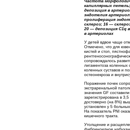
Частота морфологиче
капиллярных петель; 
депозиция в артерио
эндотелия артериол;
пролиферация эндоте
склероз; 16 — склеро
20 — депозиция C1q в
в артериолах
У детей вдвое чаще от
Отмечено, что для юве
кистей и стоп, пястно
рентгеносонографическ
сопровождалось развити
лигаментоза коленных 
коленных суставов и п
остеонекроза и внутри
Поражение почек сопро
экстраренальной патол
значения GF составили 
зарегистрирована в 3,5
достоверно (на 8%) вы
установлен у 5 больных 
На показатель PNI оказ
кишечного тракта.
Утолщение и расщеплен
фибриноидное набухани