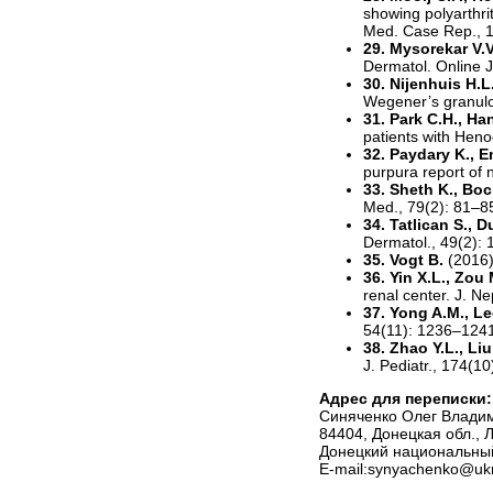
showing polyarthrit
Med. Case Rep., 1
29. Mysorekar V.
Dermatol. Online J
30. Nijenhuis H.L.
Wegener’s granulo
31. Park C.H., Han
patients with Hen
32. Paydary K., 
purpura report of n
33. Sheth K., Boc
Med., 79(2): 81–8
34. Tatlican S., D
Dermatol., 49(2):
35. Vogt B.
(2016)
36. Yin X.L., Zou
renal center. J. N
37. Yong A.M., Le
54(11): 1236–124
38. Zhao Y.L., Liu
J. Pediatr., 174(1
Адрес для переписки:
Синяченко Олег Владим
84404, Донецкая обл., 
Донецкий национальны
Е-mail:synyachenko@ukr