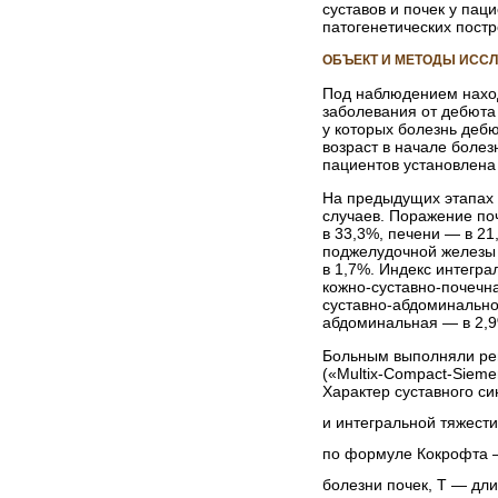
суставов и почек у па
патогенетических постр
ОБЪЕКТ И МЕТОДЫ ИСС
Под наблюдением наход
заболевания от дебюта 
у которых болезнь дебю
возраст в начале болезн
пациентов установлена в
На предыдущих этапах 
случаев. Поражение по
в 33,3%, печени — в 2
поджелудочной железы —
в 1,7%. Индекс интегра
кожно-суставно-­почечн
суставно-абдоминально
абдоминальная — в 2,9
Больным выполняли рен
(«Multix-Compact-Siеme
Характер суставного си
и интегральной тяжест
по формуле Кокрофта —
болезни почек, Т — дл