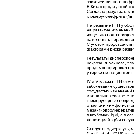
злокачественного нефрит
В Китае среди детей с 
Согласно результатам 
гломерулонефрита (Yin X.
На развитие ГГН у обс
на развитие изменений
чаще, что подтверждае
патологии с поражение
С учетом представленн
факторами риска разви
Результаты дисперсион
некроза, гиалиноза, э
продемонстрировал пря
у взрослых пациентов 
IV и V классы ГГН отме
заболевания существов
сосудистых изменений 
и канальцев соответстве
гломерулярные поврежд
отмечали лимфогистио
мезангиопролиферативн
в клубочках IgM, а в с
депозицией IgA и сосуд
Следует подчеркнуть, ч
Cao Z. et al., 2016) и 