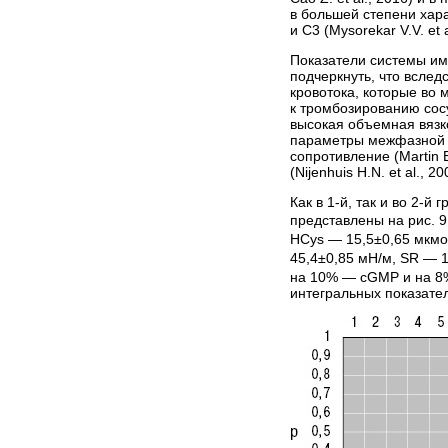
в большей степени хара
и C3 (Mysorekar V.V. et a
Показатели системы им
подчерк­нуть, что всле
кровотока, которые во 
к тромбозированию сосу
высокая объемная вязко
параметры межфазной ак
сопротивление (Martin E
(Nijenhuis Н.N. et al., 20
Как в 1-й, так и во 2-й
представлены на рис. 9
HCys — 15,5±0,65 мкмол
45,4±0,85 мН/м, SR — 1
на 10% — сGMP и на 8%
интегральных показате