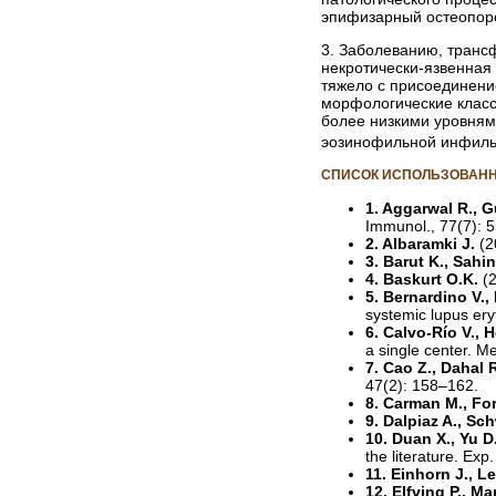
эпифизарный остеопор
3. Заболеванию, транс
некротически-язвенная
тяжело с присоединени
морфологические класс
более низкими уровням
эозинофильной инфильт
СПИСОК ИСПОЛЬЗОВАНН
1. Aggarwal R., Gu
Immunol., 77(7): 
2. Albaramki J.
(2
3. Barut K., Sahi
4. Baskurt O.K.
(
5. Bernardino V.,
systemic lupus er
6. Calvo-Río V., 
a single center. M
7. Cao Z., Dahal 
47(2): 158–162.
8. Carman M., Fo
9. Dalpiaz A., Sc
10. Duan X., Yu D
the literature. Exp
11. Einhorn J., Le
12. Elfving P., Ma