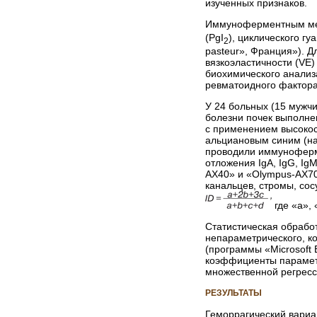
изученных признаков.
Иммуноферментным мет
(PgI
), циклического г
2
pasteur», Франция»). Д
вязкоэластичности (VE)
биохимического анализа
ревматоидного фактора
У 24 больных (15 мужчи
болезни почек выполне
с применением высокос
альциановым синим (на 
проводили иммуноферм
отложения IgA, IgG, I
AX40» и «Olympus-AX70
канальцев, стромы, сос
где «а», 
Статистическая обрабо
непараметрического, к
(программы «Microsoft 
коэффициенты параметр
множественной регресс
РЕЗУЛЬТАТЫ
Геморрагический вариа