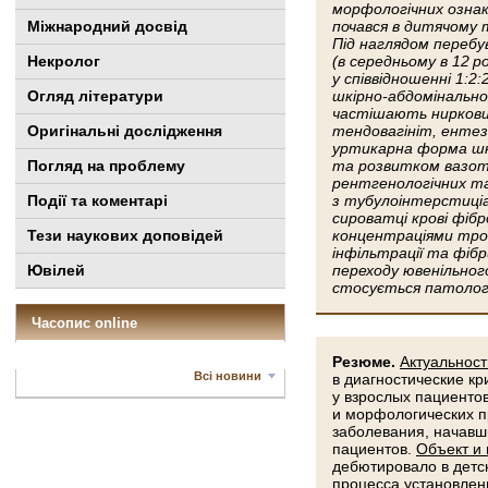
морфологічних ознак 
Міжнародний досвід
почався в дитячому 
Під наглядом перебув
Некролог
(в середньому в 12 ро
у співвідношенні 1:2
Огляд літератури
шкірно-абдомінально
частішають нирковий
Оригінальні дослідження
тендовагініт, ентез
уртикарна форма шк
Погляд на проблему
та розвитком вазотр
рентгенологічних та
Події та коментарі
з тубулоінтерстиціа
сироватці крові фіб
Тези наукових доповідей
концентраціями тро
інфільтрації та фібр
Ювілей
переходу ювенільного
стосується патології
Часопис online
Резюме.
Актуальност
Всі новини
в диагностические к
у взрослых пациенто
и морфологических п
заболевания, начавши
пациентов.
Объект и
дебютировало в детско
процесса установлен