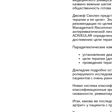
названо важным шагом 
общественность готова
Джозеф Смолен предста
терапии и ее цели». Зн
рекомендации по целев
Management Recommenda
антиревматической лиги
ACR/EULAR определения
достижению цели терап
Парадигматические изм
установление диа
цели терапии (до
проведение терап
Докладчик подробно ос
ролируемого исследован
пациентов с очень ран
Новая система классифи
классификационные крит
скованности, ревматоид
Итак, какова же после
артрит» у пациента с 