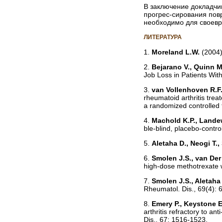
В заключение докладчи
прогрес-сирования пов
необходимо для своевр
ЛИТЕРАТУРА
1.
Moreland L.W.
(2004)
2.
Bejarano V., Quinn M
Job Loss in Patients With
3.
van Vollenhoven R.F.,
rheumatoid arthritis tre
a randomized controlled 
4.
Machold K.P., Landew
ble-blind, placebo-control
5.
Aletaha D., Neogi T., 
6.
Smolen J.S., van Der 
high-dose methotrexate wi
7.
Smolen J.S., Aletaha 
Rheumatol. Dis., 69(4): 
8.
Emery P., Keystone E.
arthritis refractory to a
Dis., 67: 1516-1523.