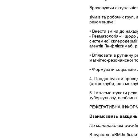
Враховуючи актуальніст
зіумів та робочих груп,
рекомендує:
• Внести зміни до нака
«Ревматологія»» щодо д
системної склеродермії 
агентів (ін-фліксимаб,
• Втілювати в рутинну р
магнітно-резонансної то
• Формувати соціальне
4. Продовжувати провед
(артроклуби, рев-моклу
5. Імплементувати реко
туберкульозу, особливо 
РЕФЕРАТИВНА ІНФОР
Взаимосвязь вакцин
По материалам
www.b
В журнале «BMJ» были 