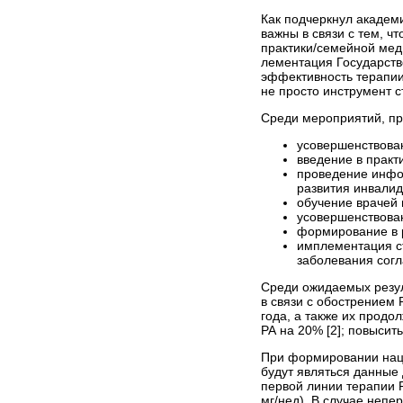
Как подчеркнул академ
важны в связи с тем, ч
практики/семейной мед
лементация Государств
эффективность терапии
не просто инструмент 
Среди мероприятий, пр
усовершенствова
введение в практ
проведение инфор
развития инвалид
обучение врачей 
усовершенствован
формирование в 
имплементация ст
заболевания сог
Среди ожидаемых резул
в связи с обострением 
года, а также их продо
РА на 20% [2]; повысить
При формировании наци
будут являться данные
первой линии терапии Р
мг/нед). В случае неп