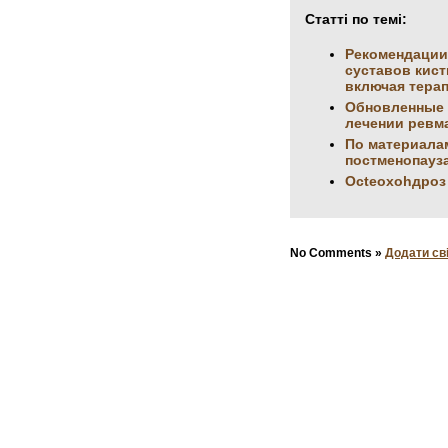
Статті по темі:
Рекомендации 
суставов кис
включая терапе
Обновленные (
лечении ревм
По материала
постменопауз
Оcteоxоhдpоз
No Comments »
Додати св