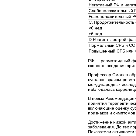
Негативный РФ и нега
Слабоположительный 
Резкоположительный Р
C. Продолжительность
<6 нед
≥6 нед
D Реагенты острой фа
Нормальный СРБ и СО
Повышенный СРБ или
РФ — ревматоидный фа
скорость оседания эрит
Профессор Смолен обра
суставов врачом-ревма
международных исследо
наблюдалась корреляци
В новых Рекомендациях 
принятия терапевтичес
включающие оценку сус
признаков и симптомов
Достижение низкой акт
заболевания. До тех по
Показатели активности