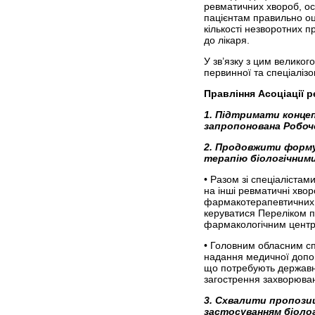
ревматичних хвороб, ос
пацієнтам правильно оц
кількості незворотних п
до лікаря.
У зв’язку з цим великог
первинної та спеціалізо
Правління Асоціації 
1. Підтримати концеп
запропонована Робочо
2. Продовжити форму
терапію біологічним
• Разом зі спеціаліста
на інші ревматичні хво
фармакотерапевтичних с
керуватися Переліком п
фармакологічним центр
• Головним обласним сп
надання медичної допомо
що потребують державної
загострення захворюванн
3. Схвалити пропозиц
застосуванням біолог