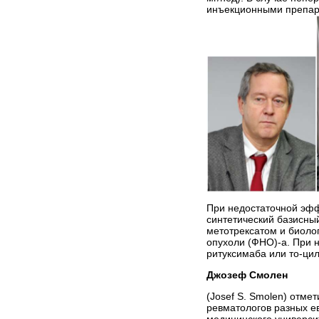
инъекционными препар
При недостаточной эффе
синтетический базисны
метотрексатом и биоло
опухоли (ФНО)-а. При 
ритуксимаба или то-ци
Джозеф Смолен
(Josef S. Smolen) отме
ревматологов разных е
медицинского универси