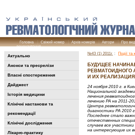
Головна
Свіжий номер
Архів номерів
Автори
Про ви
рецензування
№43 (1) 2011г.
:
Події та 
Актуально
БУДУЩЕЕ НАЧИНА
Анонси та пресрелізи
РЕВМАТОИДНОГО 
Власні спостереження
И ИХ РЕАЛИЗАЦИЯ
Дайджест
24 ноября 2010 г. в К
Национальной академи
Історія медицини
лечения ревматоидног
лечению РА на 2011-2
Клінiчні настанови та
Центра ревматологиче
диагностики РА 2010 
рекомендації
Последнее стало важ
отечественных специа
Клінічні дослідження
случаев все участник
на интересующие их в
Лікарю-практику