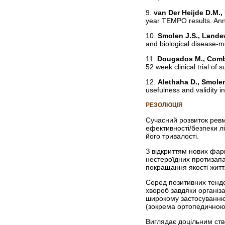
9.
van Der Heijde D.M., 
year TEMPO results. Ann
10.
Smolen J.S., Landew
and biological disease-m
11.
Dougados M., Combe 
52 week clinical trial o
12.
Alethaha D., Smole
usefulness and validity i
РЕЗОЛЮЦІЯ
Сучасний розвиток ревма
ефективності/безпеки л
його тривалості.
З відкриттям нових фар
нестероїдних протизапа
покращання якості житт
Серед позитивних тенде
хвороб завдяки організа
широкому застосуванню 
(зокрема ортопедичною
Виглядає доцільним ств