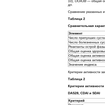
10),
OOAЗB
— общая оц
дл.
Сравнение указанных ин
Таблица 2
Сравнительная харак
Элемент
Число припухших суста
Число болезненных сус
Реактанты острой фаз
Общая оценка здоровь
Общая оценка активно
Общая оценка активно
Значение индекса
Критерии активности за
Таблица 2
Критерии активности
DAS28, CDAI и SDAI
Критерий
Ремиссия