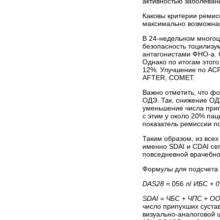
активностью заболевани
Каковы критерии ремисс
максимально возможная
В 24-недельном много
безопасность тоцилизу
антагонистами ФHO-a. 
Однако по итогам этог
12%. Улучшение по ACR
AFTER, COMET.
Важно отметить, что ф
ОДЭ. Так, снижение ОДЭ
уменьшение числа припу
с этим у около 20% пац
показатель ремиссии п
Таким образом, из все
именно SDAI и CDAI се
повседневной врачебно
Формулы для подсчета 
DAS28 =
056
л/
ИБС + 0
SDAI = ЧБС + ЧПС + O
число припухших сустав
визуально-аналоговой 