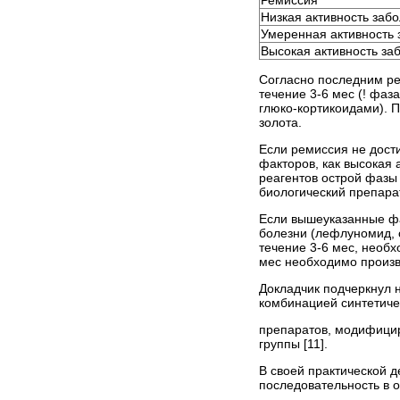
Низкая активность заб
Умеренная активность
Высокая активность за
Согласно последним 
течение 3-6 мес (! фаз
глюко-кортикоидами). 
золота.
Если ремиссия не дости
факторов, как высокая 
реагентов острой фазы
биологический препара
Если вышеуказанные фа
болезни (лефлуномид, с
течение 3-6 мес, необх
мес необходимо произв
Докладчик подчеркнул н
комбинацией синтетиче
препаратов, модифицир
группы [11].
В своей практической д
последовательность в 