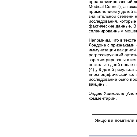
проанализировавший до
Medical Council), а та
применением у детей ва
значительной степени 
исследования, которые 
фактические данные. В 
спланированным мошен
Напомним, что в тексте
Лондоне с признаками 
иммунизации вакциной К
регрессирующий аутизм,
зарегистрированы в ист
несколько дней после 
(4) у 9 детей результа
«неспецифический колит
исследование было про
вакцины.
Эндрю Уайкфилд (Andre
комментарии.
Якщо ви помітили п