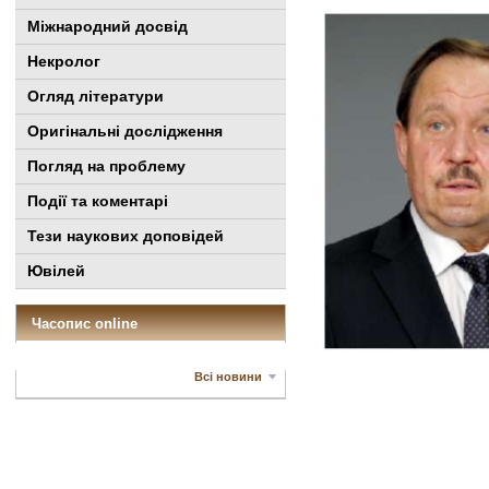
Міжнародний досвід
Некролог
Огляд літератури
Оригінальні дослідження
Погляд на проблему
Події та коментарі
Тези наукових доповідей
Ювілей
Часопис online
Всі новини