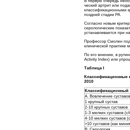
В первую очередь необ
ческий артрит или пода
классификационными кр
поздней стадии РА.
Согласно новым критери
серологические показат
устанавливается при на
Профессор Смолен подч
клинической практике 
По его мнению, в рутин
Activity Index) или упр
Таблица І
Классификационные к
2010
Классификационный 
A. Вовлечение суставо
1 крупный сустав
2-10 крупных суставов
1-3 мелких суставов (с
4-10 мелких суставов (
>10 суставов (как мини
B. Серология