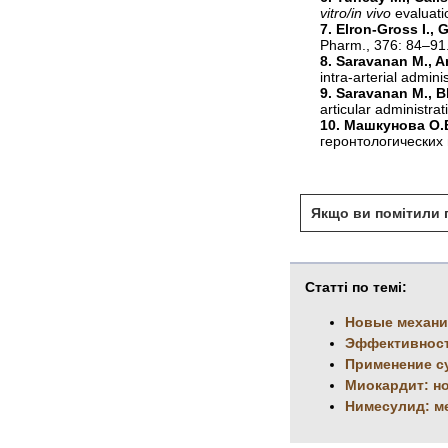
vitro/in vivo
evaluati
7. Elron-Gross I., 
Pharm., 376: 84–91
8. Saravanan M., A
intra-arterial admini
9. Saravanan M., B
articular administra
10. Машкунова О.В
геронтологических
Якщо ви помітили п
Статті по темі:
Новые механи
Эффективност
Применение с
Миокардит: н
Нимесулид: м