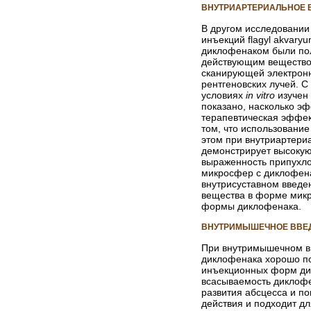
ВНУТРИАРТЕРИАЛЬНОЕ 
В другом исследовании
инъекций
flagyl akvary
диклофенаком были пол
действующим веществом
сканирующей электрон
рентгеновских лучей. 
условиях
in vitro
изучен
показано, насколько э
терапевтическая эффек
том, что использовани
этом при внутриартери
демонстрирует высокую
выраженность припухло
микросфер с диклофена
внутрисуставном введе
вещества в форме микр
формы диклофенака.
ВНУТРИМЫШЕЧНОЕ ВВЕ
При внутримышечном в
диклофенака хорошо по
инъекционных форм дик
всасываемость диклофе
развития абсцесса и п
действия и подходит дл