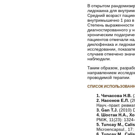
В открытом рандомизир
лидокаина для внутримы
Средний возраст пацие
внутримышечно 1 раз в 
Степень выраженности 
диагностированного у 
хроническим подагриче
пациентов отмечали на
диклофенака и лидокаи
исследовании, показате
случаев отмечено знач
наблюдали.
Таким образом, разраб
направлением исследов
проводимой терапии.
СПИСОК ИСПОЛЬЗОВАНН
1. Чичасова Н.В.
2. Насонов Е.Л.
(2
Науч.-практ. ревмат
3. Gan T.J.
(2010) D
4. Шостак Н.А., Х
РМЖ, 11(23): 1324
5. Tuncay M., Calis
Microencapsul., 17:
6. Tuncay M., Calis