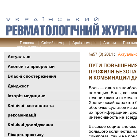
Головна
Свіжий номер
Архів номерів
Автори
Про ви
рецензування
№57 (3) 2014
:
Актуальн
Актуально
ПУТИ ПОВЫШЕНИЯ
Анонси та пресрелізи
ПРОФИЛЯ БЕЗОПА
Власні спостереження
И КОМБИНАЦИИ Д
Дайджест
Боль — одна из наибол
помощью. Боль, возник
Історія медицини
течение жизни отмечаю
Хронический характер 
Клінiчні настанови та
оболочке суставов из-
их пролиферацией, дес
рекомендації
интенсивность не всегд
Клінічні дослідження
Высокое социально-эко
большого количества н
Лікарю-практику
синдрома, так и на пои