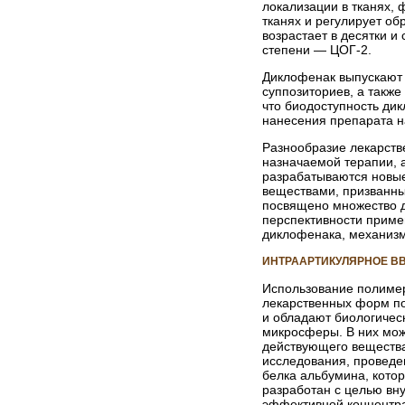
локализации в тканях, 
тканях и регулирует об
возрастает в десятки и
степени — ЦОГ-2.
Диклофенак выпускают 
суппозиториев, а такж
что биодоступность ди
нанесения препарата на
Разнообразие лекарств
назначаемой терапии, 
разрабатываются новые
веществами, призванны
посвящено множество до
перспективности приме
диклофенака, механизм
ИНТРААРТИКУЛЯРНОЕ В
Использование полимер
лекарственных форм пол
и обладают биологичес
микросферы. В них мож
действующего вещества
исследования, проведе
белка альбумина, кото
разработан с целью вну
эффективной концентр