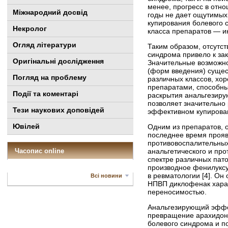
менее, прогресс в отн
Міжнародний досвід
годы не дает ощутимых
купирования болевого с
Некролог
класса препаратов — ин
Огляд літератури
Таким образом, отсутс
синд­рома привело к з
Оригінальні дослідження
Значительные возможнос
(форм введения) сущес
Погляд на проблему
различных классов, хо
препаратами, способны
Події та коментарі
раскрытия анальгезиру
позволяет значительно
Тези наукових доповідей
эффективном купирова
Ювілей
Одним из препаратов,
последнее время прояв
противовоспалительны
Часопис online
анальгетического и про
спектре различных пат
производное фенилуксу
в ревматологии [4]. 
Всі новини
НПВП диклофенак хара
переносимостью.
Анальгезирующий эффе
превращение арахидоно
болевого синдрома и п