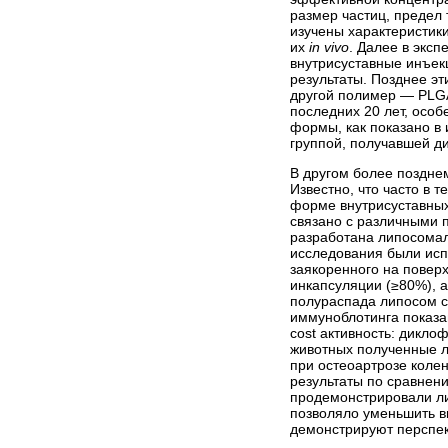
размер частиц, предел
изучены характеристик
их
in vivo
. Далее в экс
внутрисуставные инъек
результаты. Позднее э
другой полимер — PLGA (
последних 20 лет, особ
формы, как показано в
группой, получавшей д
В другом более поздне
Известно, что часто в
форме внутрисуставных
связано с различными 
разработана липосомал
исследования были исп
заякоренного на повер
инкапсуляции (≥80%), 
полураспада липосом с
иммуноблотинга показа
cost
активность: диклоф
животных полученные л
при остеоартрозе коле
результаты по сравнен
продемонстрировали л
позволяло уменьшить в
демонстрируют перспек