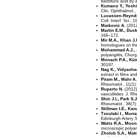
barbituric acid by
Kumano Y., Yoshi
Clin. Ophthalmol.,
Lucassen-Reynder
Coll. Interf. Sci., 
Markoviс A.
(2012
Martin E.M., Duck 
166–172.
Mir M.A., Khan J.
homologues on the 
Mohammad A.J., J
polyangiitis, Chu
Monach P.A., Kümp
30197.
Nag K., Vidyashan
extract in films an
Piram M., Mahr A
Rheumatol., 11(1)
Ruperto N.
(2012)
vasculitides. J. R
Shin J.I., Park S.
Rheumatol., 38(7)
Stillman I.E., Ka
Tzoulaki I., Murra
Edinburgh Artery S
Watts R.A., Moone
microscopic polyan
Zholob S.A., Makie