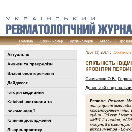
Головна
Свіжий номер
Архів номерів
Автори
Про ви
рецензування
№57 (3) 2014
:
Оригіналь
Актуально
СПІЛЬНІСТЬ І ВІ
Анонси та пресрелізи
КРОВІ ПРИ ПЕРВИ
Власні спостереження
Синяченко О.В.
,
Гераси
Дайджест
Донецький національний
Історія медицини
Резюме.
Резюме.
Ме
Клінiчні настанови та
значущості змін адсо
кріоглобулінемічний 
рекомендації
судин. Об’єкт і мет
«MPT 2-Lauda», «ADSA
Клінічні дослідження
модуль її в’язкопруж
віскозиметра «Low-S
Лікарю-практику