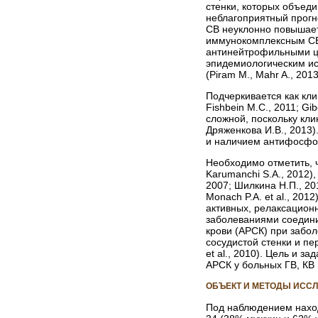
стенки, которых объеди
неблагоприятный прогно
СВ неуклонно повышаетс
иммунокомплексным СВ 
антинейтрофильными ц
эпидемиологическим ис
(Piram M., Mahr A., 2013
Подчеркивается как кли
Fishbein M.C., 2011; Gib
сложной, поскольку кл
Дряженкова И.В., 2013)
и наличием антифосфолип
Необходимо отметить, чт
Karumanchi S.A., 2012)
2007; Шилкина Н.П., 20
Monach P.A. et al., 201
активных, релаксацион
заболеваниями соедини
крови (АРСК) при заболе
сосудистой стенки и пе
et al., 2010). Цель и 
АРСК у больных ГВ, КВ
ОБЪЕКТ И МЕТОДЫ ИСС
Под наблюдением наход