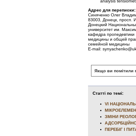
analysis tensiomet
Адрес для переписки:
Синяченко Олег Влади
83003, Донецк, просп. 
Донецкий Национальны
университет им. Максим
кафедра пропедевтики 
медицины и общей пра
семейной медицины
Е-mail: synyachenko@uk
Якщо ви помітили п
Статті по темі:
VI НАЦІОНАЛ
МІКРОЕЛЕМЕН
ЗМІНИ РЕОЛО
АДСОРБЦІЙНО
ПЕРЕБІГ І ПИ