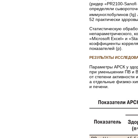
(ридер «PR2100-Sanofi 
определяли сывороточн
иммуноглобулинов (Ig)
52 практически здоровы
Статистическую обрабо
непараметрического, к
«Microsoft Excel» и «St
коэффициенты корреляц
показателей (р).
РЕЗУЛЬТАТЫ ИССЛЕДОВ
Параметры АРСК у здор
при уменьшении ПВ и ВУ
от степени активности 
а отдельные физико-хи
и печени.