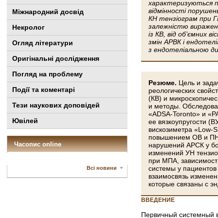
характеризуються пі
відмінності порушен
Міжнародний досвід
КН тензіограм при Г
залежністю виражено
Некролог
із КВ, від об’ємних 
змін АРВК і ендотеліа
Огляд літератури
з ендотеліальною ди
Оригінальні дослідження
Погляд на проблему
Резюме.
Цель и зада
Події та коментарі
реологических свойс
(КВ) и микроскопиче
Тези наукових доповідей
и методы. Обследова
«ADSA-Toronto» и «PA
Ювілей
ее вязкоупругости (В
вискозиметра «Low-S
повышением ОВ и ПН 
Часопис online
нарушений АРСК у бо
изменений УН тензио
при МПА, зависимост
системы у пациентов 
Всі новини
взаимосвязь изменен
которые связаны с э
ВВЕДЕНИЕ
Первичный системный в