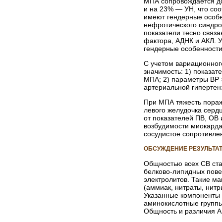
МПА сопровождается д
и на 23% — УН, что соо
имеют гендерные особен
нефротического синдро
показатели тесно связ
фактора, АДНК и АКЛ. У
гендерные особенности
С учетом вариационног
значимость: 1) показа
МПА; 2) параметры ВР
артериальной гипертен
При МПА тяжесть пораж
левого желудочка сердц
от показателей ПВ, ОВ 
возбудимости миокарда
сосудистое сопротивле
ОБСУЖДЕНИЕ РЕЗУЛЬТА
Общностью всех СВ ста
белково-липидных пове
электролитов. Такие ма
(аммиак, нитраты, нитр
Указанные компоненты 
аминокислотные группы
Общность и различия А