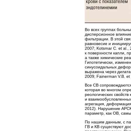
Во всех группах больны
дисперсионное влияние
фильтрации. В этой св
равновесие и инициирую
2007; Kotsmar C. et a
к поверхности капли, 
а также химические ре
Гипотетически, измене
синусоидальных деформ
выражена через дилатац
2009; Fainerman V.B. e
Все СВ сопровождаются э
которая во многом опр
реологических свойств 
и взаимообусловленных
агрегация, деформация)
2012). Нарушение АРСК
параметр, как ОВ, самы
По нашим данным, с па
ГВ и КВ существуют до