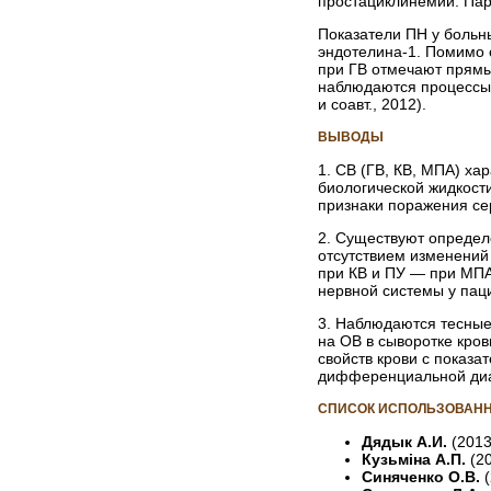
простациклинемии. Пар
Показатели ПН у больн
эндотелина-1. Помимо 
при ГВ отмечают прямы
наблюдаются процессы 
и соавт., 2012).
ВЫВОДЫ
1. СВ (ГВ, КВ, МПА) х
биологической жидкост
признаки поражения се
2. Существуют определ
отсутствием изменений
при КВ и ПУ — при МПА
нервной системы у паци
3. Наблюдаются тесные
на ОВ в сыворотке кров
свойств крови с показа
дифференциальной диа
СПИСОК ИСПОЛЬЗОВАНН
Дядык А.И.
(2013
Кузьміна А.П.
(2
Синяченко О.В.