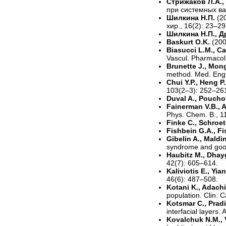
Стрижаков Л.А.,
при системных вас
Шилкина Н.П.
(2
хир., 16(2): 23–29
Шилкина Н.П., Д
Baskurt O.K.
(20
Biasucci L.M., Ca
Vascul. Pharmacol
Brunette J., Mongr
method. Med. Eng.
Chui Y.P., Heng P
103(2–3): 252–26
Duval A., Poucho
Fainerman V.B., A
Phys. Chem. B., 1
Finke C., Schroete
Fishbein G.A., F
Gibelin A., Maldi
syndrome and goodp
Haubitz M., Dha
42(7): 605–614.
Kaliviotis E., Yi
46(6): 487–508.
Kotani K., Adachi 
population. Clin. C
Kotsmar C., Pradi
interfacial layers.
Kovalchuk N.M., V