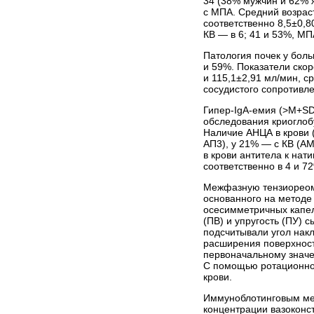
34 (38% мужчин и 62% 
с МПА. Средний возраст
соответственно 8,5±0,80
КВ — в 6; 41 и 53%, МП
Патология почек у бол
и 59%. Показатели скор
и 115,1±2,91 мл/мин, с
сосудистого сопротивл
Гипер-IgA-емия (>M+SD
обследования крио­глоб
Наличие АНЦА в крови 
АП3), у 21% — с КВ (А
в крови антитела к нат
соответственно в 4 и 
Межфазную тензиореом
основанного на методе
осесимметричных капел
(ПВ) и упругость (ПУ) 
подсчитывали угол нак
расширения поверхност
первоначальному значе
С помощью ротационног
крови.
Иммуноблотинговым ме
концентрации вазоконс