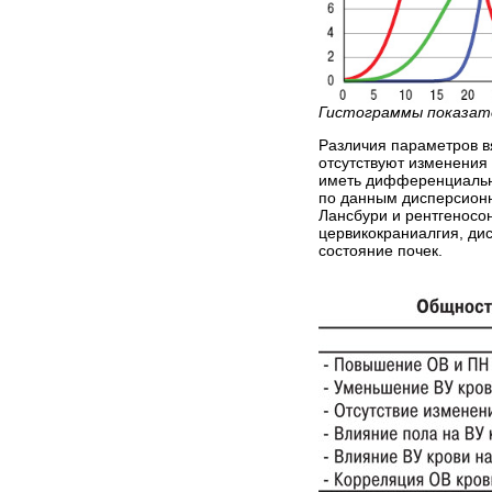
Гистограммы показате
Различия параметров вя
отсутствуют изменения
иметь дифференциально
по данным дисперсионн
Лансбури и рентгеносо
цервикокраниалгия, ди
состояние почек.