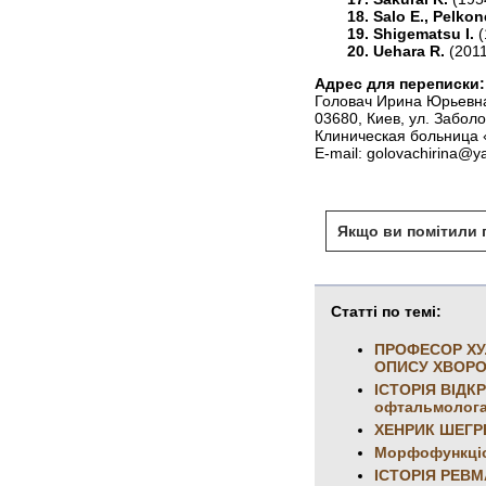
18. Salo E., Pelkon
19. Shigematsu I.
(
20. Uehara R.
(2011
Адрес для переписки:
Головач Ирина Юрьевн
03680, Киев, ул. Заболо
Клиническая больница
E-mail: golovachirina@y
Якщо ви помітили п
Статті по темі:
ПРОФЕСОР ХУЛ
ОПИСУ ХВОР
ІСТОРІЯ ВІДК
офтальмолога 
ХЕНРИК ШЕГР
Морфофункціон
ІСТОРІЯ РЕВМ