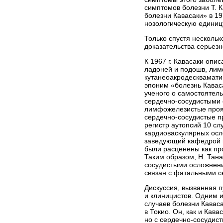
симптомов болезни Т. 
болезни Кавасаки» в 19
нозологическую единиц
Только спустя несколь
доказательства серьез
К 1967 г. Кавасаки опи
ладоней и подошв, лим
кутанеоакродес­квамат
эпоним «болезнь Кавас
ученого о самостоятел
сердечно-сосудистыми 
лимфожелезистые прояв
сердечно-сосудистые п
регистр аутопсий 10 сл
кардиоваскулярных осло
заведующий кафедрой п
были расценены как пр
Таким образом, Н. Тан
сосудистыми осложнени
связан с фатальными с
Дискуссия, вызванная 
и клиницистов. Одним 
случаев болезни Кавас
в Токио. Он, как и Кав
но с сердечно-сосудис