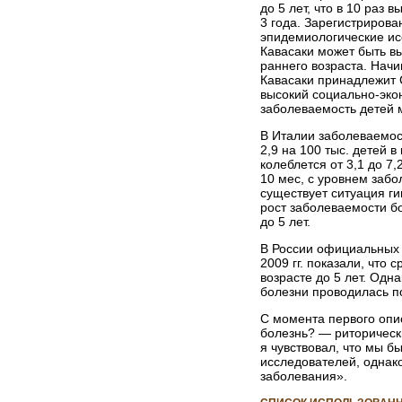
до 5 лет, что в 10 раз
3 года. Зарегистрирова
эпидемиологические исс
Кавасаки может быть в
раннего возраста. Нач
Кавасаки принадлежит 
высокий социально-эко
заболеваемость детей 
В Италии заболеваемост
2,9 на 100 тыс. детей 
колеблется от 3,1 до 7
10 мес, с уровнем забол
существует ситуация ги
рост заболеваемости бо
до 5 лет.
В России официальных 
2009 гг. показали, что 
возрасте до 5 лет. Одн
болезни проводилась по
С момента первого опи
болезнь? — риторически
я чувствовал, что мы б
исследователей, однако
заболевания».