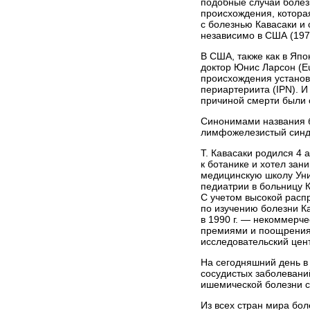
подобные случаи болезн
происхождения, котора
с болезнью Кавасаки и 
независимо в США (1974
В США, также как в Яп
доктор Юнис Ларсон (E
происхождения установ
периартериита (IPN). И
причиной смерти были 
Синонимами названия б
лимфожелезистый синдр
Т. Кавасаки родился 4 
к ботанике и хотел зан
медицинскую школу Унив
педиатрии в больницу К
С учетом высокой расп
по изучению болезни К
в 1990 г. — некоммерч
премиями и поощрениям
исследовательский цен
На сегодняшний день в
сосудистых заболеваний
ишемической болезни с
Из всех стран мира бол