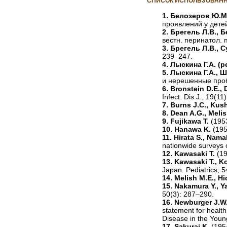
СПИСОК ИСПОЛЬЗОВАНН
1. Белозеров Ю.М.
проявлений у дете
2. Брегель Л.В., 
вестн. перинатол. п
3. Брегель Л.В., 
239–247.
4. Лыскина Г.А.
(р
5. Лыскина Г.А., 
и нерешенные проб
6. Bronstein D.E., D
Infect. Dis.J., 19(1
7. Burns J.C., Kushn
8. Dean A.G., Meli
9. Fujikawa T.
(1953
10. Hanawa K.
(195
11. Hirata S., Nam
nationwide surveys 
12. Kawasaki T.
(19
13. Kawasaki T., Ko
Japan. Pediatrics, 
14. Melish M.E., H
15. Nakamura Y., Ya
50(3): 287–290.
16. Newburger J.W.
statement for healt
Disease in the Youn
17. Sakurai K.
(195