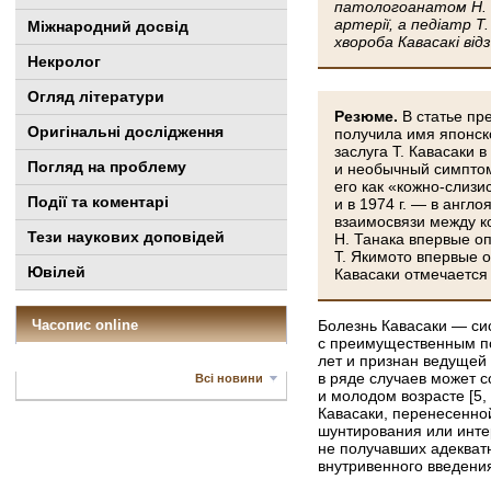
патологоанатом Н. Т
артерії, а педіатр 
Міжнародний досвід
хвороба Кавасакі від
Некролог
Огляд літератури
Резюме.
В статье пр
Оригінальні дослідження
получила имя японск
заслуга Т. Кавасаки 
Погляд на проблему
и необычный симптом
его как «кожно-слиз
Події та коментарі
и в 1974 г. — в анг
взаимосвязи между к
Тези наукових доповідей
Н. Танака впервые о
Т. Якимото впервые 
Ювілей
Кавасаки отмечается
Часопис online
Болезнь Кавасаки — си
с преимущественным по
лет и признан ведущей
в ряде случаев может с
Всі новини
и молодом возрасте [5,
Кавасаки, перенесенно
шунтирования или инте
не получавших адекват
внутривенного введения