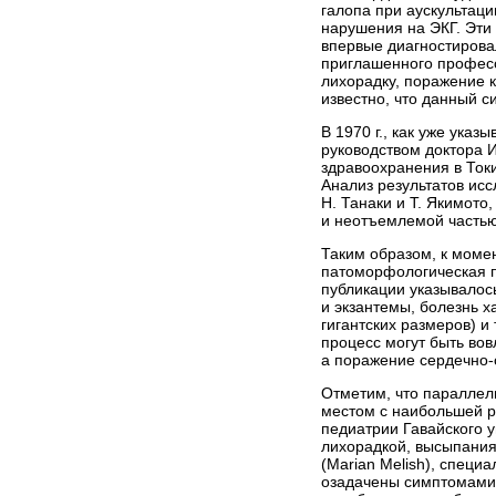
галопа при аускультаци
нарушения на ЭКГ. Эти
впервые диагностирова
приглашенного професс
лихорадку, поражение к
известно, что данный с
В 1970 г., как уже ук
руководством доктора 
здравоохранения в Токи
Анализ результатов ис
Н. Танаки и Т. Якимото
и неотъемлемой частью 
Таким образом, к момен
патоморфологическая п
публикации указывалос
и экзантемы, болезнь 
гигантских размеров) и
процесс могут быть вов
а поражение сердечно-
Отметим, что параллел
местом с наибольшей р
педиатрии Гавайского 
лихорадкой, высыпания
(Marian Melish), специ
озадачены симп­томами