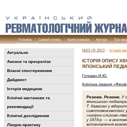
Головна
Свіжий номер
Архів номерів
Автори
Про ви
рецензування
№53 (3) 2013
:
Історія м
Актуально
ІСТОРІЯ ОПИСУ ХВ
Анонси та пресрелізи
ЯПОНСЬКИЙ ПЕДІАТ
Власні спостереження
Головач И.Ю.
Дайджест
Клінічна лікарня «Феоф
Історія медицини
Резюме.
Резюме.
У с
Клінiчні настанови та
японського педіатра 
Т. Кавасакі у відкри
рекомендації
симптомокомплекс у 
«шкірно-­слизово-лі
Клінічні дослідження
у 1974 р. — в анг­ло
встановлення взаємо
Лікарю-практику