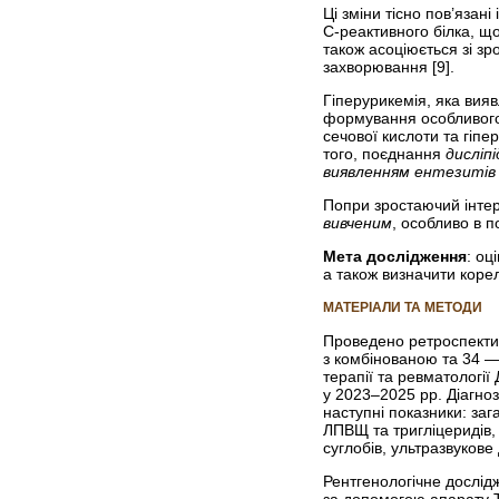
Ці зміни тісно пов’яза
С-реактивного білка, щ
також асоціюється зі зр
захворювання [9].
Гіперурикемія, яка вияв
формування особливого 
сечової кислоти та гіп
того, поєднання
дисліпі
виявленням ентезитів
Попри зростаючий інтер
вивченим
, особливо в п
Мета дослідження
: оц
а також визначити коре
МАТЕРІАЛИ ТА МЕТОДИ
Проведено ретроспективни
з комбінованою та 34 —
терапії та ревматології
у 2023–2025 рр. Діагноз 
наступні показники: заг
ЛПВЩ та тригліцеридів,
суглобів, ультразвукове
Рентгенологічне дослід
за допомогою апарату To