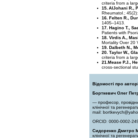
criteria from a lar
15. AlJohani R., P
Rheumatol.; 45(2)
16. Felten R., Dur
1405–1413.
17. Hagino T., Sa
Patients with Psori
18. Virdis A., Masi
Mortality Over 20 
19. Dalbeth N., M
20. Taylor W., Gl
criteria from a lar
21.Mease P.J., Hel
cross-sectional stu
Відомості про автор
Борткевич Олег Пет
— професор, провідний
клінічної та регенера
mail: bortkevych@yah
ORCID: 0000-0002-24
Сидоренко Дмитро 
клінічної та регенера