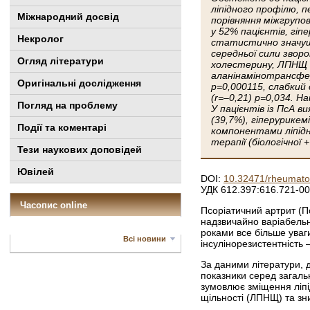
ліпідного профілю, 
Міжнародний досвід
порівняння міжгрупов
у 52% пацієнтів, гіп
Некролог
статистично значущи
середньої сили зворо
Огляд літератури
холестерину, ЛПНЩ з
аланінамінотрансфер
Оригінальні дослідження
р=0,000115, слабкий
(r=–0,21) р=0,034. Н
Погляд на проблему
У пацієнтів із ПсА в
(39,7%), гіперурикем
Події та коментарі
компонентами ліпідн
терапії (біологічної
Тези наукових доповідей
Ювілей
DOI:
10.32471/rheumato
УДК 612.397:616.721-0
Часопис online
Псоріатичний артрит (П
надзвичайно варіабельн
роками все більше уваги
Всі новини
інсулінорезистентність
За даними літератури, д
показники серед загальн
зумовлює зміщення ліпід
щільності (ЛПНЩ) та зни