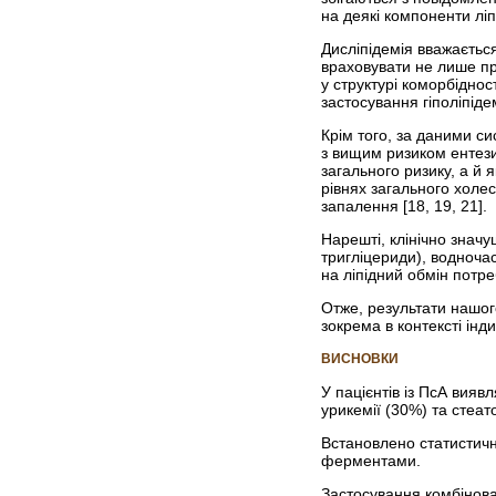
на деякі компоненти ліп
Дисліпідемія вважається
враховувати не лише пр
у структурі коморбіднос
застосування гіполіпіде
Крім того, за даними с
з вищим ризиком ентезит
загального ризику, а й
рівнях загального холе
запалення [18, 19, 21].
Нарешті, клінічно знач
тригліцериди), водноча
на ліпідний обмін потре
Отже, результати нашого
зокрема в контексті інд
ВИСНОВКИ
У пацієнтів із ПсА вияв
урикемії (30%) та стеат
Встановлено статистичн
ферментами.
Застосування комбінова