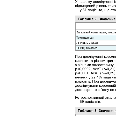
У нашому дослідженні із
підвищений рівень триг
— у 51 пацієнта, що ст
Таблиця 2. Значення
Загальний холестерин, ммоль
Тригліцериди
ЛПНЩ, ммоль/л
ЛПВЩ, ммоль/л
При дослідженні кореля
кислоти та рівнем тригл
з рівнями холестерину,
р≤0,0002, АсАТ (r=0,21)
р≤0,001, АсАТ (r=–0,25
печінки у 22,4% пацієнт
пацієнтів. При дослідже
досліджували кореляційн
достовірного зв’язку не 
Ретроспективний аналіз 
— 59 пацієнтів.
Таблиця 3. Значеня 