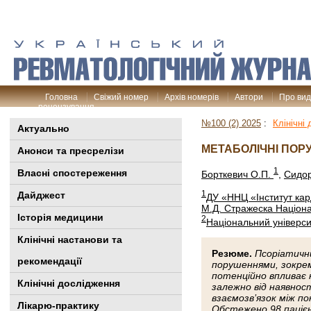
Головна
Свіжий номер
Архів номерів
Автори
Про ви
рецензування
№100 (2) 2025
:
Клінічні
Актуально
МЕТАБОЛІЧНІ ПОР
Анонси та пресрелізи
1
Власні спостереження
Борткевич О.П.
,
Сидор
1
Дайджест
ДУ «ННЦ «Інститут кард
М.Д. Стражеска Націона
Історія медицини
2
Національний університ
Клінiчні настанови та
Резюме.
Псоріатичн
рекомендації
порушеннями, зокрема
потенційно впливає 
Клінічні дослідження
залежно від наявност
взаємозв’язок між п
Лікарю-практику
Обстежено 98 пацієнт