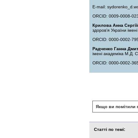
Е-mail: sydorenko_d.w
ORCID: 0009-0008-02
Крилова Анна Сергії
здоров’я України імені
ORCID: 0000-0002-79
Радченко Ганна Дми
імені академіка М.Д. 
ORCID: 0000-0002-36
Якщо ви помітили п
Статті по темі: