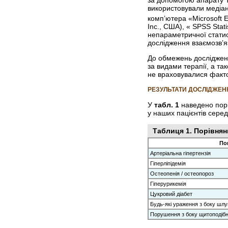
використовували медіан
комп’ютера «Microsoft E
Inc., США), « SPSS Stat
непараметричної статис
дослідження взаємозв’яз
До обмежень дослідженн
за видами терапії, а та
не враховувалися фактор
РЕЗУЛЬТАТИ ДОСЛІДЖЕН
У
табл. 1
наведено порі
у наших пацієнтів серед
Таблиця 1. Порівнян
По
Артеріальна гіпертензія
Гіперліпідемія
Остеопенія / остеопороз
Гіперурикемія
Цукровий діабет
Будь-які ураження з боку шл
Порушення з боку щитоподібн