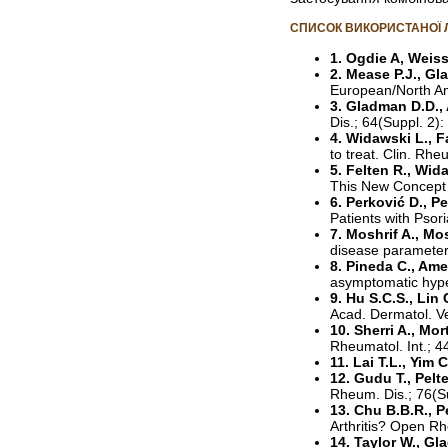
СПИСОК ВИКОРИСТАНОЇ 
1. Ogdie A, Weiss
2. Mease P.J., Gl
European/North Am
3. Gladman D.D., 
Dis.; 64(Suppl. 2): 
4. Widawski L., F
to treat. Clin. Rh
5. Felten R., Wida
This New Concept C
6. Perković D., Pe
Patients with Psoria
7. Moshrif A., Mo
disease parameters
8. Pineda C., Ame
asymptomatic hyper
9. Hu S.C.S., Lin 
Acad. Dermatol. V
10. Sherri A., Mo
Rheumatol. Int.; 
11. Lai T.L., Yim 
12. Gudu T., Pelt
Rheum. Dis.; 76(S
13. Chu B.B.R., P
Arthritis? Open Rh
14. Taylor W., Gl