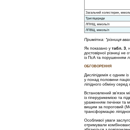
Загальний холестерин, ммоль
Тригліцериди
ЛПНЩ, ммоль/л
ЛПВЩ, ммоль/л
Примітка: *різниця вв
Як показано у
табл. 3
, 
достовірної різниці не 
із ПсА та порушенням лі
ОБГОВОРЕННЯ
Дисліпідемія є одним і
у понад половини пацієн
ліпідного обміну серед 
Встановлений зв’язок м
із гіперурикемією та п
ураженням печінки та м
вищим за пороговий (Me
трансформацію ліпідно
Особливої уваги заслуго
отримували комбіновану 
збігаються з повідомлен