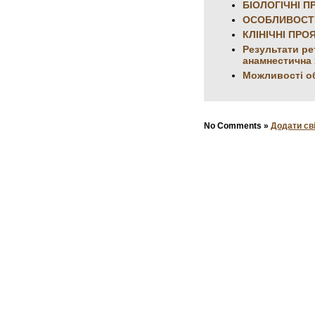
БІОЛОГІЧНІ П
ОСОБЛИВОСТІ
КЛІНІЧНІ ПРО
Результати ре
анамнестична 
Можливості об
No Comments »
Додати св