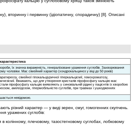
пірофосфату кальцію у суглобовому хрящі також змінюють
), вторинну і первинну (ідіопатичну, спорадичну) [8]. Описані
 характеристика
хвороби, їх значна вираженість, генералізоване ураження суглобів. Захворювання
у чоловіки. Має сімейний характер (хондрокальциноз у віці до 50 років)
ратиреозу, сімейної гіпокальціуричної гіперкальціємії, гемохроматозу,
агнезіє­мії. Вважають, що для утворення кристалів пірофосфату кальцію має
истали пірофосфату кальцію виявляють у синовіальній рідині у пацієнтів із хворобою
еозом, амілоїдозом, гіпермобільністю суглобів, при травмах і ушкодженнях
лишається невідомою.
ють різний характер — у виді зерен, смуг, гомогенних скупчень.
ння уражених суглобів:
я в колінному, плечовому, тазостегновому суглобах, лобковому