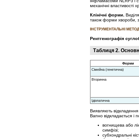
інфламасоми NLRP3 і ст
механічні властивості 
Клінічні форми.
Виділя
також форми хвороби, з
ІНСТРУМЕНТАЛЬНІ МЕТО
Рентгенографія сугло
Таблиця 2. Основ
Форми
Сімейна (генетична)
Вторинна
Ідіопатична
Виявляють відкладення 
Вапно відкладається і п
вогнищева або лін
симфізі;
субхондральні кіс