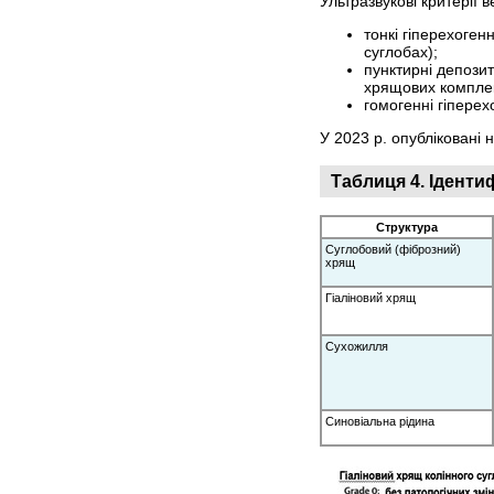
Ультразвукові критерії 
тонкі гіперехоген
суглобах);
пунктирні депозит
хрящових комплек
гомогенні гіперех
У 2023 р. опубліковані
Таблиця 4. Ідент
Структура
Суглобовий (фіброзний)
хрящ
Гіаліновий хрящ
Сухожилля
Синовіальна рідина