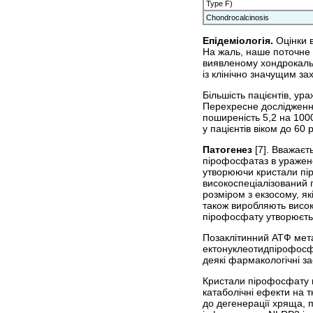
Type F)
Chondrocalcinosis
Епідеміологія.
Оцінки в
На жаль, наше поточне 
виявленому хондрокальц
із клінічно значущим з
Більшість пацієнтів, ур
Перехресне дослідження
поширеність 5,2 на 1000
у пацієнтів віком до 60 р
Патогенез
[7]. Вважаєт
пірофосфатаз в уражено
утворюючи кристали пір
високоспеціалізований
розміром з екзосому, я
також виробляють високі
пірофосфату утворюєть
Позаклітинний АТФ мет
ектонуклеотидпірофосфа
деякі фармакологічні з
Кристали пірофосфату к
катаболічні ефекти на 
до дегенерації хряща, 