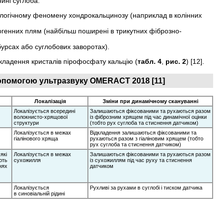
нині суглоба:
енологічному феномену хондрокальцинозу (наприклад в колінних
хогенних плям (найбільш поширені в трикутних фіб­розно-
 бурсах або суглобових заворотах).
дкладення кристалів пірофосфату кальцію (
табл. 4
,
рис. 2
) [12].
допомогою ультразвуку OMERACT 2018 [11]
Локалізація
Зміни при динамічному скануванні
Локалізується всередині
Залишаються фіксованими та рухаються разом
волокнисто-хрящової
із фіброзним хрящем під час динамічної оцінки
структури
(тобто рух суглоба та стиснення датчиком)
Локалізується в межах
Відкладення залишаються фіксованими та
гіалінового хряща
рухаються разом з гіаліновим хрящем (тобто
рух суглоба та стиснення датчиком)
які
Локалізується в межах
Залишаються фіксованими та рухаються разом
ють
сухожилля
із сухожиллям під час руху та стиснення
нях
датчиком
Локалізується
Рухливі за рухами в суглобі і тиском датчика
в синовіальній рідині