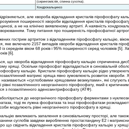
(сирингомієлія, спинна сухотка).
Хондрокальциноз
ідрізняються, але хвороба відкладання кристалів пірофосфату кал
розуміння поширеності хвороби відкладення кристалів пірофосфату
инозі, а не на клінічно виявленому артриті. А наявність хондрокаль
ахворюванням. Тому питання про поширеність пірофосфатної артроп
ажених гострим артритом з відкладенням пірофосфату кальцію, віком 
, яке включало 2157 випадків хвороби відкладення кристалів піро
 із середнім віком 68 років і 95% поширеності серед чоловіків [5].
оків [6].
ься, що хвороба відкладення пірофосфату кальцію спричинена ди
му хрящі. Оскільки пірофосфат відкладається в синовіальній оболон
офосфату кальцію. Кристали пірофосфату кальцію рідко утворюють
 позаклітинний матрикс хряща явно зумовлюють розвиток хвороби. 
кі називаються «суглобовими хрящовими везикулами», які слугують
 рівні позаклітинного неорганічного пірофосфату, який є критичним
ся з позаклітинного аденозинтрифосфату (АТФ).
аболізується до неорганічного пірофосфату ферментами з нуклеоз
таза, тоді як лужна фосфатаза та інші пірофосфатази розкладають 
асоби модулюють рівні неорганічного пірофосфату в хрящі.
альцію викликають запалення в синовіальному просторі, але також 
тканини суглобів завдяки виробленню простагландину E2 і матриксни
про що свідчить відкладення кристалів пірофосфату кальцію у хрящ