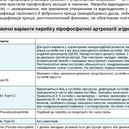
нням кристалів пірофосфату кальцію в тканинах. Хвороба відкладенн
я) — захворювання, яке зумовлене утворенням та відкладенням у сп
цифікації гіалінового й фіброзного хряща (міжхребцевого диска, лоб
ьцифікація хряща, рентгенологічний феномен, не обов’язково пов’
лінічні варіанти перебігу пірофосфатної артропатії згі
ріанти
Для цього варіанта є характерним нападоподібний розвиток за
кілька суглобів (на 1-му місці знаходяться колінні суглоби). 
осідання еритроцитів (ШОЕ). Напад гострого артриту триває 1–2
до декількох протягом місяця. При повторних нападах завжди,
інтермітуючий перебіг з періодами загострення і зникнення си
Рентгенологічні зміни поступово збільшуються, хондрокальци
синовіальних сумок і сухожиль. На противагу подагрі переваж
Можливе стійке запалення декількох (іноді багатьох) суглобів к
суглобів відсутні.
ype B)
и
Відзначаються біль у суглобах при рухах, дефігурація суглобі
приєднуються часто або наявні постійно. Звичайно вони мало 
cks Type C)
Уражуються 2–4 суглоби і, насамперед — колінні, променево-зап
фалангові (II і III пальців) суглоби. При рентгенологічному д
менісків, гіалінового хряща, кальциноз капсули, синовіально
при хондрокальцинозі порівняно з остео­артритом. На пізніх с
seudoosteoarthritis
Подібний до перебігу остеоартриту без загострень.
c Type E)
Без симптомів
ія (Pseudo-neuropathic
У деяких випадках розвивається деструкція одного або декільк