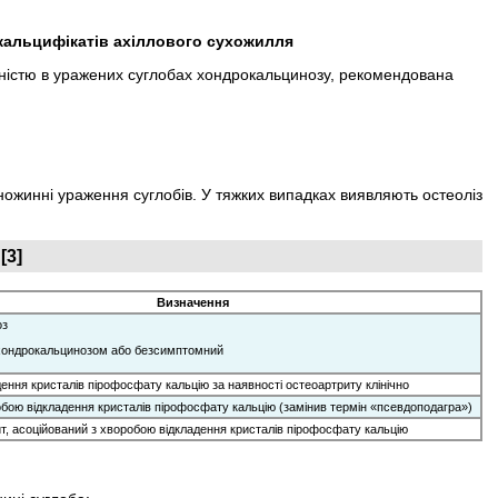
я кальцифікатів ахіллового сухожилля
сутністю в уражених суглобах хондрокальцинозу, рекомендована
множинні ураження суглобів. У тяжких випадках виявляють остеоліз
[3]
Визначення
оз
хондрокальцинозом або безсимптомний
ення кристалів пірофосфату кальцію за наявності остеоартриту клінічно
обою відкладення кристалів пірофосфату кальцію (замінив термін «псевдоподагра»)
т, асоційований з хворобою відкладення кристалів пірофосфату кальцію