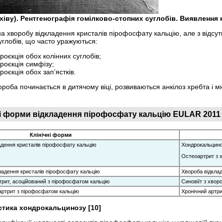
архіву). Рентгенографія гомілково-стопних суглобів. Виявленн
ю на хворобу відкладення кристалів пірофосфату кальцію, але з від
углобів, що часто уражуються:
оєкція обох колінних суглобів;
роєкція симфізу;
оєкція обох зап’ястків.
ороба починається в дитячому віці, розвиваються анкілоз хребта і 
ні форми відкладення пірофосфату кальцію EULAR 2011 
Клінічні форми
дення кристалів пірофосфату кальцію
Хондрокальцин
Остеоартрит з 
ладення кристалів пірофосфату кальцію
Хвороба відклад
трит, асоційований з пірофосфатом кальцію
Синовіїт з хвор
 артрит з пірофосфатом кальцію
Хронічний артри
остика хондрокальцинозу
[10]