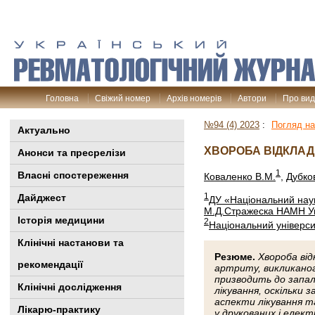
Головна
Свіжий номер
Архів номерів
Автори
Про ви
№94 (4) 2023
:
Погляд на
Актуально
ХВОРОБА ВІДКЛАД
Анонси та пресрелізи
1
Власні спостереження
Коваленко В.М.
,
Дубков
1
Дайджест
ДУ «Національний науко
М.Д.Стражеска НАМН У
Історія медицини
2
Національний університ
Клінiчні настанови та
Резюме.
Хвороба ві
рекомендації
артриту, викликаног
призводить до запал
Клінічні дослідження
лікування, оскільки 
аспекти лікування т
Лікарю-практику
у друкованих і елек