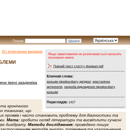
Пошук:
Усі електронні видання
Якщо завантаження не розпочинається натисніть
посилання нижче.
ОБЛЕМИ
Повний текст статті у форматі pdf
Ключові слова:
кальцію пірофосфату дигідрат
,
кристалічна
ини імені академіка
артропатія
,
хвороба відкладення пірофосфату
кальцію
Переглядів:
1427
та хронічного
их тканинах, що
их проявів і часто становить проблему для діагностики та
ями.
Мета:
зробити огляд літератури та висвітлити сучасні
ію дигідрату.
Методи
дослідження:
проведено пошук
 застосуванням методів аналізу, порівняння та узагальнення