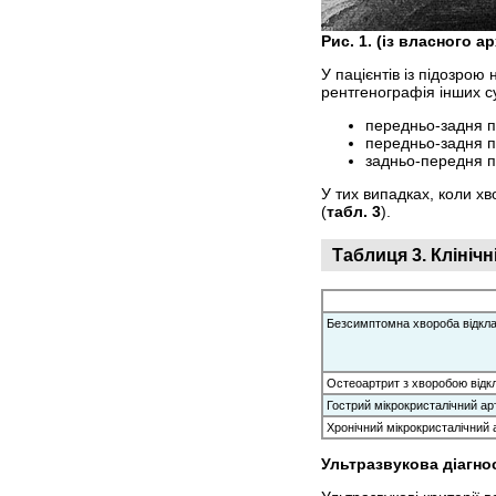
Рис. 1. (із власного 
У пацієнтів із підозро
рентгенографія інших с
передньо-задня пр
передньо-задня п
задньо-передня пр
У тих випадках, коли хв
(
табл. 3
).
Таблиця 3. Клініч
Безсимптомна хвороба відкла
Остеоартрит з хворобою відк
Гострий мікрокристалічний ар
Хронічний мікрокристалічний
Ультразвукова діагн