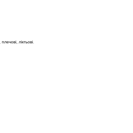
плечові, ліктьові.