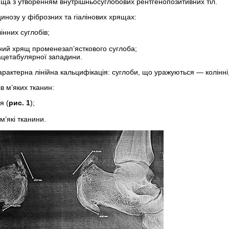
ща з утворенням внутрішньосуглобових рентгенопозитивних тіл.
нозу у фіброзних та гіа­лінових хрящах:
інних суглобів;
ний хрящ промене­зап’ясткового суглоба;
цетабулярної западини.
арактерна лінійна кальцифікація: суглоби, що уражуються — колінні, 
в м’яких тканин:
я (
рис. 1
);
м’які тканини.