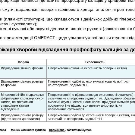
верифікації наявності депозитів пірофосфату кальцію у хрящовій тка
ні смуги, паралельні поверхні гіалінового хряща, аналогічні рентг
и (плямисті структури), що складаються з декількох дрібних гіпере
сах і сухожиллях);
огенні вузлові або округлі депозити, частіше рухливі (локалізовані в
 нові рекомендації OMERACT щодо ультразвукової оцінки ступеня ві
ифікація хвороби відкладення пірофосфату кальцію за 
Форма
Ехогенність
Відкладення змінної форми
Гіперехогенні (схожі на ехогенність поверхні кістки)
Відкладення різного розміру
Гіперехогенні (подібні до ехогенності кори кістки), які
та форми
не створюють задньої тіні
Множинні лінійні (паралельні
Гіперехогенні (по відношенню до ехогенності сухожиль), 
фібрилярній структурі сухо­
зазвичай не створюють задньої тіні. Відкладення зберіга
жилля, не збігаються
високий ступінь ехогенності навіть при дуже низьких рів
з профілем кістки)
посилення і не піддаються впливу анізотропії, як
відкладення
навколишнє сухожилля
Відкладення різного розміру
Гіперехогенні (подібні до ехогенності поверхні кістки), які
(від точкових до великих)
зазвичай не створюють задньої тіні