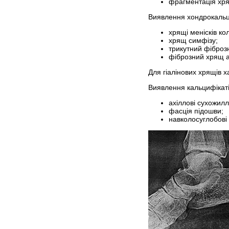
фрагментація хря
Виявлення хондрокальци
хрящі менісків кол
хрящ симфізу;
трикутний фіброз
фіброзний хрящ а
Для гіалінових хрящів х
Виявлення кальцифікаті
ахіллові сухожилл
фасція підошви;
навколосуглобові 