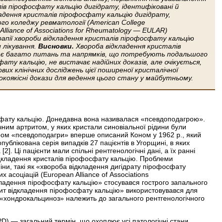
ів пірофосфату кальцію дигідрату, ідентифіковані й
ладення кристалів пірофосфату кальцію дигідрату,
ого коледжу ревматології (American College
lliance of Associations for Rheumatology — EULAR)
пії хвороби відкладення кристалів пірофосфату кальцію
и лікування.
Висновки.
Хвороба відкладення кристалів
має багато питань та напрямків, що потребують подальшого
ату кальцію, не вистачає надійних доказів, але очікується,
вих клінічних досліджень цієї поширеної кристалічної
коякісні докази для ведення цього стану у майбутньому.
фату кальцію. Донедавна вона називалася «псевдо­подагрою».
чним артритом, у яких кристали синовіальної рідини були
дром «псевдоподагри» вперше описаний Коном у 1962 р., який
ублікована серія випадків 27 пацієнтів в Угорщині, в яких
. Ці пацієнти мали спільні рентгенологічні дані, а їх ранні
відкладення кристалів пірофосфату кальцію. Проблеми
міни, такі як «хвороба відкладення дигідрату пірофосфату
 асоціацій (European Alliance of Associations
ладення пірофосфату кальцію» стосувався гострого запального
трит відкладення пірофосфату кальцію» використовувався для
 «хондро­кальциноз» належить до загального рентгенологічного
D) — загальний термін, що охоплює усі патологічні стани,