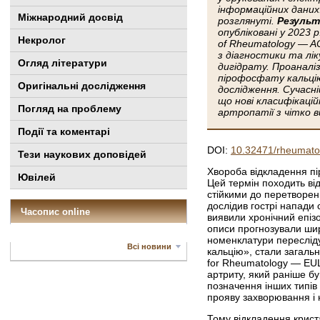
інформаційних даних
Міжнародний досвід
розглянуті.
Результ
опубліковані у 2023 
Некролог
of Rheumatology — AC
з діагностики та лі
Огляд літератури
дигід­рату. Проаналі
пірофосфату кальці
Оригінальні дослідження
дослідження. Сучасні
що нові класифікацій
Погляд на проблему
артропатії з чітко 
Події та коментарі
DOI:
10.32471/rheumato
Тези наукових доповідей
Хвороба відкладення п
Ювілей
Цей термін походить від
стійкими до перетворен
дослідив гострі напади 
Часопис online
виявили хронічний епізо
описи прогнозували шир
номенклатури переслідую
Всі новини
кальцію», стали загальн
for Rheumatology — EUL
артриту, який раніше б
позначення інших типів
прояву захворювання і н
Тому відкладення крист