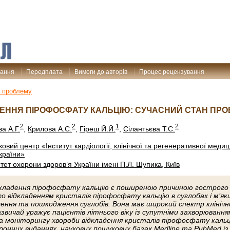
дання
Передплата
Вимоги до авторів
Процес рецензування
 проблему
ЕННЯ ПІРОФОСФАТУ КАЛЬЦІЮ: СУЧАСНИЙ СТАН ПР
2
2
1
2
а А.Г.
,
Крилова А.С.
,
Гіреш Й.Й.
,
Сілантьєва Т.С.
вий центр «Інститут кардіології, клінічної та регенеративної медиц
країни»
ет охорони здоров’я України імені П.Л. Шупика, Київ
дкладення пірофосфату кальцію є поширеною причиною гострого 
о відкладенням кристалів пірофосфату кальцію в суглобах і м’як
ення та пошкодження суглобів. Вона має широкий спектр клінічн
зазвичай уражує пацієнтів літнього віку із супутніми захворюванн
а моніторингу хвороби відкладення кристалів пірофосфату кальц
тронних виданнях, наукових пошукових базах Medline та PubMed із