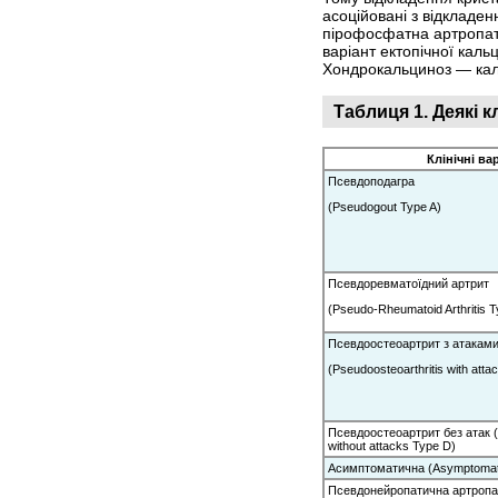
асоційовані з відкладе
пірофосфатна артропаті
варіант ектопічної каль
Хондрокальциноз — кал
Таблиця 1. Деякі к
Клінічні ва
Псевдоподагра
(Pseudogout Type A)
Псевдоревматоїдний артрит
(Pseudo-Rheumatoid Arthritis T
Псевдоостеоартрит з атакам
(Pseudoosteoarthritis with atta
Псевдоостеоартрит без атак (P
without attacks Type D)
Асимптоматична (Asymptomati
Псевдонейропатична артропат