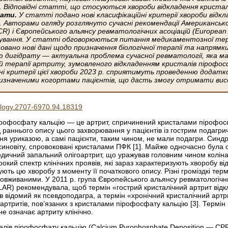
. Відповідні статті, що стосуються хвороби відкладення кристал
ати.
У статті подано нові класифікаційні критерії хвороби відк
р. Авторами огляду розглянуто сучасні рекомендації Американськ
R) і Європейського альянсу ревматологічних асоціацій (European A
кування. У статті обговорюються питання медикаментозної тера
зовано нові дані щодо призначення біологічної терапії та напрямк
ю дигідрату — актуальна проблема сучасної ревматології, яка 
й терапії артриту, зумовленого відкладенням кристалів пірофосф
ні критерії цієї хвороби 2023 р. сприятимуть проведенню додатко
визначеними когортами пацієнтів, що дасть змогу отримати висо
logy.2707-6970.94.18319
ірофосфату кальцію — це артрит, спричинений кристалами пірофос
 раннього опису цього захворювання у пацієнтів із гострим подагри
ня уриказою, а самі пацієнти, таким чином, не мали подагри. Син
синовіту, спровоковані кристалами ПФК [1]. Майже одночасно була оп
дичний запальний олігоартрит, що уражував головним чином коліна [2]
окий спектр клінічних проявів, які зараз характеризують хворобу 
ть цю хворобу з моменту її початкового опису. Різні громіздкі тер
овживаними. У 2011 р. група Європейського альянсу ревматологічних
AR) рекомендувала, щоб термін «гострий кристалічний артрит відк
ув відомий як псевдоподагра, а термін «хронічний кристалічний ар
 артритів, пов’язаних з кристалами пірофосфату кальцію [3]. Термін
е означає артриту клінічно.
алів пірофосфату кальцію (Calcium Pyrophosphate Deposition — CPP