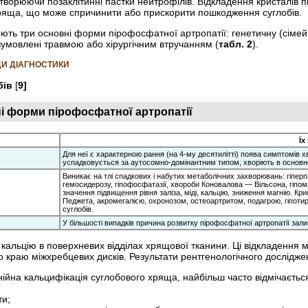
ворюючи позаклітинні пастки нейтрофілів. Відкладення кристалів 
хряща, що може спричинити або прискорити пошкодження суглобів.
ють три основні форми пірофосфатної артропатії: генетичну (сімейну
умовлені травмою або хірургічним втручанням (
табл. 2
).
ДИ ДІАГНОСТИКИ
бів
[
9]
ні форми пірофосфатної артропатії
Їх
Для неї є характерною рання (на 4-му десятилітті) поява симптомів 
успадковується за аутосомно-домінантним типом, хворіють в основном
Виникає на тлі спадкових і набутих метаболічних захворювань: гіперпа
гемосидерозу, гіпофосфатазії, хвороби Коновалова — Вільсона, гіпом
значення підвищення рівня заліза, міді, кальцію, зниження магнію. Кр
Педжета, акромегалією, охронозом, остеоартритом, подагрою, гіпотир
суглобів.
У більшості випадків причина розвитку пірофосфатної артропатії за
кальцію в поверхневих відділах хрящової тканини. Ці відкладення ма
о краю міжхребцевих дисків. Результати рентгенологічного дослідже
ійна кальцифікація суглобового хряща, найбільш часто відмічаєтьс
ти;