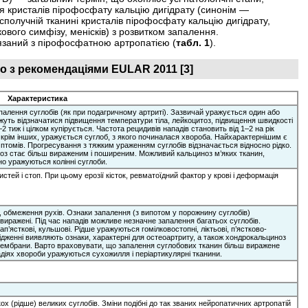
я кристалів пірофосфату кальцію дигідрату (синонім —
олучній тканині кристалів пірофосфату кальцію дигідрату,
кового симфізу, менісків) з розвитком запалення.
язаний з пірофосфатною артропатією (
табл. 1
).
дно з рекомендаціями EULAR 2011 [3]
Характеристика
палення суглобів (як при подагричному артриті). Зазвичай уражується один або
Можуть відзначатися підвищення температури тіла, лейкоцитоз, підвищення швидкості
 тиж і цілком купірується. Частота рецидивів нападів становить від 1–2 на рік
 крім інших, уражується суглоб, з якого починалася хвороба. Найхарактернішим є
мптомів. Прогресування з тяжким ураженням суглобів відзначається відносно рідко.
ноз стає більш вираженим і поширеним. Можливий кальциноз м’яких тканин,
но уражуються колінні суглоби.
истей і стоп. При цьому ерозії кісток, ревматоїдний фактор у крові і деформація
в, обмеження рухів. Ознаки запалення (з випотом у порожнину суглобів)
виражені. Під час нападів можливе незначне запалення багатьох суглобів.
’ясткові, кульшові. Рідше уражуються гомілковостопні, ліктьові, п’ястково-
ослідженні виявляють ознаки, характерні для остеоартриту, а також хондрокальциноз
ї мембрани. Варто враховувати, що запалення суглобових тканин більш виражене
тадіях хвороби уражуються сухожилля і періартикулярні тканини.
ох (рідше) великих суглобів. Зміни подібні до так званих нейропатичних артропатій