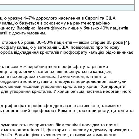
ьцію уражує 4–7% дорослого населення в Європі та США.
 кальцію базується в основному на рентгенографічно
цинозу, ймовірно, ідентифікують лише у близько 40% пацієнтів
атії є досить умовним.
старше 65 років. 30–50% пацієнтів — віком старше 85 років [4].
фосфату кальцію у ветеранів США, повідомило про точкову
 Хвороба відкладення кристалів пірофосфату кальцію рідко виникає
сбалансом між виробництвом пірофосфату та рівнями
ці та прилеглих тканинах, він поєднується з кальцієм,
ся в нехрящових тканинах. Таким чином, клітини та
Хондроцити конститутивно генерують перицелюлярні везикули
 важливими місцями утворення кристалів у хрящі. Хондроцити
 для утворення кристалів. У хрящі більша частина неорганічного
идтрифосфат-пірофосфогідролазною активністю, такими як
неорганічний пірофосфат. Крім того, фактори росту, цитокіни та
зумовлюють несприятливі біомеханічні наслідки та прямі
х металопротеїназ. Ці фактори в кінцевому підсумку призводять
і
in situ
. Вони ініціюють запалення, активуючи компоненти