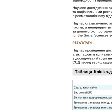
відповідності з принци
Наукове дослідження вк
та національними реком
в ревматологічному відд
Під час статистичного а
частки, а неперервні зм
за допомогою програми M
for the Social Sciences 
РЕЗУЛЬТАТИ
Під час проведення досл
а вік пацієнтів коливавс
в досліджуваній групі н
ССД перед верифікаціє
Таблиця. Клініко-
Стать, жінки n (%)
Вік, роки (IQR)
Вік початку захворювання, ро
Тривалість захворювання до в
Тривалість захворювання заг