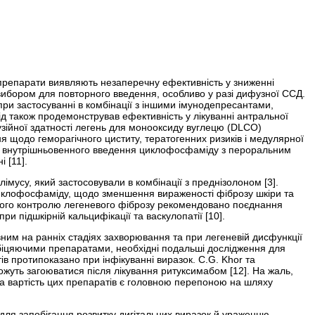
 препарати виявляють незаперечну ефективність у зниженні
ибором для повторного введення, особливо у разі дифузної ССД.
ри застосуванні в комбінації з іншими імунодепресантами,
д також продемонстрував ефективність у лікуванні антральної
фузійної здатності легень для монооксиду вуглецю (DLCO)
 щодо геморагічного циститу, тератогенних ризиків і медулярної
ація внутрішньовенного введення циклофосфаміду з пероральним
 [11].
мусу, який застосовували в комбінації з преднізолоном [3].
циклофосфаміду, щодо зменшення вираженості фіброзу шкіри та
ного контролю легеневого фіброзу рекомендовано поєднання
 підшкірній кальцифікації та васкулопатії [10].
вним на ранніх стадіях захворювання та при легеневій дисфункції
­обіцяючими препаратами, необхідні подальші дослідження для
в протипоказано при інфікуванні виразок. C.G. Khor та
жуть загоюватися після лікування ритуксимабом [12]. На жаль,
ока вартість цих препаратів є головною перепоною на шляху
для запобігання розвитку дигітальних виразок й ураженню