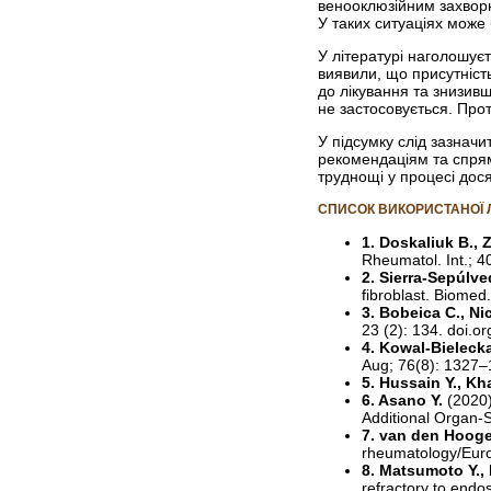
венооклюзійним захворю
У таких ситуаціях може 
У літературі наголошуєт
виявили, що присутніст
до лікування та знизивш
не застосовується. Прот
У підсумку слід зазначи
рекомендаціям та спрям
труднощі у процесі дос
СПИСОК ВИКОРИСТАНОЇ 
1. Doskaliuk B., Z
Rheumatol. Int.; 
2. Sierra‑Sepúlve
fibroblast. Biomed
3. Bobeica C., Nic
23 (2): 134. doi.
4. Kowal-Bielecka
Aug; 76(8): 1327–
5. Hussain Y., K
6. Asano Y.
(2020
Additional Organ-S
7. van den Hoogen
rheumatology/Euro
8. Matsumoto Y., 
refractory to endo