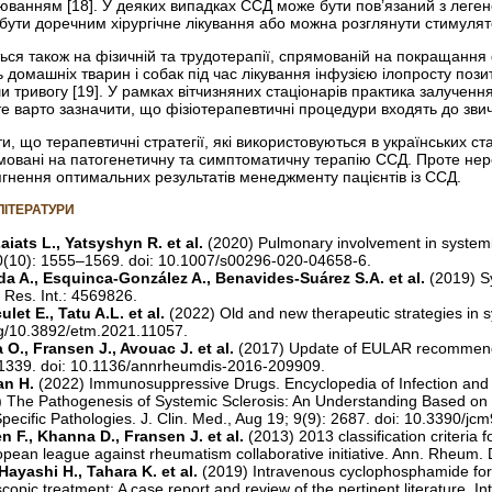
ванням [18]. У деяких випадках ССД може бути пов’язаний з леген
бути доречним хірургічне лікування або можна розглянути стимулятор
ься також на фізичній та трудотерапії, спрямованій на покращання 
ь домашніх тварин і собак під час лікування інфузією ілопросту поз
и тривогу [19]. У рамках вітчизняних стаціонарів практика залучен
е варто зазначити, що фізіотерапевтичні процедури входять до звич
ти, що терапевтичні стратегії, які використовуються в українських 
овані на патогенетичну та симптоматичну терапію ССД. Проте нер
ягнення оптимальних результатів менеджменту пацієнтів із ССД.
ЛІТЕРАТУРИ
aiats L., Yatsyshyn R. et al.
(2020) Pulmonary involvement in systemic
40(10): 1555–1569. doi: 10.1007/s00296-020-04658-6.
da A., Esquinca‑González A., Benavides‑Suárez S.A. et al.
(2019) S
. Res. Int.: 4569826.
ulet E., Tatu A.L. et al.
(2022) Old and new therapeutic strategies in 
org/10.3892/etm.2021.11057.
 O., Fransen J., Avouac J. et al.
(2017) Update of EULAR recommendat
1339. doi: 10.1136/annrheumdis-2016-209909.
han H.
(2022) Immunosuppressive Drugs. Encyclopedia of Infection an
) The Pathogenesis of Systemic Sclerosis: An Understanding Based o
pecific Pathologies. J. Clin. Med., Aug 19; 9(9): 2687. doi: 10.3390/j
 F., Khanna D., Fransen J. et al.
(2013) 2013 classification criteria 
pean league against rheumatism collaborative initiative. Ann. Rheum.
Hayashi H., Tahara K. et al.
(2019) Intravenous cyclophosphamide for g
scopic treatment: A case report and review of the pertinent literature. I