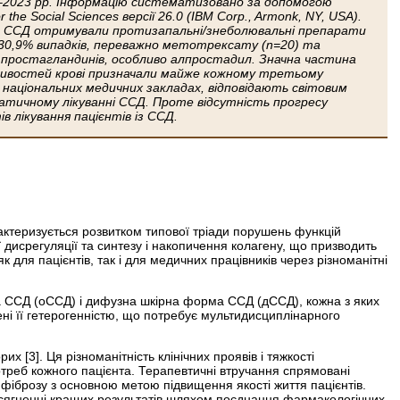
18–2023 рр. Інформацію систематизовано за допомогою
the Social Sciences версії 26.0 (IBM Corp., Armonk, NY, USA).
в із ССД отримували протизапальні/знеболювальні препарати
 30,9% випадків, переважно метотрексату (n=20) та
 простагландинів, особ­ливо алпростадил. Значна частина
астивостей крові призначали майже кожному третьому
 національних медичних закладах, відповідають світовим
атичному лікуванні ССД. Проте відсутність прогресу
 лікування пацієнтів із ССД.
ктеризується розвитком типової тріади порушень функцій
дисрегуляції та синтезу і накопичення колагену, що призводить
 для пацієнтів, так і для медичних працівників через різноманітні
ма ССД (оССД) і дифузна шкірна форма ССД (дССД), кожна з яких
ені її гетерогенністю, що потребує мультидисциплінарного
х [3]. Ця різноманітність клінічних проявів і тяжкості
отреб кожного пацієнта. Терапевтичні втручання спрямовані
фіброзу з основною метою підвищення якості життя пацієнтів.
осягненні кращих результатів шляхом поєднання фармакологічних