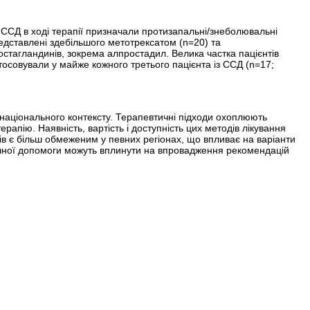
з ССД в ході терапії призначали протизапальні/знеболювальні
едставлені здебільшого метотрексатом (n=20) та
стагландинів, зокрема алпростадил. Велика частка пацієнтів
тосовували у майже кожного третього пацієнта із ССД (n=17;
 національного контексту. Терапевтичні підходи охоп­люють
апію. Наявність, вартість і доступність цих методів лікування
тів є більш обмеженим у певних регіонах, що впливає на варіанти
едичної допомоги можуть вплинути на впровадження рекомендацій