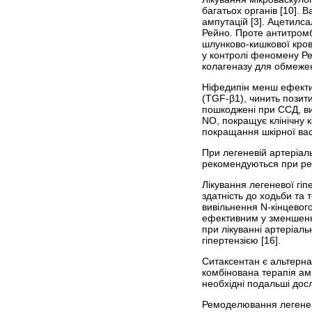
багатьох органів [10]. 
ампутацій [3]. Ацетилс
Рейно. Проте антитромб
шлунково-кишкової кров
у контролі феномену Ре
колагеназу для обмежен
Ніфедипін менш ефектив
(TGF-β1), чинить позити
пошкоджені при ССД, ви
NO, покращує клінічну 
покращання шкірної вас
При легеневій артеріаль
рекомендуються при реф
Лікування легеневої гіп
здатність до ходьби та
вивільнення N-кінцевого
ефективним у зменшенні
при лікуванні артеріаль
гіпертензією [16].
Ситаксентан є альтерна
комбінована терапія ам
необхідні подальші досл
Ремоделювання легеневи