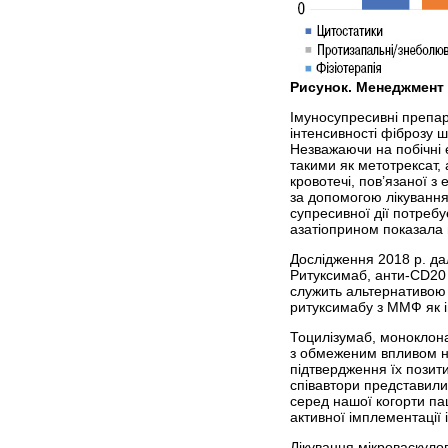
Рисунок. Менеджмент 
Імуносупресивні препар
інтенсивності фіброзу 
Незважаючи на побічні 
такими як метотрексат,
кровотечі, пов’язаної 
за допомогою лікування
супресивної дії потреб
азатіоприном показала 
Дослідження 2018 р. дал
Ритуксимаб, анти-CD20 
служить альтернативою
ритуксимабу з ММФ як ім
Тоцилізумаб, моноклона
з обмеженим впливом на
підтвердження їх позит
співавтори представили
серед нашої когорти пац
активної імплементації 
Лікування мікроваскуло