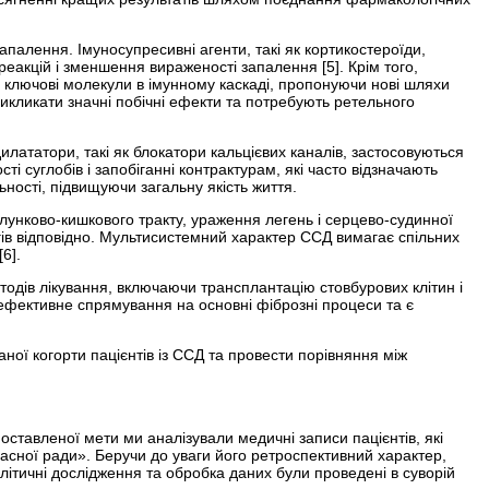
алення. Імуносупресивні агенти, такі як кортико­стероїди,
акцій і зменшення вираженості запалення [5]. Крім того,
на ключові молекули в імунному каскаді, пропонуючи нові шляхи
икликати значні побічні ефекти та потребують ретельного
лататори, такі як блокатори кальцієвих каналів, застосовуються
ті суглобів і запобіганні контрактурам, які часто відзначають
ності, підвищуючи загальну якість життя.
лунково-кишкового тракту, ураження легень і серцево-судинної
гів відповідно. Мультисистемний характер CCД вимагає спільних
6].
одів лікування, включаючи трансплантацію стовбурових клітин і
 ефективне спрямування на основні фіброзні процеси та є
ої когорти пацієнтів із ССД та провести порівняння між
ставленої мети ми аналізували медичні записи пацієнтів, які
ласної ради». Беручи до уваги його ретроспективний характер,
алітичні дослідження та обробка даних були проведені в суворій