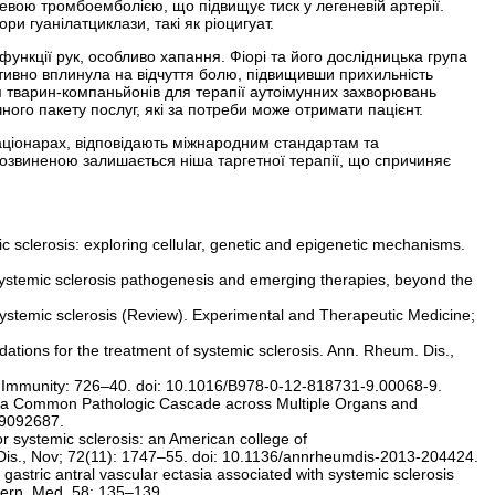
евою тромбоемболією, що підвищує тиск у легеневій артерії.
и гуанілатциклази, такі як ріоцигуат.
функції рук, особливо хапання. Фіорі та його дослідницька група
итивно вплинула на відчуття болю, підвищивши прихильність
ня тварин-компаньйонів для терапії ауто­імунних захворювань
ного пакету послуг, які за потреби може отримати пацієнт.
стаціонарах, відповідають міжнародним стандартам та
озвиненою залишається ніша таргетної терапії, що спричиняє
 sclerosis: exploring cellular, genetic and epigenetic mechanisms.
ystemic sclerosis pathogenesis and emerging therapies, beyond the
systemic sclerosis (Review). Experimental and Therapeutic Medicine;
ions for the treatment of systemic sclerosis. Ann. Rheum. Dis.,
d Immunity: 726–40. doi: 10.1016/B978-0-12-818731-9.00068-9.
n a Common Pathologic Cascade across Multiple Organs and
cm9092687.
for systemic sclerosis: an American college of
 Dis., Nov; 72(11): 1747–55. doi: 10.1136/annrheumdis-2013-204424.
astric antral vascular ectasia associated with systemic sclerosis
ntern. Med. 58: 135–139.