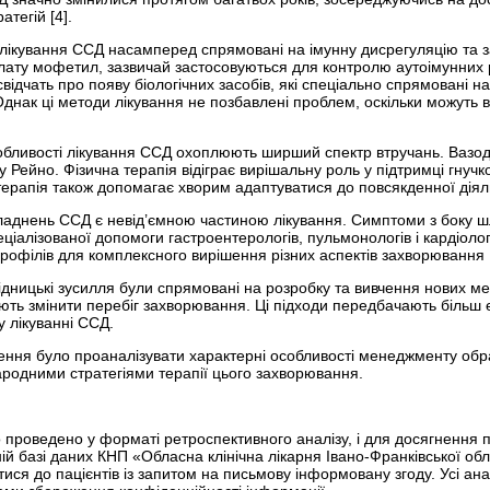
атегій [4].
лікування ССД насамперед спрямовані на імунну дисрегуляцію та зап
лату мофетил, зазвичай застосовуються для контролю аутоімунних ре
ідчать про появу біо­логічних засобів, які спеціально спрямовані 
днак ці методи лікування не позбавлені проблем, оскільки можуть в
собливості лікування ССД охоплюють ширший спектр втручань. Вазоди
Рейно. Фізична терапія відіграє вирішальну роль у підтримці гнучкос
отерапія також допомагає хворим адаптуватися до повсякденної діяль
кладнень ССД є невід’єм­ною частиною лікування. Симптоми з боку ш
ціалізованої допомоги гастроентерологів, пульмонологів і кардіоло
профілів для комплексного вирішення різних аспектів захворювання [
дницькі зусилля були спрямовані на розробку та вивчення нових мет
цяють змінити перебіг захворювання. Ці підходи передбачають більш
 лікуванні ССД.
ння було проаналізувати характерні особливості менеджменту обран
родними стратегіями терапії цього захворювання.
проведено у форматі ретро­спективного аналізу, і для досягнення по
ій базі даних КНП «Обласна клінічна лікарня Івано-Франківської об
ися до пацієнтів із запитом на письмову інформовану згоду. Усі ан