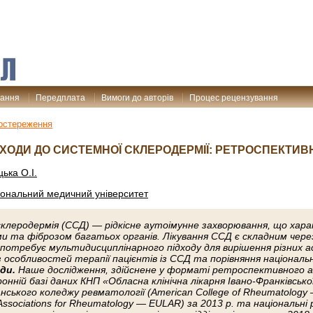
дання
Передплата
Вимоги до авторів
Процес рецензування
остереження
ДХОДИ ДО СИСТЕМНОЇ СКЛЕРОДЕРМІЇ: РЕТРОСПЕКТИВ
ька О.І.
іональний медичний університет
клеродермія (CCД) — рідкісне аутоімунне захворювання, що хар
и та фіброзом багатьох органів. Лікування ССД є складним чере
потребує мультидисциплінарного підходу для вирішення різних а
з особливостей терапії пацієнтів із ССД та порівняння націонал
ди.
Наше дослідження, здійснене у форматі ретроспективного ана
нній базі даних КНП «Обласна клінічна лікарня Івано-Франківсько
анського коледжу ревматології (American College of Rheumatology
f Associations for Rheumatology — EULAR) за 2013 р. та національн