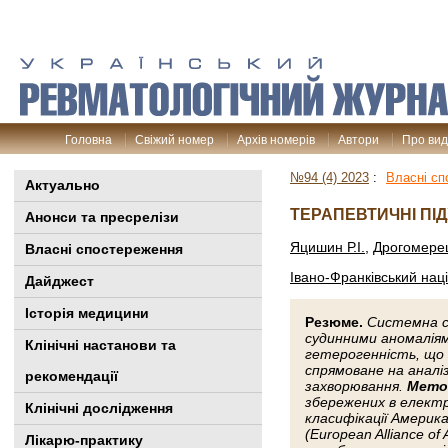
Головна
Свіжий номер
Архів номерів
Автори
Про ви
№94 (4) 2023
:
Власні сп
Актуально
ТЕРАПЕВТИЧНІ ПІ
Анонси та пресрелізи
Яцишин Р.І.
,
Дрогомерец
Власні спостереження
Івано-Франківський нац
Дайджест
Історія медицини
Резюме.
Системна с
судинними аномаліям
Клінiчні настанови та
гетерогенність, що 
спрямоване на аналі
рекомендації
захворювання.
Мето
збережених в електро
Клінічні дослідження
класифікації Америк
(European Alliance o
Лікарю-практику