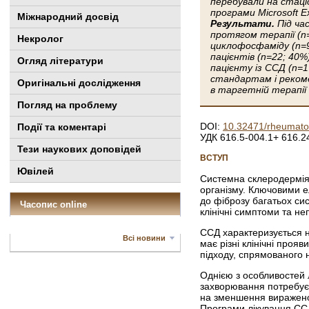
перебували на стаці
програми Microsoft Ex
Міжнародний досвід
Результати.
Під ча
протягом терапії (n
Некролог
циклофосфаміду (n=9
пацієнтів (n=22; 40
Огляд літератури
пацієнту із CCД (n=1
стандартам і рекоме
Оригінальні дослідження
в таргетній терапії
Погляд на проблему
DOI:
10.32471/rheumato
Події та коментарі
УДК 616.5-004.1+ 616.2
Тези наукових доповідей
ВСТУП
Ювілей
Системна склеродермія 
організму. Ключовими е
до фіброзу багатьох сис
Часопис online
клінічні симптоми та н
ССД характеризується н
Всі новини
має різні клінічні проя
підходу, спрямованого н
Однією з особливостей л
захворювання потребує 
на зменшення вираженос
Програми лікування ССД