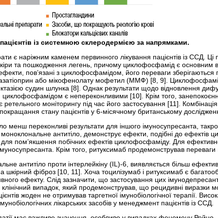
пацієнтів із системною склеродермією за напрямками.
ати є наріжним каменем первинного лікування пацієнтів із ССД. Ці
шкіри та пошкодження легень, причому циклофосфамід є основним в
ефекти, пов’язані з циклофосфамідом, його переваги зберігаються п
 азатіоприн або мікофенолату мофетил (MMФ) [8, 9]. Циклофосфамі
з ектазією судин шлунка [8]. Однак результати щодо відновлення ди
 циклофосфамідом є непереконливими [10]. Крім того, занепокоєння
ує ретельного моніторингу під час його застосування [11]. Комбін
покращання стану пацієнтів у 6-місячному британському дослідженні
о менш переконливі результати для іншого імуносупресанта, такролі
моноклональне антитіло, демонструє ефекти, подібні до ефектів 
 для пом’якшення побічних ефектів циклофосфаміду. Для ефектив
уносупресанта. Крім того, ритуксимаб продемонстрував переваги при
льне антитіло проти інтерлейкіну (IL)-6, виявляється більш ефекти
 шкірний фіброз [10, 11]. Хоча тоцилізумаб і ритуксимаб є багато
ивного ефекту. Слід зазначити, що застосування цих імунодепресанті
 клінічний випадок, який продемонстрував, що рецидивні виразки мо
ієнтів жоден не отримував таргетної імунобіологічної терапії. Вис
імунобіологічних лікарських засобів у менеджмент пацієнтів із ССД.
патії має важливе значення, особливо у випадках феномену Рейно, 