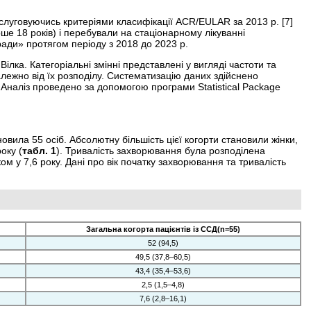
слуговуючись критеріями класифікації ACR/EULAR за 2013 р. [7]
ше 18 років) і перебували на стаціонарному лікуванні
ради» протягом періоду з 2018 до 2023 р.
лка. Категоріальні змінні представлені у вигляді частоти та
алежно від їх розподілу. Систематизацію даних здійснено
. Аналіз проведено за допомогою програми Statistical Package
новила 55 осіб. Абсолютну більшість цієї когорти становили жінки,
оку (
табл. 1
). Тривалість захворювання була розподілена
м у 7,6 року. Дані про вік початку захворювання та тривалість
Загальна когорта пацієнтів із ССД(n=55)
52 (94,5)
49,5 (37,8–60,5)
43,4 (35,4–53,6)
2,5 (1,5–4,8)
7,6 (2,8–16,1)