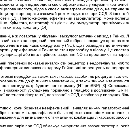
Вазодилататори підтвердили свою ефективність у лікуванні критичної
аліцилова кислота, відома своєю антиагрегантною дією, не сприяє 
о­цитарні препарати зазвичай рекомендуються при ССД. З іншого б
о­течі [13]. Пентоксифілін, ефективний вазодилататор, може поле
йно. Крім того, пентоксифілін діє як імуномодулятор, пригнічуючи
ня синтезу колагену [14].
ний, ніж лозартан, у лікуванні васкулоспастичних епізодів Рейно.
вний вплив на серцевий і легеневий фіброз і покращує прогноз склер
роб­ляють надлишок оксиду азоту (NO), що призводить до зниження 
картину при феномені Рейно та стан кровообігу в цілому. Це спост
куляризації або інгаляційного введення NO та простациклінів чере
ній гіпертензії показані антагоністи рецепторів ендотеліну та інгібі
рактерних випадках синдрому Рейно, які не реагують на пероральн
ертензії передбачає також такі лікарські засоби, як ріоцигуат і селе
 толерантність до фізичних навантажень, а також знижує інтенсивн
 поліпептиду натрій­уретичного гормону (NT-proBNP) [3]. Селексипа
 вираженості ускладнень порівняно з плацебо в дослідженні GRIPHO
ної легеневої гіпертензії, пов’язаної з ССД, особливо у випадках бі
тивою, коли бозентан неефективний і виявляє нижчу гепатотоксичні
бризентаном і тадалафілом є більш ефективною, ніж монотерапія, щ
ідження для визначення оптимальних комбінацій лікарських засобів 
х капілярів при ССД обмежує використання вазодилататорів, оскіль