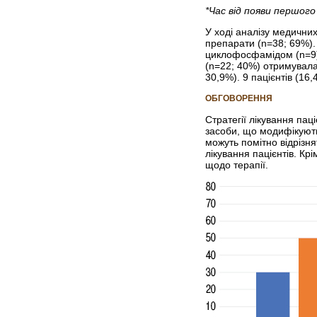
*Час від появи першог
У ході аналізу медичних
препарати (n=38; 69%).
циклофосфамідом (n=9).
(n=22; 40%) отримувала 
30,9%). 9 пацієнтів (16
ОБГОВОРЕННЯ
Стратегії лікування пац
засоби, що модифікують 
можуть помітно відрізн
лікування пацієнтів. К
щодо терапії.