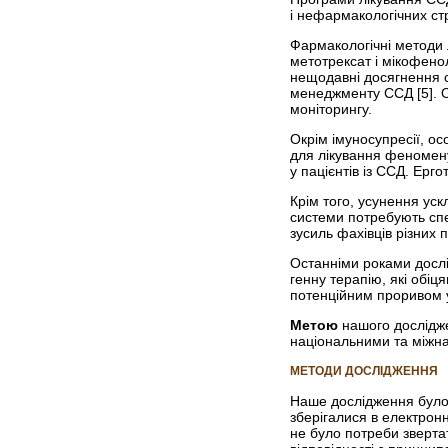
і нефармакологічних стр
Фармакологічні методи 
метотрексат і мікофено
нещодавні досягнення св
менеджменту ССД [5]. О
моніторингу.
Окрім імуносупресії, о
для лікування феномену 
у пацієнтів із ССД. Ерг
Крім того, усунення ус
системи потребують спе
зусиль фахівців різних 
Останніми роками дослі
генну терапію, які обі
потенційним проривом у
Метою
нашого дослідже
національними та міжна
МЕТОДИ ДОСЛІДЖЕННЯ
Наше дослідження було 
зберігалися в електронн
не було потреби звертат