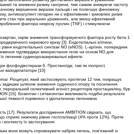
 ішемії та зниженні ризику гангрени, тим самим знижуючи частоту
значному вирішенню виразок пальців і не полегшує феномену
оку, антикоагулянт гепарин не є ефективним і зумовлює ризик
гшити стан при акральних ураженнях, але менш ефективний
 вироблення фактора некрозу пухлин (TNF) і стимулюючи
 Лозартан, окрім зниження трансформуючого фактора росту бета-1
одермічного ниркового кризу [3]. Ендо­теліальні клітини,
рівня ендотеліальної синтази NO (eNOS). L-аргінін, попередник
ереження підтверджує використання гелю на основі NO для
з їх легеневі судинорозширювальні ефекти.
тори фосфодіестерази-5. Простаноїди, такі як ілопрост,
і вазодилататори [10].
ксипаг. Ріоцигуат, який застосовують протягом 12 тиж, покращує
ість задишки шляхом зниження судинного опору та посилення
г, пероральний селективний агоніст рецепторів простацикліну, був
N [15]. Бозентан і ситаксентан викликають подібні результати
льшої тяжкості порівняно з ідіопатичною легеневою
сть [17]. Результати дослідження AMBITION свідчать, що
о сприяє нижчому рівню госпіталізації (4% проти 12%). Проте
і контексту їх застосування.
ки вони можуть спровокувати набряк легень, пов’язаний із