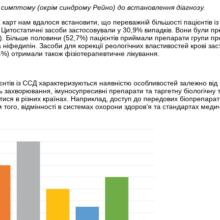
о симптому (окрім синдрому Рейно) до встановлення діагнозу.
 карт нам вдалося встановити, що переважній більшості пацієнтів і
 Цитостатичні засоби застосовували у 30,9% випадків. Вони були пр
 Більше половини (52,7%) пацієнтів приймали препарати групи про
ніфедипін. Засоби для корекції реологічних властивостей крові зас
,4%) отримали також фізіотерапевтичне лікування.
ієнтів із ССД характеризуються наявністю особливостей залежно від
захворювання, імуносупресивні препарати та таргетну біологічну тер
ятися в різних країнах. Наприклад, доступ до передових біопрепара
рім того, відмінності в системах охорони здоров’я та стандартах м