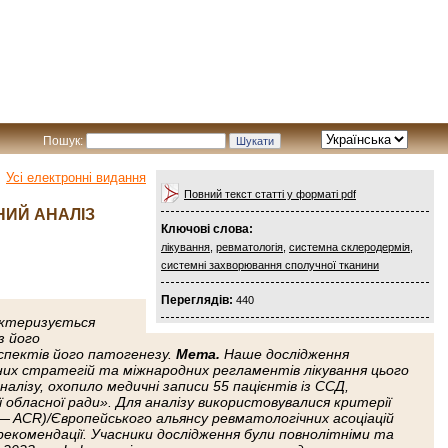
Пошук:
Усі електронні видання
Повний текст статті у форматі pdf
НИЙ АНАЛІЗ
Ключові слова:
лікування
,
ревматологія
,
системна склеродермія
,
системні захворювання сполучної тканини
Переглядів:
440
актеризується
з його
спектів його патогенезу.
Мета.
Наше дослідження
ьних стратегій та міжнародних регламентів лікування цього
лізу, охопило медичні записи 55 пацієнтів із ССД,
ї обласної ради». Для аналізу використовувалися критерії
 — ACR)/Європейського альянсу ревматологічних асоціацій
і рекомендації. Учасники дослідження були повнолітніми та