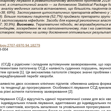
онарному лікуванні в ревматологічному відділенні протягом 20
cel, а статистичний аналіз — за допомогою Statistical Package for 
с аналізу медичних записів встановлено, що більшість пацієнті
=38; 69%). Застосування цитостатичних препаратів відмічено у
). Більше половини пацієнтів (52,7%) приймали препарати групи
%) застосовувала ніфедипін. Засоби для корекції реологічних вл
7; 30,9%).
Висновки.
Терапевтичні підходи, які впроваджуються в
ндаціям, зосереджені як на патогенетичному, так і на симптом
 створює перепони на шляху досягнення оптимальних результатів
logy.2707-6970.94.18279
4-004
(ССД) є рідкісним і складним аутоімунним захворюванням, що хара
лементами патогенезу ССД є наявність судинних порушень, імунної 
тем органів [1]. Ця виснажлива патологія створює значні проблеми як
епередбачуваний перебіг хвороби.
аявністю двох основ­них клінічних підтипів: обмежена шкірна фор
ви та тенденції до прогресування. Особливості лікування ССД зумовл
а різні аспекти пато­генезу захворювання [2].
ікування ССД є відсутність єдиної терапевтичної схеми для всіх хвори
індивідуальних планів лікування, адаптованих до індивідуальних п
ті симптомів, конт­роль запалення та уповільнення прогресування 
 значно змінилися протягом багатьох років, зосереджуючись на д