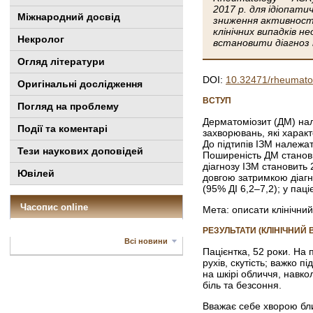
2017 р. для ідіопат
Міжнародний досвід
зниження активності
клінічних випадків н
Некролог
встановити діагноз 
Огляд літератури
DOI:
10.32471/rheumato
Оригінальні дослідження
ВСТУП
Погляд на проблему
Дерматоміозит (ДМ) нале
Події та коментарі
захворювань, які харак
До підтипів IЗM належат
Тези наукових доповідей
Поширеність ДМ станови
діагнозу IЗM становить 
Ювілей
довгою затримкою діа­гн
(95% ДІ 6,2–7,2); у паці
Часопис online
Мета: описати клінічни
РЕЗУЛЬТАТИ (КЛІНІЧНИЙ
Всі новини
Пацієнтка, 52 роки. На 
рухів, скутість; важко 
на шкірі обличчя, навко
біль та безсоння.
Вважає себе хворою бли