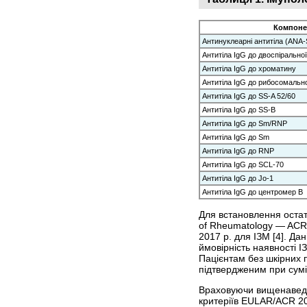
Компоне
Антинуклеарні антитіла (ANA-
Антитіла IgG до двоспірально
Антитіла IgG до хроматину
Антитіла IgG до рибосомально
Антитіла IgG до SS-A 52/60
Антитіла IgG до SS-B
Антитіла IgG до Sm/RNP
Антитіла IgG до Sm
Антитіла IgG до RNP
Антитіла IgG до SCL-70
Антитіла IgG до Jo-1
Антитіла IgG до центромер В
Для встановлення остат
of Rheumatology — ACR)
2017 р. для ІЗМ [4]. Да
ймовірність наявності І
Пацієнтам без шкірних п
підтвердженим при сумі 
Враховуючи вищенаведен
критеріїв EULAR/ACR 201