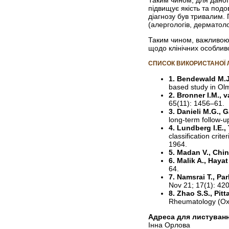
підвищує якість та под
діагнозу був тривалим. 
(алергологів, дерматоло
Таким чином, важливою 
щодо клінічних особлив
СПИСОК ВИКОРИСТАНОЇ 
1. Bendewald M.J.,
based study in Ol
2. Bronner I.M., 
65(11): 1456–61.
3. Danieli M.G., G
long-term follow-
4. Lundberg I.E., 
classification cri
1964.
5. Madan V., Chino
6. Malik A., Hayat 
64.
7. Namsrai T., Pa
Nov 21; 17(1): 420
8. Zhao S.S., Pitt
Rheumatology (Oxf
Адреса для листуванн
Інна Орлова