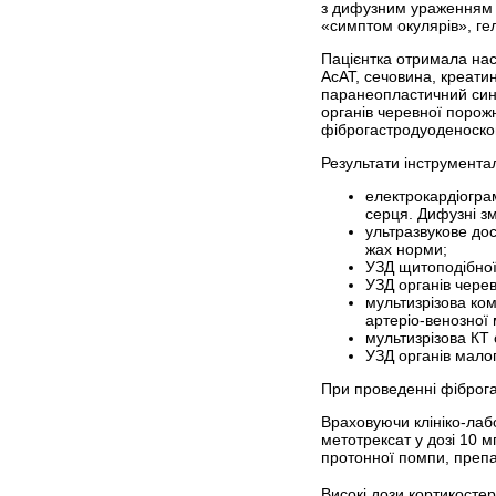
з дифузним ураженням пр
«симптом окулярів», ге
Пацієнтка отримала наст
АсАТ, сечовина, креати
паранеопластичний синд
органів черевної порож
фіброгастродуоденоскоп
Результати інструмента
електрокардіогра
серця. Дифузні зм
ультразвукове до
жах норми;
УЗД щитоподібної 
УЗД органів черев
мультизрізова ко
артеріо-венозної
мультизрізова КТ 
УЗД органів малог
При проведенні фіброга
Враховуючи клініко-лаб
метотрексат у дозі 10 м
протонної помпи, препа
Високі дози кортикостер