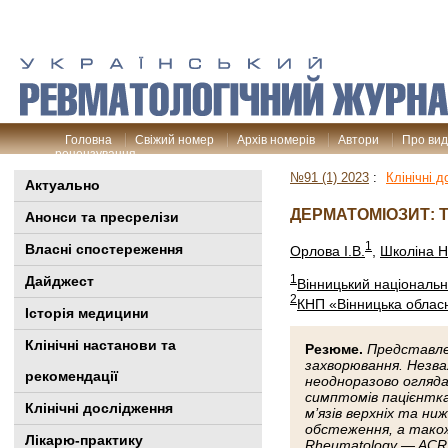
Головна
Свіжий номер
Архів номерів
Автори
Про ви
рецензування
№91 (1) 2023
:
Клінічні 
Актуально
ДЕРМАТОМІОЗИТ: Т
Анонси та пресрелізи
1
Власні спостереження
Орлова І.В.
,
Школіна Н
1
Дайджест
Вінницький національн
2
КНП «Вінницька обласна
Історія медицини
Клінiчні настанови та
Резюме.
Представле
захворювання. Незв
рекомендації
неодноразово оглядал
симптомів пацієнтка
Клінічні дослідження
м’язів верхніх та н
обстеження, а також
Лікарю-практику
Rheumatology — ACR)/