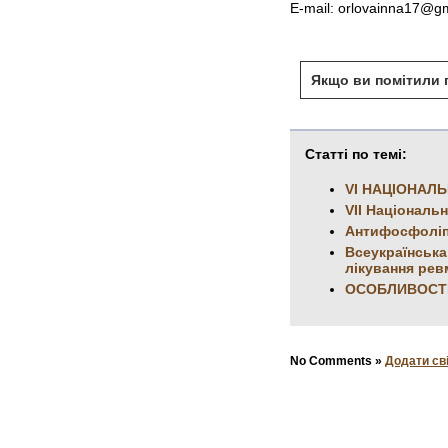
E-mail: orlovainna17@g
Якщо ви помітили п
Статті по темі:
VI НАЦІОНАЛ
VII Національ
Антифосфоліпі
Всеукраїнська
лікування рев
ОСОБЛИВОСТІ
No Comments »
Додати св