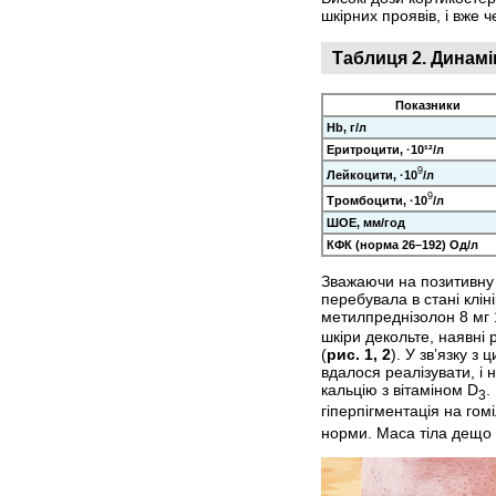
шкірних проявів, і вже 
Таблиця 2. Динамі
Показники
Hb, г/л
Еритроцити, ·10¹²/л
9
Лейкоцити, ·10
/л
9
Тромбоцити, ·10
/л
ШОЕ, мм/год
КФК (норма 26–192) Од/л
Зважаючи на позитивну д
перебувала в стані клін
метилпреднізолон 8 мг 
шкіри декольте, наявні 
(
рис. 1, 2
). У зв’язку 
вдалося реалізувати, і 
кальцію з вітаміном D
.
3
гіперпігментація на го
норми. Маса тіла дещо з