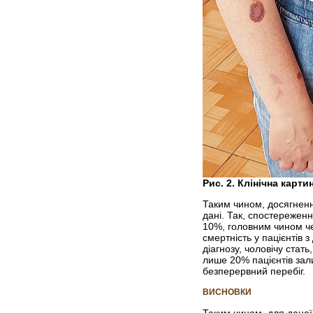
Рис. 2. Клінічна карт
Таким чином, досягнення
дані. Так, спостереженн
10%, головним чином чер
смертність у пацієнтів 
діагнозу, чоловічу стат
лише 20% пацієнтів зали
безперервний перебіг.
ВИСНОВКИ
Таким чином, для даної 