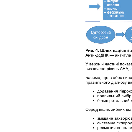
Рис. 4. Шлях пацієнт
Анти-дсДНК — антитіла 
У верхній частині показ
визначено рівень АНА, а
Бачимо, що в обох випа
правильного діагнозу вж
додавання гідрок
правильний вибір 
більш ретельний 
Серед інших хибних діаг
змішане захворюв
системна склерод
ревматична полімі