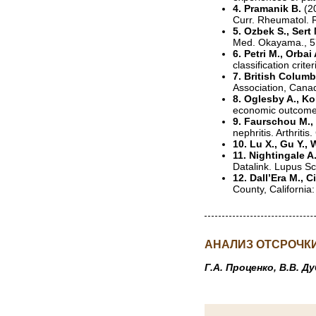
4. Pramanik B.
(2
Curr. Rheumatol. R
5. Ozbek S., Sert 
Med. Okayama., 5
6. Petri M., Orbai
classification crit
7. British Colum
Association, Canad
8. Oglesby A., Kor
economic outcomes
9. Faurschou M., 
nephritis. Arthriti
10. Lu X., Gu Y., 
11. Nightingale A.
Datalink. Lupus Sc
12. Dall’Era M., C
County, California
АНАЛИЗ ОТСРОЧК
Г.А. Проценко, В.В. Д