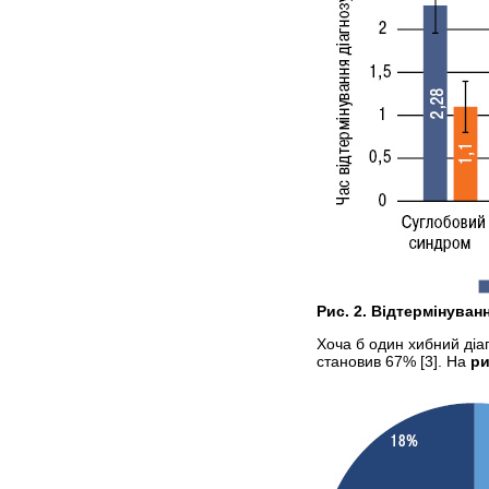
Рис. 2. Відтермінуван
Хоча б один хибний діа
становив 67% [3]. На
ри