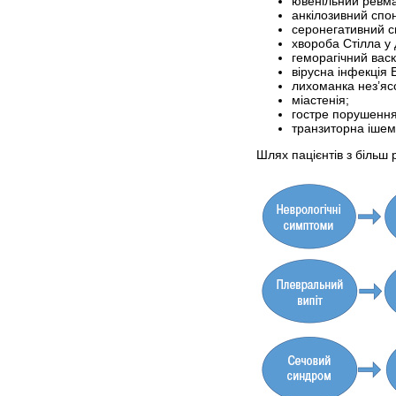
ювенільний ревма
анкілозивний спон
серонегативний с
хвороба Стілла у
геморагічний васк
вірусна інфекція
лихоманка нез’яс
міастенія;
гостре порушення
транзиторна ішем
Шлях пацієнтів з більш