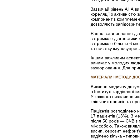
Зазвичай рівень АНА ви
кореляції з активністю
компонентів комплемент
дозволяють запідозрити
Раннє встановлення діаг
затримкою діагностики м
затримкою більше 6 міс 
та початку імуно­супрес
Іншим важливим аспекто
виникає у молодих людей
захворювання. Для прикл
МАТЕРІАЛИ І МЕТОДИ Д
Вивчено медичну докуме
в Інституті кардіології
У кожного визначено час
клінічних проявів та пр
Пацієнтів розподілено н
17 пацієнтів (13%). З м
після 50 років — СЧВ з 
між собою. Також виявле
висип, серозит, нефрит)
виділено кілька «типови