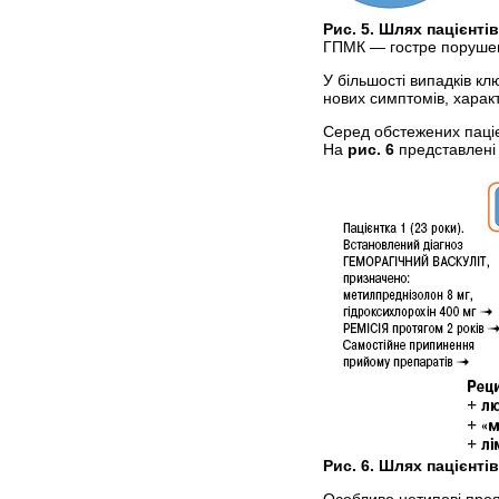
Рис. 5. Шлях пацієнт
ГПМК — гостре порушенн
У більшості випадків к
нових симптомів, харак
Серед обстежених паціє
На
рис. 6
представлені 
Рис. 6. Шлях пацієнт