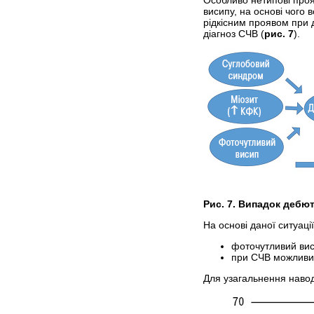
Особливо нетипові прояв
висипу, на основі чого
рідкісним проявом при 
діагноз СЧВ (
рис. 7
).
Рис. 7. Випадок дебю
На основі даної ситуаці
фоточутливий вис
при СЧВ можливий 
Для узагальнення наводи