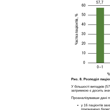
Рис. 8. Розподіл паці
У більшості випадків (5
затримкою є досить зн
Проаналізувавши дані па
у 16 пацієнтів за
призначено базис