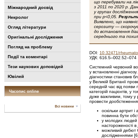
що перебували на лі
з 2011 по 2020 р. Д
Міжнародний досвід
у групах дослідженн
при р<0,05.
Результ
Некролог
Виявлено, що наявні
серозиту — скорочує
Огляд літератури
до встановлення діа
середнього та похил
Оригінальні дослідження
Погляд на проблему
DOI:
10.32471/rheumato
Події та коментарі
УДК: 616.5–002.52–074
Тези наукових доповідей
Системний червоний во
у встановленні діагноз
Ювілей
діагностики становив бл
у Великій Британії про
середній час від появи 
Часопис online
категорій пацієнтів, у 
дуже важливим, тому у р
провести дообстеження 
Всі новини
оскільки артрит 
повинна бути обс
у молодих людей ч
настороженості в д
можливий дебют С
дослідженнями [6