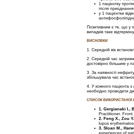
1 пацієнтку протя
після приєднання
у 1 пацієнтки від
антифосфоліпідни
Позитивним є те, що у п
випадків таке відтермін
ВИСНОВКИ
1. Середній вік встанов
2. Середній час затримк
достовірно більшим у па
3. За наявності нефриту
збільшувала час встанов
4. У кожного пацієнта 
необхідно проводити ди
СПИСОК ВИКОРИСТАНОЇ 
1. Gergianaki I., 
Practitioner. Fron
2. Feng X., Zou Y.
lupus erythematos
3. Sloan M., Harw
experiences of pat