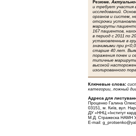
Резюме.
Актуально
и требует участия 
исследований. Осно
органов и систем, 
отсрочки установлен
маршруты пациенто
167 пациентов, нах
в период с 2011 по 
установленные в гр
значимыми при р<0,
старше 40 лет. Выя
поражения почек и 
типичные маршруты 
высокой настороженн
изолированного пор
Ключевые слова:
сис
категории, ложный ди
Адреса для листуванн
Проценко Галина Олекс
03151, м. Київ, вул. На
ДУ «ННЦ «Інститут карді
М.Д. Стражеска НАМН У
E-mail: g_protsenko@y