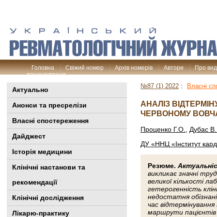
Головна
Свіжий номер
Архів номерів
Автори
Про ви
рецензування
№87 (1) 2022
:
Власні сп
Актуально
АНАЛІЗ ВІДТЕРМІ
Анонси та пресрелізи
ЧЕРВОНОМУ ВОВЧ
Власні спостереження
Проценко Г.О.
,
Дубас В.
Дайджест
ДУ «ННЦ «Інститут карді
Історія медицини
Резюме.
Актуальні
Клінiчні настанови та
викликає значні труд
великої кількості л
рекомендації
гетерогенність клін
недостатня обізнані
Клінічні дослідження
час відтермінування 
маршрути пацієнтів 
Лікарю-практику