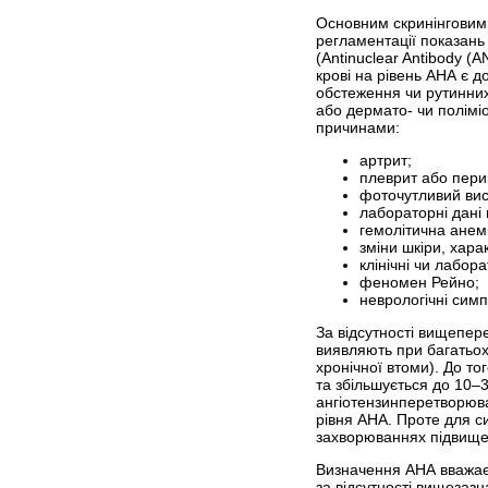
Основним скринінговим 
регламентації показань
(Antinuclear Antibody (A
крові на рівень АНА є д
обстеження чи рутинни
або дермато- чи поліміо
причинами:
артрит;
плеврит або пери
фоточутливий вис
лабораторні дані
гемолітична анем
зміни шкіри, хара
клінічні чи лабора
феномен Рейно;
неврологічні сим
За відсутності вищепер
виявляють при багатьох
хронічної втоми). До т
та збільшується до 10–3
ангіотензинперетворюв
рівня АНА. Проте для си
захворюваннях підвище
Визначення АНА вважаєт
за відсутності вищезазн