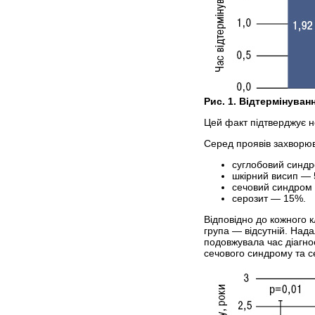
Рис. 1. Відтермінуван
Цей факт підтверджує не
Серед проявів захворю
суглобовий синд
шкірний висип —
сечовий синдром
серозит — 15%.
Відповідно до кожного к
група — відсутній. Над
подовжувала час діагнос
сечового синдрому та с