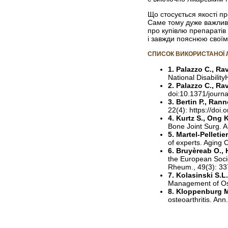
Що стосується якості пр
Саме тому дуже важливи
про купівлю препаратів 
і завжди пояснюю своїм
СПИСОК ВИКОРИСТАНОЇ 
1. Palazzo C., Rav
National Disabilit
2. Palazzo C., Rav
doi:10.1371/journ
3. Bertin P., Rann
22(4): https://do
4. Kurtz S., Ong K
Bone Joint Surg. 
5. Martel-Pelletier
of experts. Aging 
6. Bruyèreab O., 
the European Socie
Rheum., 49(3): 337
7. Kolasinski S.L
Management of Oste
8. Kloppenburg M.
osteoarthritis. An