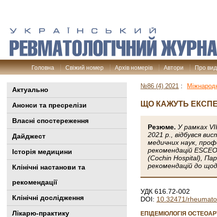
Головна
Свіжий номер
Архів номерів
Автори
Про ви
№86 (4) 2021
:
Міжнародн
Актуально
ЩО КАЖУТЬ ЕКСПЕ
Анонси та пресрелізи
Власні спостереження
Резюме.
У рамках VI
2021 р., відбувся ви
Дайджест
медичних наук, проф
рекомендацій ESCEO т
Історія медицини
(Cochin Hospital), П
рекомендацій до щод
Клінiчні настанови та
рекомендації
УДК 616.72-002
Клінічні дослідження
DOI:
10.32471/rheumato
Лікарю-практику
ЕПІДЕМІОЛОГІЯ ОСТЕОАР