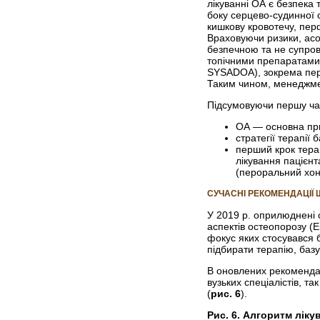
лікуванні ОА є безпека
боку серцево-судинної с
кишкову кровотечу, пер
Враховуючи ризики, асо
безпечною та не супров
топічними препаратами 
SYSADOA), зокрема пер
Таким чином, менеджмен
Підсумовуючи першу час
ОА — основна прич
стратегії терапії
перший крок терап
лікування пацієн
(пероральний хон
СУЧАСНІ РЕКОМЕНДАЦІЇ
У 2019 р. оприлюднені 
аспектів остеопорозу (E
фокус яких стосувався б
підбирати терапію, баз
В оновлених рекомендац
вузьких спеціалістів, т
(
рис. 6
).
Рис. 6. Алгоритм лікув