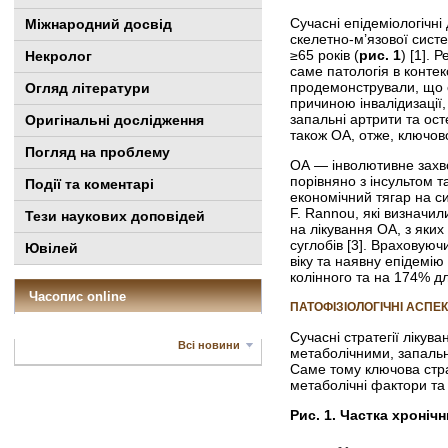
Сучасні епідеміологічні
Міжнародний досвід
скелетно-м’язової сист
≥65 років (
рис. 1
) [1]. 
Некролог
саме патологія в контек
продемонстрували, що с
Огляд літератури
причиною інвалідизації,
запальні артрити та ост
Оригінальні дослідження
також ОА, отже, ключов
Погляд на проблему
ОА — інволютивне захво
порівняно з інсультом т
Події та коментарі
економічний тягар на си
F. Rannou, які визначи
Тези наукових доповідей
на лікування ОА, з яки
суглобів [3]. Враховуюч
Ювілей
віку та наявну епідемію
колінного та на 174% дл
Часопис online
ПАТОФІЗІОЛОГІЧНІ АСПЕК
Сучасні стратегії лікув
Всі новини
метаболічними, запальн
Саме тому ключова стра
метаболічні фактори та
Рис. 1. Частка хроніч