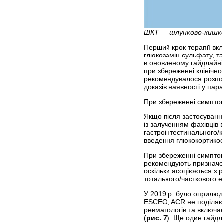
ШКТ — шлунково-кишко
Перший крок терапії вк
глюкозамін сульфату, т
в оновленому гайдлайні
при збереженні клінічн
рекомендувалося розпоч
доказів наявності у па
При збереженні симптом
Якщо після застосування
із залученням фахівців
гастроінтестинального/
введення глюкокортикост
При збереженні симптом
рекомендують призначенн
оскільки асоціюється з
тотального/часткового 
У 2019 р. було оприлюд
ESCEO, ACR не поділяют
ревматологів та включа
(
рис. 7
). Ще один гайд