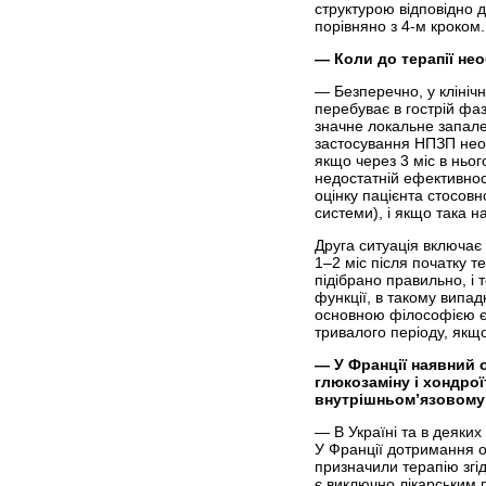
структурою відповідно д
порівняно з 4-м кроком.
―
Коли до терапії не
— Безперечно, у клінічн
перебуває в гострій фаз
значне локальне запале
застосування НПЗП необ
якщо через 3 міс в ньог
недостатній ефективнос
оцінку пацієнта стосовн
системи), і якщо така н
Друга ситуація включає
1–2 міс після початку т
підібрано правильно, і
функції, в такому випад
основною філософією є 
тривалого періоду, якщ
―
У Франції наявний о
глюкозаміну і хондро
внутрішньом’язовому
— В Україні та в деяких
У Франції дотримання о
призначили терапію зг
є виключно лікарським 