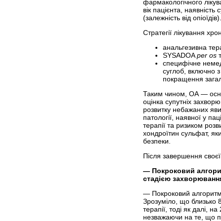
фармакологічного лікув
вік пацієнта, наявність
(залежність від опіоїдів)
Стратегії лікування хро
анальгезивна тер
SYSADOA
per os
т
специфічне немед
суглоб, включно 
покращення загаль
Таким чином, ОА — основ
оцінка супутніх захвор
розвитку небажаних яви
патології, наявної у п
терапії та ризиком роз
хондроїтин сульфат, як
безпеки.
Після завершення своєї 
―
Покроковий алгорит
стадією захворюванн
— Покроковий алгоритм 
Зрозуміло, що близько 
терапії, тоді як далі, 
незважаючи на те, що п