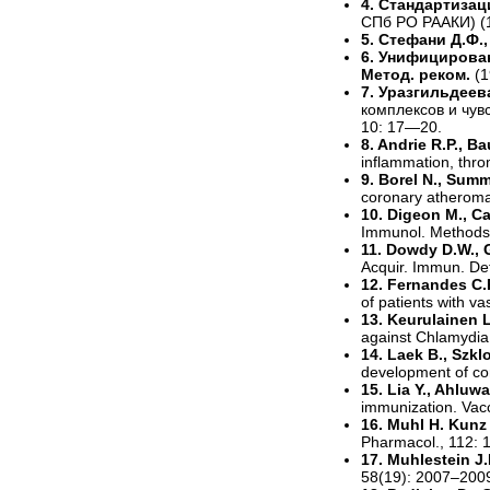
4. Стандартиза
СПб РО РААКИ) (1
5. Стефани Д.Ф.
6. Унифицирова
Метод. реком.
(
7. Уразгильдеева
комплексов и чув
10: 17—20.
8. Andrie R.P., Ba
inflammation, thr
9. Borel N., Summ
coronary atheroma
10. Digeon M., Ca
Immunol. Methods
11. Dowdy D.W., G
Acquir. Immun. Def
12. Fernandes C.P.
of patients with va
13. Keurulainen L.
against Chlamydia
14. Laek B., Szkl
development of cor
15. Lia Y., Ahluwa
immunization. Vac
16. Muhl H. Kunz 
Pharmacol., 112: 
17. Muhlestein J
58(19): 2007–200