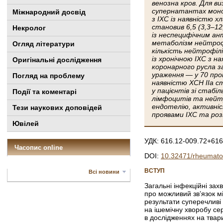
венозна кров. Для в
супернатантах моно
Міжнародний досвід
з ІХС із наявністю хл
становив 6,5 (3,3–12
Некролог
із неспецифічним ан
метаболізм нейтрофі
Огляд літератури
кількість нейтрофіл
із хронічною ІХС з на
Оригінальні дослідження
коронарного русла за
ураження — у 70 про
Погляд на проблему
наявністю ХСН ІІа с
у пацієнтів зі стаб
Події та коментарі
лімфоцитів та нейтро
ендотелію, активніс
Тези наукових доповідей
проявами ІХС та роз
Ювілей
УДК: 616.12-009.72+616
Часопис online
DOI:
10.32471/rheumato
ВСТУП
Всі новини
Загальні інфекційні за
про можливий зв’язок м
результати суперечливі 
на ішемічну хворобу се
в дослідженнях на твар