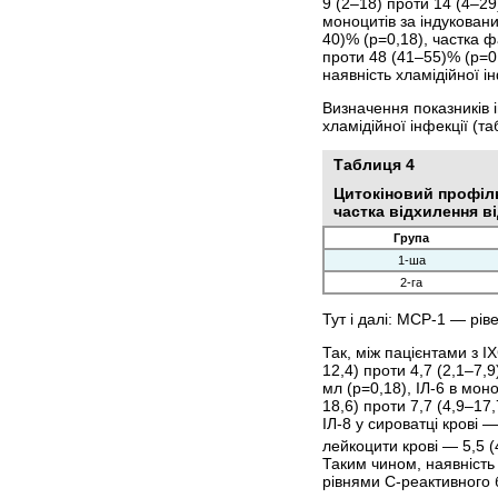
9 (2–18) проти 14 (4–2
моноцитів за індукован
40)% (р=0,18), частка 
проти 48 (41–55)% (р=0,
наявність хламідійної ін
Визначення показників ім
хламідійної інфекції (таб
Таблиця 4
Цитокіновий профіль 
частка відхилення в
Група
1-ша
2-га
Тут і далі: МСР-1 — рів
Так, між пацієнтами з ІХ
12,4) проти 4,7 (2,1–7,
мл (р=0,18), ІЛ-6 в мон
18,6) проти 7,7 (4,9–17
ІЛ-8 у сироватці крові 
лейкоцити крові — 5,5 (4
Таким чином, наявність 
рівнями С-реактивного б