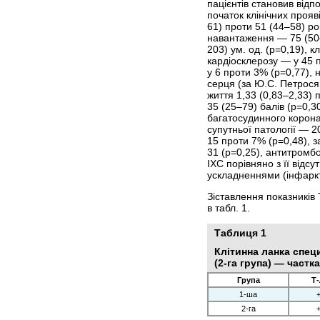
пацієнтів становив відпо
початок клінічних прояв
61) проти 51 (44–58) ро
навантаження — 75 (50–
203) ум. од. (р=0,19), 
кардіосклерозу — у 45 п
у 6 проти 3% (р=0,77),
серця (за Ю.С. Петросян
життя 1,33 (0,83–2,33) 
35 (25–79) балів (р=0,3
багатосудинного корона
супутньої патології — 
15 проти 7% (р=0,48), 
31 (р=0,25), антитромбо
ІХС порівняно з її відс
ускладненнями (інфаркт
Зіставлення показників Т
в табл. 1.
Таблиця 1
Клітинна ланка специ
(2-га група) — частк
Група
Т
1-ша
2-га