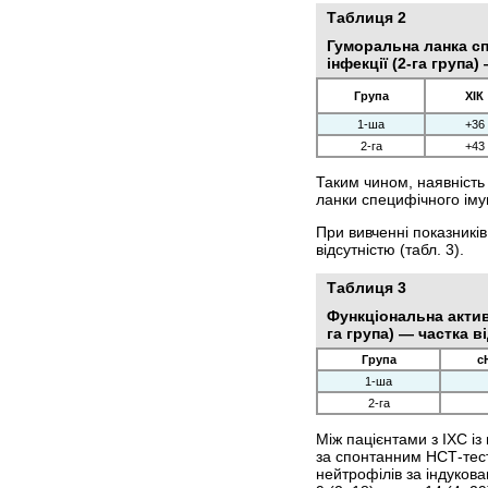
Таблиця 2
Гуморальна ланка спе
інфекції (2-га група
Група
ХІК
1-ша
+36
2-га
+43
Таким чином, наявність 
ланки специфічного імун
При вивченні показників
відсутністю (табл. 3).
Таблиця 3
Функціональна активн
га група) — частка 
Група
с
1-ша
2-га
Між пацієнтами з ІХС із
за спонтанним НСТ-тест
нейтрофілів за індуков