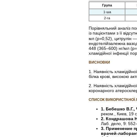
Група
1-ша
2-га
Порівняльний аналіз пок
із пацієнтами з її відсу
мл (р=0,52), цитрулін 
ендотелійзалежна вазод
448 (365–600) нг/мл (р
хламідійної інфекції по
ВИСНОВКИ
1. Наявність хламідійно
білка крові, високою ак
2. Наявність хламідійно
коронарного атеросклер
СПИСОК ВИКОРИСТАНОЇ 
1. Бебешко В.Г.,
реком., Киев, 19 с
2. Кондрашова 
Лаб. дело, 9: 55
3. Применение 
врачей-лабора