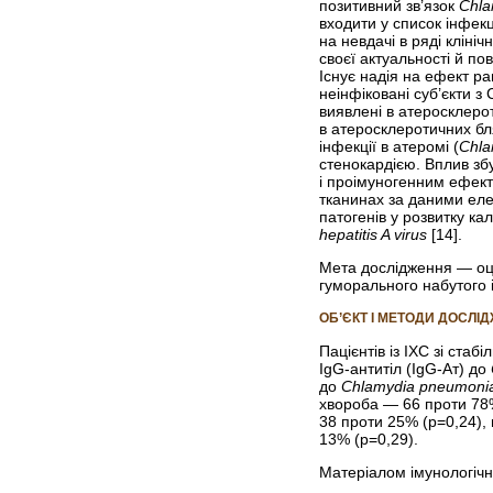
позитивний зв’язок
Chla
входити у список інфекц
на невдачі в ряді клініч
своєї актуальності й по
Існує надія на ефект ра
неінфіковані суб’єкти з
виявлені в атеросклерот
в атеросклеротичних бл
інфекції в атеромі (
Chla
стенокардією. Вплив зб
і проімуногенним ефект
тканинах за даними елек
патогенів у розвитку ка
hepatitis A virus
[14].
Мета дослідження — оцін
гуморального набутого і
ОБ’ЄКТ І МЕТОДИ ДОСЛІ
Пацієнтів із ІХС зі стаб
IgG-антитіл (IgG-Ат) до
до
Chlamydia pneumon
хвороба — 66 проти 78%
38 проти 25% (р=0,24), 
13% (р=0,29).
Матеріалом імунологічн