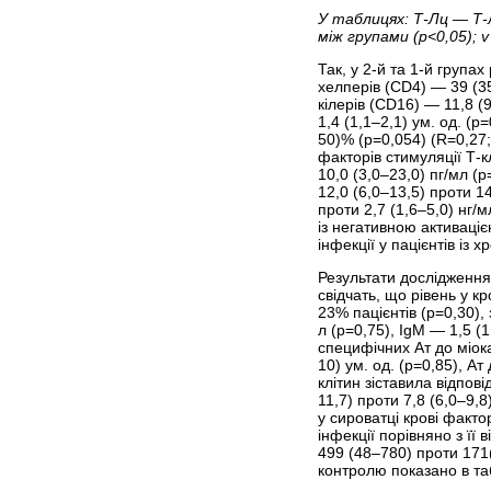
У таблицях: Т-Лц — Т-
між групами (p<0,05); 
Так, у 2-й та 1-й група
хелперів (CD4) — 39 (3
кілерів (CD16) — 11,8 (
1,4 (1,1–2,1) ум. од. (
50)% (р=0,054) (R=0,27;
факторів стимуляції Т-к
10,0 (3,0–23,0) пг/мл (р
12,0 (6,0–13,5) проти 1
проти 2,7 (1,6–5,0) нг/м
із негативною активаціє
інфекції у пацієнтів із
Результати дослідження г
свідчать, що рівень у к
23% пацієнтів (р=0,30), 
л (р=0,75), IgM — 1,5 (1
специфічних Ат до міок
10) ум. од. (р=0,85), А
клітин зіставила відпові
11,7) проти 7,8 (6,0–9,
у сироватці крові факто
інфекції порівняно з її
499 (48–780) проти 171(
контролю показано в таб