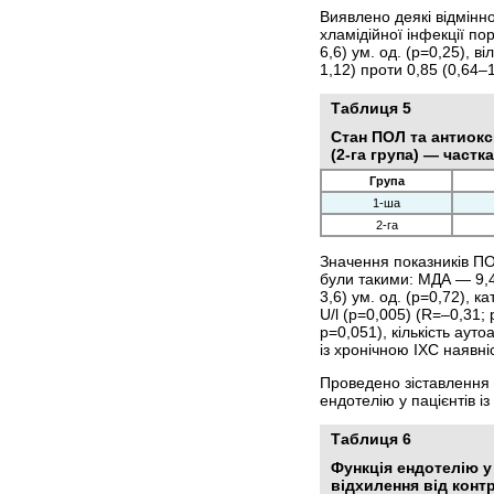
Виявлено деякі відміннос
хламідійної інфекції пор
6,6) ум. од. (р=0,25), в
1,12) проти 0,85 (0,64–1
Таблиця 5
Стан ПОЛ та антиокси
(2-га група) — частк
Група
1-ша
2-га
Значення показників ПОЛ
були такими: МДА — 9,4 
3,6) ум. од. (р=0,72), 
U/l (р=0,005) (R=–0,31;
р=0,051), кількість аут
із хронічною ІХС наявні
Проведено зіставлення 
ендотелію у пацієнтів із
Таблиця 6
Функція ендотелію у 
відхилення від кон