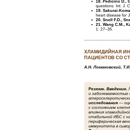
18. Pedicino D., Gi
questions. Int. J. 
19. Sakurai-Komad
heart disease for
20. Snell F.D., Sn
21. Wang C.M., K
1: 27–35.
ХЛАМИДИЙНАЯ ИН
ПАЦИЕНТОВ СО С
А.Н. Ломаковский, Т.И
Резюме.
Введение.
П
и заболеваемостью 
атеросклеротически
исследования
— оце
с состоянием клето
влияния хламидийно
стабильной ИБС с н
периферическая вен
иммунитета в сывор