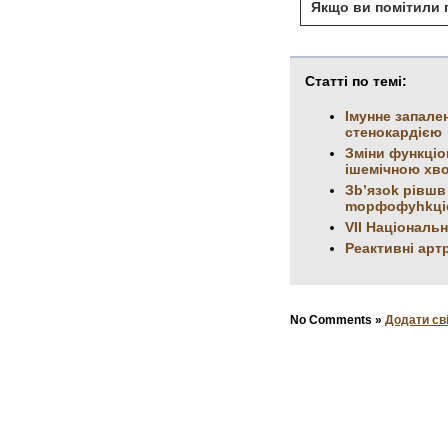
Якщо ви помітили п
Статті по темі:
Імунне запале
стенокардією
Зміни функціо
ішемічною хв
Зb’язok рівшв
mopфoфуhkцio
VII Національ
Реактивні артр
No Comments »
Додати св