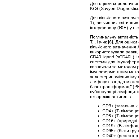
Для оцінки серологічно
IGG (Savyon Diagnostics 
Для кількісного визнач
1), розчинних клітинних
інтерферону (ІФН)-γ в 
Поглинальну активність
Т.І. Івчик [6]. Для оці
кількісного визначення 
використовували реакці
CD40 ligand (sCD40L) і 
системи для імунофермен
визначали за методом ра
імуноферментним методо
холе­стеринвмісних імун
лімфоцитів щодо міоген
бласттрансформації (РБТ
субпопуляції лімфоциті
експресію антигенів:
СDЗ+ (загальна кі
СD4+ (Т-лімфоцит
СD8+ (Т-лімфоцит
CD16+ (природні к
CD19+ (В-лімфоци
CD95+ (білки груп
CD40+ (рецептор 