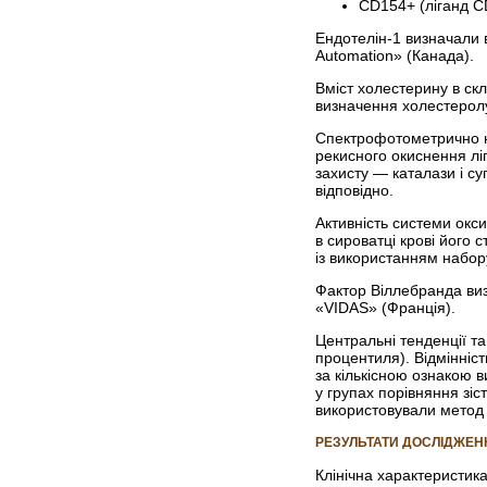
CD154+ (ліганд C
Ендотелін-1 визначали 
Automation» (Канада).
Вміст холестерину в ск
визначення холестеролу 
Спектрофотометрично на
рекисного окиснення ліп
захисту — каталази і с
відповідно.
Активність системи окс
в сироватці крові його с
із використанням набор
Фактор Віллебранда ви
«VIDAS» (Франція).
Центральні тенденції та
процентиля). Відмінніс
за кількісною ознакою в
у групах порівняння зіст
використовували метод р
РЕЗУЛЬТАТИ ДОСЛІДЖЕН
Клінічна характеристика 