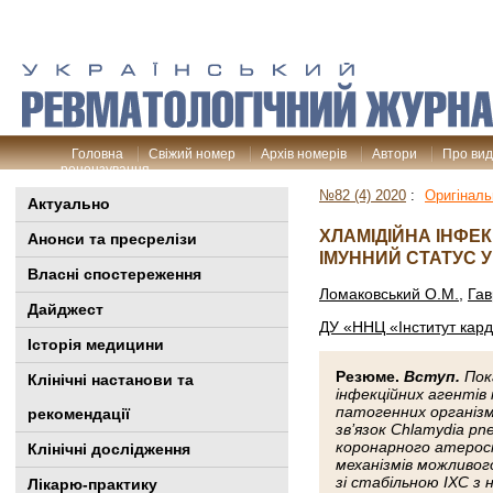
Головна
Свіжий номер
Архів номерів
Автори
Про ви
рецензування
№82 (4) 2020
:
Оригіналь
Актуально
ХЛАМІДІЙНА ІНФЕ
Анонси та пресрелізи
ІМУННИЙ СТАТУС У
Власні спостереження
Ломаковський О.М.
,
Гав
Дайджест
ДУ «ННЦ «Інститут кард
Історія медицини
Резюме.
Вступ
.
Пока
Клінiчні настанови та
інфекційних агентів 
патогенних організ
рекомендації
зв’язок Chlamydia p
коронарного атероск
Клінічні дослідження
механізмів можливого
зі стабільною ІХС з
Лікарю-практику