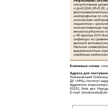
Результаты исслед
отсутствием уровень
л (р=0,024) (R=0,2
фитогемагглютинино
нейтрофилов по спон
количество нейтрофи
пациентов с хронич
количественным пора
многососудистого к
у 45 против 51% бол
инфекции по сравне
высокой активность
Наличие хламидийной
выраженностью коро
сердечная недостат
Ключевые слова:
ста
Адреса для листуванн
Ломаковський Олексан
ДУ «ННЦ «Інститут кард
відділення атеросклеро
03151, Київ, вул. Наро
E-mail: lomakovsky@ukr