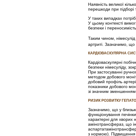
Наявність великої кілько
перешкоди при підборі те
У таких випадках потріб
У цьому контексті вимог
безпеки і переносимість
Таким чином, німесулід
артриті. Зазначимо, що
КАРДІОВАСКУЛЯРНА СИ
Кардіоваскулярні побіч
безпеки німесуліду, зок
При застосуванні ручно
методом добового моніто
добовий профіль артері
показники добового моні
зі значним зменшенням
РИЗИК РОЗВИТКУ ГЕПАТ
Зазначимо, що у близьк
функціонування печінки
характерні для хворих н
амінотрансфераз, що ін
аспартатамінотрансфера
з нормою). Підвищення 