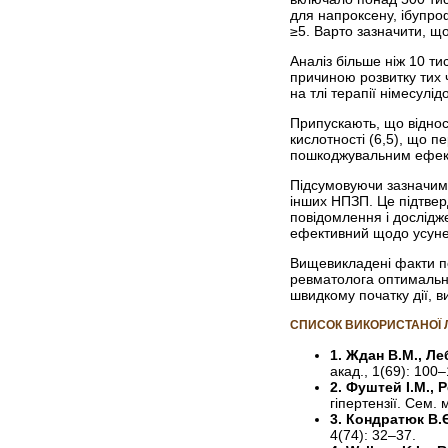
для напроксену, ібупро
≥5. Варто зазначити, що
Аналіз більше ніж 10 ти
причиною розвитку тих ч
на тлі терапії німесу
Припускають, що віднос
кислотності (6,5), що 
пошкоджувальним ефект
Підсумовуючи зазначимо
інших НПЗП. Це підтверд
повідомлення і дослідж
ефективний щодо усунен
Вищевикладені факти пе
ревматолога оптимально
швидкому початку дії, 
СПИСОК ВИКОРИСТАНОЇ 
1. Ждан В.М., Леб
акад., 1(69): 100–
2. Фуштей І.М., 
гіпертензії. Сем. 
3. Кондратюк В.
4(74): 32–37.