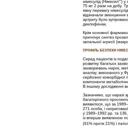
німесулід (Німесил
) у
75 мг 2 рази на добу. Т
явну перевагу німесулі
відзначали зменшення в
артриту було купіровано
диклофенак.
Крім основної фармакол
пригнічує синтез прозап
запальної агресії (макро
ПРОФІЛЬ БЕЗПЕКИ НІМЕСУ
Серед пацієнтів із под
розвитку багатьох захво
захворювань нирок, мет
аналізу, виконаного у Ф
серйозної коморбідної п
компоненти метаболічно
В іншому дослідженні в
Зазначимо, що наразі зр
багаторічного проспект
виявилося, що за 1989–
271 особа, і скоригован
у 1989–1992 рр. та 136,
із вперше виявленою по
(61% проти 21%) і патол