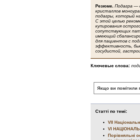
Резюме.
Подагра — 
кристаллов моноура
подагры, который н
С этой целью реком
купирования острог
сопутствующих пато
имеющий сбалансиро
для пациентов с по
эффективность, быс
сосудистой, гастро
Ключевые слова:
под
Якщо ви помітили п
Статті по темі:
VII Національ
VI НАЦІОНАЛ
Порівняльні о