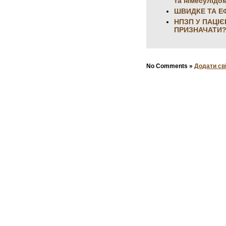
та німесулідо
ШВИДКЕ ТА Е
НПЗП У ПАЦІ
ПРИЗНАЧАТИ
No Comments »
Додати св