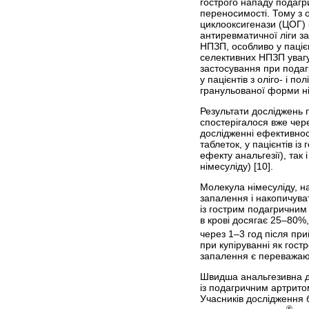
гострого нападу подагр
переносимості. Тому з о
циклооксигенази (ЦОГ) 
антиревматичної ліги з
НПЗП, особливо у паціє
селективних НПЗП увагу
застосування при подаг
у пацієнтів з оліго- і 
гранульованої форми нім
Результати досліджень 
спостерігалося вже чер
дослідженні ефективност
таблеток, у пацієнтів і
ефекту анальгезії), так
німесуліду) [10].
Молекула німесуліду, н
запалення і накопичуват
із гострим подагричним
в крові досягає 25–80%
через 1–3 год після пр
при купіруванні як гост
запалення є переважаюч
Швидша анальгезивна ді
із подагричним артрито
Учасників дослідження б
®