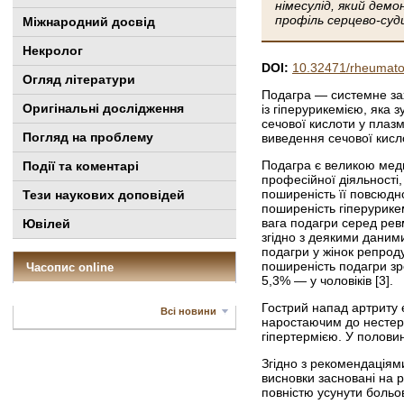
німесулід, який демо
профіль серцево-суд
Міжнародний досвід
Некролог
DOI:
10.32471/rheumato
Огляд літератури
Подагра — системне зах
Оригінальні дослідження
із гіперурикемією, яка
сечової кислоти у плазм
Погляд на проблему
виведення сечової кисл
Подагра є великою меди
Події та коментарі
професійної діяльності
поширеність її повсюдн
Тези наукових доповідей
поширеність гіперурике
вага подагри серед ревм
Ювілей
згідно з деякими даними
подагри у жінок репродук
поширеність подагри зро
Часопис online
5,3% — у чоловіків [3].
Гострий напад артриту 
Всі новини
наростаючим до нестерп
гіпертермією. У полови
Згідно з рекомендаціями
висновки засновані на 
повністю усунути больо