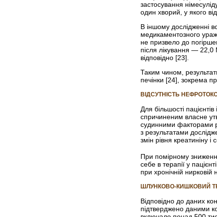
застосування німесуліду
один хворий, у якого в
В іншому дослідженні в
медикаментозного ураже
не призвело до погірше
після лікування — 22,0 
відповідно [23].
Таким чином, результат
печінки [24], зокрема п
ВІДСУТНІСТЬ НЕФРОТОК
Для більшості пацієнті
спричиненим власне утв
судинними факторами р
з результатами дослідж
змін рівня креатиніну і 
При помірному зниженн
себе в терапії у пацієнт
при хронічній нирковій н
ШЛУНКОВО-КИШКОВИЙ Т
Відповідно до даних ко
підтверджено даними ко
включало понад 500 тис