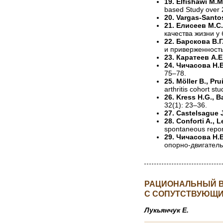
19. Elfishawi M.M.
based Study over 
20. Vargas-Santos
21. Елисеев М.С.
качества жизни у 
22. Барскова В.
и приверженность
23. Каратеев А.Е
24. Чичасова Н.В
75–78.
25. Möller B., Pru
arthritis cohort s
26. Kress H.G., Ba
32(1): 23–36.
27. Castelsague J.
28. Conforti A., L
spontaneous report
29. Чичасова Н.
опорно-двигатель
РАЦИОНАЛЬНЫЙ В
С СОПУТСТВУЮЩИ
Лукьянчук Е.