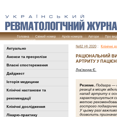
Головна
Свіжий номер
Архів номерів
Автори
Про ви
рецензування
№82 (4) 2020
:
Клінічні 
Актуально
РАЦІОНАЛЬНИЙ ВИ
Анонси та пресрелізи
АРТРИТУ У ПАЦІЄН
Власні спостереження
Лук’янчук Є.
Дайджест
Історія медицини
Резюме.
Подагра — 
реакції в місцях від
Клінiчні настанови та
напад артриту є осн
характеризується си
рекомендації
метою рекомендован
гострого подагричн
Клінічні дослідження
У цьому разі важлив
дозволить призначат
Лікарю-практику