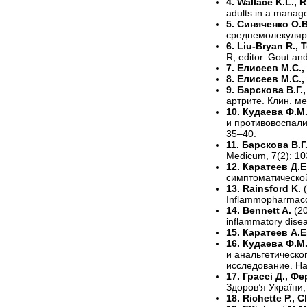
4. Wallace K.L., 
adults in a manag
5. Синяченко О.
среднемолекулярн
6. Liu-Bryan R., 
R, editor. Gout and
7. Елисеев М.С.
8. Елисеев М.С.,
9. Барскова В.Г.
артрите. Клин. ме
10. Кудаева Ф.М.
и противовоспали
35–40.
11. Барскова В.Г
Medicum, 7(2): 1
12. Каратеев Д.Е
симптоматической
13. Rainsford K.
Inflammopharmaco
14. Bennett A.
(2
inflammatory disea
15. Каратеев А.Е
16. Кудаева Ф.М.
и анальгетическо
исследование. Нау
17. Грассі Д., Фе
Здоров’я України, 
18. Richette P., C