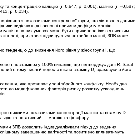
ку та концентрацією кальцію (r=0,647; р=0,001), магнію (r=–0,587;
413; р=0,034).
порівняно з показниками контрольної групи, що зіставне з даними
слідники виділяють дві основні причини дефіциту магнію
 ситуація в наших умовах може бути спричинена їжею з високим
 вагітності, при стресі підвищується потреба в магнії, ЗПВ може
о тенденцію до зниження його рівня у жінок групи I, що
но гіповітаміноз у 100% випадків, що підтверджує дані R. Saraf
инений в тому числі й недостатністю вітаміну D, враховуючи його
селення, яке проживає у зоні збройного конфлікту. Необхідна
нести до модифікованих факторів ризику розвитку ускладнень
ів.
товірно нижчими показниками концентрації магнію та вітаміну D
кальцію та негативний — магнію та фосфору.
томами ЗПВ дозволить індивідуалізувати підхід до ведення
ь успішному завершенню вагітності та позитивно впливатимуть