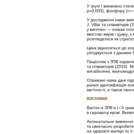
У групі I виявлено стат
р=0,003), фосфору (r=–0
У дослідженні нами вия
J. Villar та співавторі
у вагітних — низьке сп
вмістом жирів і цукру, 
розглядатися як стресог
Цинк відноситься до есе
узгоджується з даними R
Пацієнтки з ЗПВ характ
та співавторів (2016). 
метаболічні, імуномоду
Отримані нами дані під
рання ідентифікація ел
вагітності, а також сво
ВИСНОВКИ
Вагітні із ЗПВ в I і II
в сироватці крові. Вия
Антенатальне вивчення в
та своєчасно розробити 
на здоров’я матері та її