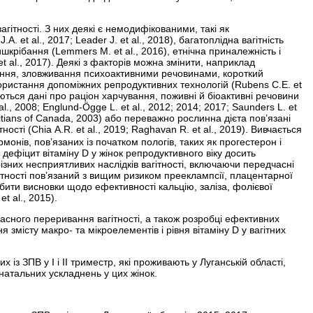
ітності. З них деякі є немодифікованими, такі як
A. et al., 2017; Leader J. et al., 2018), багатоплідна вагітність
вишкрібання (Lemmers M. et al., 2016), етнічна приналежність і
t al., 2017). Деякі з факторів можна змінити, наприклад
уріння, зловживання психоактивними речовинами, короткий
користання допоміжних репродуктивних технологій (Rubens C.E. et
ивчаються дані про раціон харчування, поживні й біоактивні речовини
., 2008; Englund-Ögge L. et al., 2012; 2014; 2017; Saunders L. et
ietitians of Canada, 2003) або переважно рослинна дієта пов’язані
ості (Chia A.R. et al., 2019; Raghavan R. et al., 2019). Вивчається
онів, пов’язаних із початком пологів, таких як прогестерон і
 що дефіцит вітаміну D у жінок репродуктивного віку досить
різних несприятливих наслідків вагітності, включаючи передчасні
вагітності пов’язаний з вищим ризиком прееклампсії, плацентарної
обити висновки щодо ефективності кальцію, заліза, фолієвої
t al., 2015).
часного переривання вагітності, а також розробці ефективних
 змісту макро- та мікроелементів і рівня вітаміну
D у вагітних
них із ЗПВ у I і II триместр, які проживають у Луганській області,
натальних ускладнень у цих жінок.