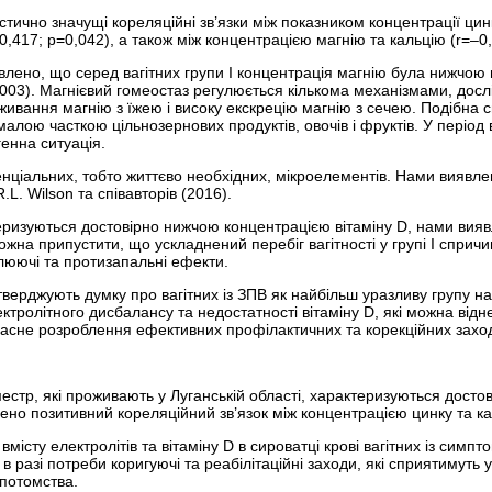
истично значущі кореляційні зв’язки між показником концентрації цин
,417; р=0,042), а також між концентрацією магнію та кальцію (r=–0,
влено, що серед вагітних групи I концентрація магнію була нижчою 
в (2003). Магнієвий гомеостаз регулюється кількома механізмами, до
оживання магнію з їжею і високу екскрецію магнію з сечею. Подібна
з малою часткою цільнозернових продуктів, овочів і фруктів. У період
енна ситуація.
нціальних, тобто життєво необхідних, мікроелементів. Нами виявлен
.L. Wilson та співавторів (2016).
еризуються достовірно нижчою концентрацією вітаміну D, нами виявле
Можна припустити, що ускладнений перебіг вагітності у групі I сприч
люючі та протизапальні ефекти.
тверджують думку про вагітних із ЗПВ як найбільш уразливу групу на
ектролітного дисбалансу та недостатності вітаміну D, які можна від
єчасне розроблення ефективних профілактичних та корекційних заход
 триместр, які проживають у Луганській області, характеризуються дос
влено позитивний кореляційний зв’язок між концентрацією цинку та 
місту електролітів та вітаміну D в сироватці крові вагітних із симп
в разі потреби коригуючі та реабілітаційні заходи, які сприятимут
 потомства.