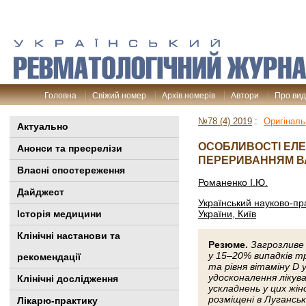
Головна
Свіжий номер
Архів номерів
Автори
Про ви
№78 (4) 2019
:
Оригіналь
Актуально
ОСОБЛИВОСТІ ЕЛЕК
Анонси та пресрелізи
ПЕРЕРИВАННЯМ ВА
Власні спостереження
Романенко І.Ю.
Дайджест
Український науково-пра
Історія медицини
України, Київ
Клінiчні настанови та
Резюме.
Загрозливе
у 15–20% випадків т
рекомендації
та рівня вітаміну D 
удосконалення лікув
Клінічні дослідження
ускладнень у цих жін
розміщені в Луганськ
Лікарю-практику