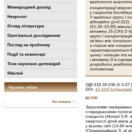
вагітності аналогічн
Міжнародний досвід
концентрації мікрое
у пацієнтів досліджу
Некролог
У вагітних групи I к
відповідно (р=0,022)
Огляд літератури
(51,30–53,95) ммоль/
вітаміну 25 (OH) D бу
Оригінальні дослідження
групи I концентрація
зв’язки між показник
Погляд на проблему
а також між концентр
характеризуються до
Події та коментарі
цинку і кальцію та 
і вітаміну D в сиров
Тези наукових доповідей
розробити реабіліта
потомства.
Ювілей
УДК 618.39-036.3/.4-07:
Часопис online
DOI:
10.32471/rheumato
ВСТУП
Всі новини
Загрозливе переривання
з передчасними полога
плаценти (Ahmed S.R. e
смертності дітей віком д
у всьому світі (14,84 м
(Chawanpaiboon S. et al.