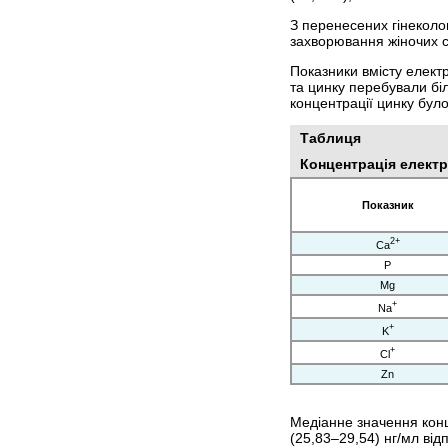
З перенесених гінеколо
захворювання жіночих ст
Показники вмісту електро
та цинку перебували біл
концентрації цинку було
Таблиця
Концентрація електр
Показник
2+
Ca
P
Mg
+
Na
+
K
+
Cl
Zn
Медіанне значення конце
(25,83–29,54) нг/мл відп