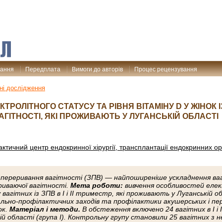
дання
Передплата
Вимоги до авторів
Процес рецензування
ні дослідження
ТРОЛІТНОГО СТАТУСУ ТА РІВНЯ ВІТАМІНУ D У ЖІНОК
ГІТНОСТІ, ЯКІ ПРОЖИВАЮТЬ У ЛУГАНСЬКІЙ ОБЛАСТІ
ктичний центр ендокринної хірургії, трансплантації ендокринних ор
 переривання вагітності (ЗПВ) — найпоширеніше ускладнення ваг
риваючої вагітності.
Мета роботи:
вивчення особливостей еле
у вагітних із ЗПВ в I і II триместр, які проживають у Луганській о
ально-профілактичних заходів та профілактики акушерських і п
ок.
Матеріал і методи.
В обстеження включено 24 вагітних в I і I
ій області (група I). Контрольну групу становили 25 вагітних з