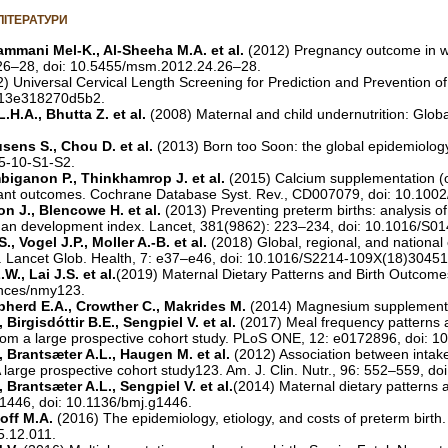
ЛІТЕРАТУРИ
ammani Mel-K., Al-Sheeha M.A. et al.
(2012) Pregnancy outcome in w
26–28, doi: 10.5455/msm.2012.24.26–28.
) Universal Cervical Length Screening for Prediction and Prevention of
13e318270d5b2.
L.H.A., Bhutta Z. et al.
(2008) Maternal and child undernutrition: Glo
sens S., Chou D. et al.
(2013) Born too Soon: the global epidemiology 
5-10-S1-S2.
biganon P., Thinkhamrop J. et al.
(2015) Calcium supplementation (ot
fant outcomes. Cochrane Database Syst. Rev., CD007079, doi: 10.10
n J., Blencowe H. et al.
(2013) Preventing preterm births: analysis of
man development index. Lancet, 381(9862): 223–234, doi: 10.1016/S0
 Vogel J.P., Moller A.-B. et al.
(2018) Global, regional, and national 
s. Lancet Glob. Health, 7: e37–e46, doi: 10.1016/S2214-109X(18)30451
W., Lai J.S. et al.
(2019) Maternal Dietary Patterns and Birth Outcome
ances/nmy123.
pherd E.A., Crowther C., Makrides M.
(2014) Magnesium supplementa
Birgisdóttir B.E., Sengpiel V. et al.
(2017) Meal frequency patterns a
from a large prospective cohort study. PLoS ONE, 12: e0172896, doi: 
 Brantsæter A.L., Haugen M. et al.
(2012) Association between intak
A large prospective cohort study123. Am. J. Clin. Nutr., 96: 552–559, d
Brantsæter A.L., Sengpiel V. et al.
(2014) Maternal dietary patterns 
g1446, doi: 10.1136/bmj.g1446.
noff M.A.
(2016) The epidemiology, etiology, and costs of preterm birth.
5.12.011.