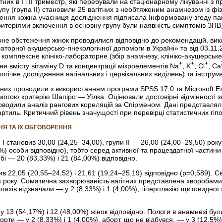
них в I і II триместр, які перебували на стаціонарному лікуванні з 
рупу (група II) становили 25 вагітних з необтяженим анамнезом із фіз
ння кожна учасниця дослідження підписала Інформовану згоду паці
теріями включення в основну групу були наявність симптомів ЗПВ, терм
чне обстеження жінок проводилися відповідно до рекомендацій, вик
торної акушерсько-гінекологічної допомоги в Україні» та від 03.11
 комплексне клініко-­лабораторне (збір анамнезу, клініко-акушерське
+
+
+
я вмісту вітаміну D та концентрації мікроелементів Na
, K
, Cl
, Ca
логічне дослідження вагінальних і цервікальних виділень) та інстр
них проводили з використанням програми SPSS 17.0 та Microsoft Exc
могою критерію Шапіро — Уїлка. Оцінювали достовірні відмінності
оводили аналіз рангових кореляцій за Спірменом. Дані представля
ртиль. Критичний рівень значущості при перевірці статистичних гіп
НЯ ТА ЇХ ОБГОВОРЕННЯ
и I становив 30,00 (24,25–34,00), групи II — 26,00 (24,00–29,50) рок
0%) особи відповідно), тобто серед активної та працездатної части
і — 20 (83,33%) і 21 (84,00%) відповідно.
в 22,05 (20,55–24,52) і 21,61 (19,24–25,19) відповідно (р=0,589). Се
) року. Соматична захворюваність вагітних представлена хворобами д
яхів відзначали — у 2 (8,33%) і 1 (4,00%), гіперплазію щитовидної з
у 13 (54,17%) і 12 (48,00%) жінок відповідно. Пологи в анамнезі були
орти — у 2 (8,33%) і 1 (4,00%), аборт, що не відбувся,
— у 3 (12,5%) 