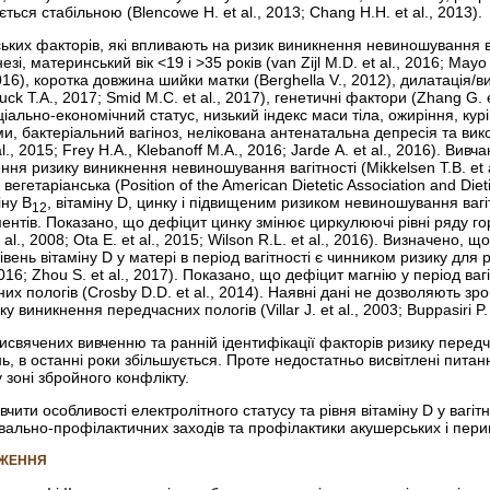
ся стабільною (Blencowe H. et al., 2013; Chang H.H. et al., 2013).
ких факторів, які впливають на ризик виникнення невиношування ваг
, материнський вік <19 і >35 років (van Zijl M.D. et al., 2016; Mayo J.
2016), коротка довжина шийки матки (Berghella V., 2012), дилатація/­
k T.A., 2017; Smid M.C. et al., 2017), генетичні фактори (Zhang G. e
ціально-економічний статус, низький індекс маси тіла, ожиріння, к
ями, бактеріальний вагіноз, нелікована антенатальна депресія та ви
 al., 2015; Frey H.A., Klebanoff M.A., 2016; Jarde A. et al., 2016). В
ння ризику виникнення невиношування вагітності (Mikkelsen T.B. et al
 вегетаріанська (Position of the American Diete­tic Association and D
іну B
, вітаміну D, цинку і підвищеним ризиком невиношування вагітн
12
ентів. Показано, що дефіцит цинку змінює циркулюючі рівні ряду горм
 al., 2008; Ota E. et al., 2015; Wilson R.L. et al., 2016). Визначено,
вень вітаміну D у матері в період вагітності є чинником ризику для 
, 2016; Zhou S. et al., 2017). Показано, що дефіцит магнію у період 
их пологів (Crosby D.D. et al., 2014). Наявні дані не дозволяють зр
 виникнення передчасних пологів (Villar J. et al., 2003; Buppasiri P. e
рисвячених вивченню та ранній ідентифікації факторів ризику перед
, в останні роки збільшується. Проте недостатньо висвітлені питання
у зоні збройного конфлікту.
вчити особливості електролітного статусу та рівня вітаміну
D у вагіт
вально-профілактичних заходів та профілактики акушерських і пери
ДЖЕННЯ