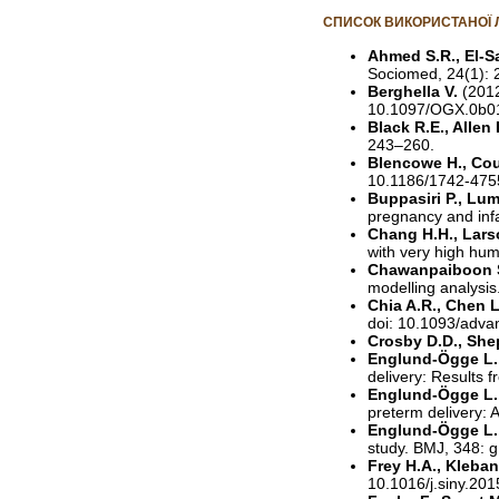
СПИСОК ВИКОРИСТАНОЇ 
Ahmed S.R., El-S
Sociomed, 24(1): 
Berghella V.
(2012
10.1097/OGX.0b0
Black R.E., Allen 
243–260.
Blencowe H., Cou
10.1186/1742-475
Buppasiri P., Lum
pregnancy and in
Chang H.H., Larso
with very high hu
Chawanpaiboon S.,
modelling analysi
Chia A.R., Chen L.
doi: 10.1093/adv
Crosby D.D., She
Englund-Ögge L., 
delivery: Results 
Englund-Ögge L.,
preterm delivery: 
Englund-Ögge L., 
study. BMJ, 348: 
Frey H.A., Kleba
10.1016/j.siny.201