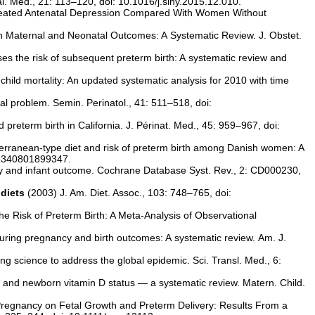
al. Med., 21: 113–120, doi: 10.1016/j.siny.2015.12.010.
eated Antenatal Depression Compared With Women Without
n Maternal and Neonatal Outcomes: A Systematic Review. J. Obstet.
ses the risk of subsequent preterm birth: A systematic review and
child mortality: An updated systematic analysis for 2010 with time
ial problem. Semin. Perinatol., 41: 511–518, doi:
preterm birth in California. J. Périnat. Med., 45: 959–967, doi:
erranean-type diet and risk of preterm birth among Danish women: A
016340801899347.
y and infant outcome. Cochrane Database Syst. Rev., 2: CD000230,
 diets
(2003) J. Am. Diet. Assoc., 103: 748–765, doi:
e Risk of Preterm Birth: A Meta-Analysis of Observational
uring pregnancy and birth outcomes: A systematic review. Am. J.
ng science to address the global epidemic. Sci. Transl. Med., 6:
and newborn vitamin D status — a systematic review. Matern. Child.
 Pregnancy on Fetal Growth and Preterm Delivery: Results From a