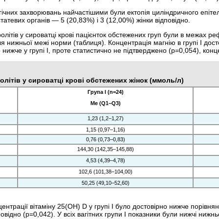
гічних захворювань найчастішими були ектопія циліндричного епітел
атевих органів — 5 (20,83%) і 3 (12,00%) жінки відповідно.
літів у сироватці крові
пацієнток обстежених
груп були в межах ре
я нижньої межі норми (таблиця). Концентрація магнію в групі I досто
 нижче у групі I, проте статистично не підтверджено (р=0,054), конц
олітів у сироватці крові обстежених жінок (ммоль/л)
Група I (n=24)
Ме (Q1–Q3)
1,23 (1,2–1,27)
1,15 (0,97–1,16)
0,76 (0,73–0,83)
144,30 (142,35–145,88)
4,53 (4,39–4,78)
102,6 (101,38–104,00)
50,25 (49,10–52,60)
нтрації вітаміну 25(ОН) D у групі I було достовірно нижче порівнян
овідно (р=0,042). У всіх вагітних групи I показники були нижчі нижнь