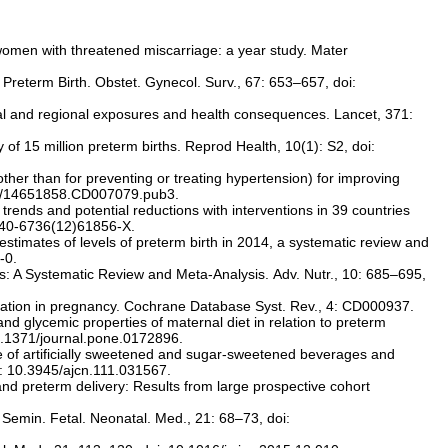
omen with threatened miscarriage: a year study. Mater
 Preterm Birth. Obstet. Gynecol. Surv., 67: 653–657, doi:
bal and regional exposures and health consequences. Lancet, 371:
of 15 million preterm births. Reprod Health, 10(1): S2, doi:
her than for preventing or treating hypertension) for improving
02/14651858.CD007079.pub3.
 trends and potential reductions with interventions in 39 countries
140-6736(12)61856-X.
estimates of levels of preterm birth in 2014, a systematic review and
-0.
s: A Systematic Review and Meta-Analysis. Adv. Nutr., 10: 685–695,
tion in pregnancy. Cochrane Database Syst. Rev., 4: CD000937.
nd glycemic properties of maternal diet in relation to preterm
10.1371/journal.pone.0172896.
e of artificially sweetened and sugar-sweetened beverages and
oi: 10.3945/ajcn.111.031567.
and preterm delivery: Results from large prospective cohort
 Semin. Fetal. Neonatal. Med., 21: 68–73, doi: