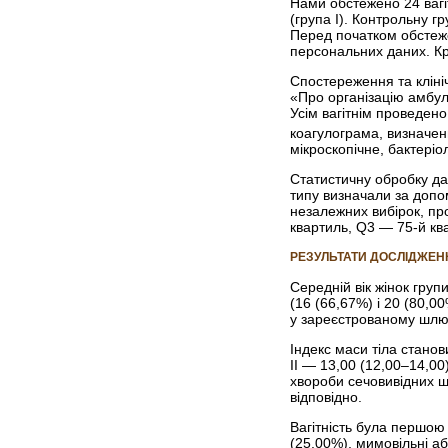
Нами обстежено 24 вагіт
(група I). Контрольну г
Перед початком обстеже
персональних даних. Кри
Спостереження та кліні
«Про організацію амбула
Усім вагітнім проведено
коагулограма, визначенн
мікроскопічне, бактеріо
Статистичну обробку да
типу визначали за допо
незалежних вибірок, пр
квартиль, Q3 — 75-й ква
РЕЗУЛЬТАТИ ДОСЛІДЖЕН
Середній вік жінок груп
(16 (66,67%) і 20 (80,0
у зареєстрованому шлюб
Індекс маси тіла станови
II — 13,00 (12,00–14,00
хвороби сечовивідних шл
відповідно.
Вагітність була першою 
(25,00%), мимовільні аб