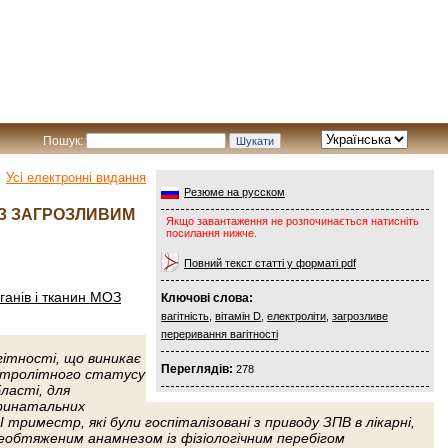
Пошук:
Усі електронні видання
Резюме на русском
 ІЗ ЗАГРОЗЛИВИМ
Якщо завантаження не розпочинається натисніть
посилання нижче.
Повний текст статті у форматі pdf
ганів і тканин МОЗ
Ключові слова:
вагітність
,
вітамін D
,
електроліти
,
загрозливе
переривання вагітності
ітності, що виникає
Переглядів:
278
ктролітного статусу
бласті, для
еринатальних
I триместр, які були госпіталізовані з приводу ЗПВ в лікарні,
 необтяженим анамнезом із фізіологічним перебігом