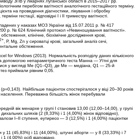
приводу ЗПВ у лікарнях Луганської області в 2015–2017 рр.
іологічним перебігом вагітності аналогічного гестаційного терміну.
єнта на проведення діагностики, лікування і обробку
іни гестації, відповідні I і II триместру вагітності.
ладених у наказах МОЗ України від 15.07.2011 р. № 417
.200 р. № 624 Клінічний протокол «Невиношування вагітності».
 обстеження, клінічне, біохімічне дослідження крові,
2+
, P, Mg, Zn у сироватці крові, загальний аналіз сечі,
ументальне обстеження.
el for Windows (2013). Нормальність розподілу даних кількісного
 за допомогою непараметричного теста Манна — Уїтні для
лися у вигляді Me (Q1–Q3), де Me — медіана, Q1 — 25-й
отез приймали рівним 0,05.
у (р=0,143). Найбільше пацієнток спостерігалося у віці 20–30 років
ни населення. Переважна більшість жінок перебували
редній вік менархе у групі I становив 13,00 (12,00–14,00), у групі
ихальних шляхів (2 (8,33%) і 1 (4,00%) жінок відповідно),
алози I–II ступеня, еутиреоз — 3 (12,5%) і 1 (4,00%) пацієнтки
 у 11 (45,83%) і 11 (44,00%), штучні аборти — у 8 (33,33%) і 7
і 1 (4,00%) осіб відповідно.