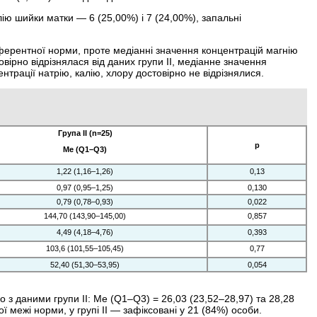
ію шийки матки — 6 (25,00%) і 7 (24,00%), запальні
ферентної норми, проте медіанні значення концентрацій магнію
вірно відрізнялася від даних групи II, медіанне значення
ентрації натрію, калію, хлору достовірно не відрізнялися.
Група II (n=25)
р
Ме (Q1–Q3)
1,22 (1,16–1,26)
0,13
0,97 (0,95–1,25)
0,130
0,79 (0,78–0,93)
0,022
144,70 (143,90–145,00)
0,857
4,49 (4,18–4,76)
0,393
103,6 (101,55–105,45)
0,77
52,40 (51,30–53,95)
0,054
о з даними групи II: Ме (Q1–Q3) = 26,03 (23,52–28,97) та 28,28
ої межі норми, у групі II — зафіксовані у 21 (84%) особи.