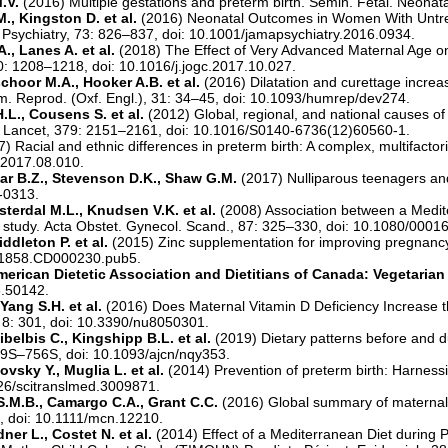
M.V.
(2016) Multiple gestations and preterm birth. Semin. Fetal. Neonat
M., Kingston D. et al.
(2016) Neonatal Outcomes in Women With Untr
Psychiatry, 73: 826–837, doi: 10.1001/jamapsychiatry.2016.0934.
A., Lanes A. et al.
(2018) The Effect of Very Advanced Maternal Age o
0: 1208–1218, doi: 10.1016/j.jogc.2017.10.027.
choor M.A., Hooker A.B. et al.
(2016) Dilatation and curettage increa
m. Reprod. (Oxf. Engl.), 31: 34–45, doi: 10.1093/humrep/dev274.
.L., Cousens S. et al.
(2012) Global, regional, and national causes of 
. Lancet, 379: 2151–2161, doi: 10.1016/S0140-6736(12)60560-1.
) Racial and ethnic differences in preterm birth: A complex, multifactor
.2017.08.010.
ar B.Z., Stevenson D.K., Shaw G.M.
(2017) Nulliparous teenagers and 
-0313.
sterdal M.L., Knudsen V.K. et al.
(2008) Association between a Medit
t study. Acta Obstet. Gynecol. Scand., 87: 325–330, doi: 10.1080/00
iddleton P. et al.
(2015) Zinc supplementation for improving pregnanc
51858.CD000230.pub5.
merican Dietetic Association and Dietitians of Canada: Vegetarian
3.50142.
 Yang S.H. et al.
(2016) Does Maternal Vitamin D Deficiency Increase th
, 8: 301, doi: 10.3390/nu8050301.
belbis C., Kingshipp B.L. et al.
(2019) Dietary patterns before and d
729S–756S, doi: 10.1093/ajcn/nqy353.
vsky Y., Muglia L. et al.
(2014) Prevention of preterm birth: Harnessi
126/scitranslmed.3009871.
S.M.B., Camargo C.A., Grant C.C.
(2016) Global summary of maternal 
, doi: 10.1111/mcn.12210.
ner L., Costet N. et al.
(2014) Effect of a Mediterranean Diet during