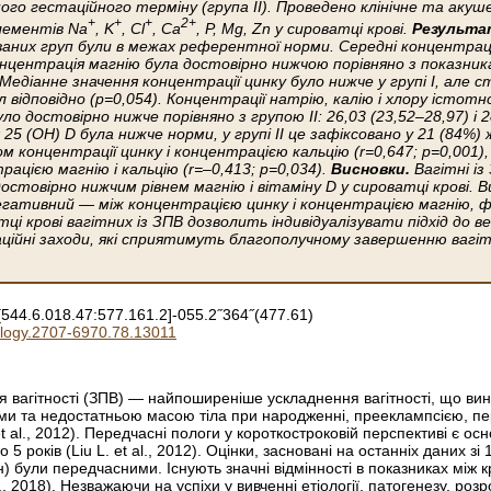
ого гестаційного терміну (група II). Проведено клінічне та акуш
+
+
+
2+
лементів Na
, K
, Cl
, Ca
, P, Mg, Zn у сироватці крові.
Результа
ваних груп були в межах референтної норми. Середні концентрації
онцентрація магнію була достовірно нижчою порівняно з показниками
. Медіанне значення концентрації цинку було нижче у групі I, але 
л відповідно (р=0,054). Концентрації натрію, калію і хлору істотно
ло достовірно нижче порівняно з групою II: 26,03 (23,52–28,97) і 28
 25 (OH) D була нижче норми, у групі II це зафіксовано у 21 (84%)
ом концентрації цинку і концентрацією кальцію (r=0,647; р=0,001),
ацією магнію і кальцію (r=–0,413; р=0,034).
Висновки.
Вагітні із
стовірно нижчим рівнем магнію і вітаміну D у сироватці крові. 
негативний — між концентрацією цинку і концентрацією магнію,
атці крові вагітних із ЗПВ дозволить індивідуалізувати підхід до
ційні заходи, які сприятимуть благополучному завершенню вагіт
[544.6.018.47:577.161.2]-055.2˝364˝(477.61)
logy.2707-6970.78.13011
 вагітності (ЗПВ) — найпоширеніше ускладнення вагітності, що вини
ми та недостатньою масою тіла при народженні, прееклампсією, п
t al., 2012). Передчасні пологи у короткостроковій перспективі є
о 5 років (Liu L. et al., 2012). Оцінки, засновані на останніх даних
лн) були передчасними. Існують значні відмінності в показниках між 
, 2018). Незважаючи на успіхи у вивченні етіології, патогенезу, розр