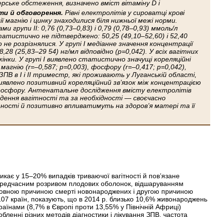
ерське обстеження, визначено вміст вітаміну D і
ти й обговорення.
Рівні електролітів у сироватці крові
 магнію і цинку знаходилися біля нижньої межі норми.
 групи II: 0,76 (0,73–0,83) і 0,79 (0,78–0,93) ммоль/л
статистично не підтверджено: 50,25 (49,10–52,60) і 52,40
 не розрізнялися. У групі I медіанне значення концентрації
,28 (25,83–29 54) нг/мл відповідно (р=0,042). У всіх вагітних
 жінки. У групі I виявлено статистично значущі кореляційні
 магнію (r=–0,587; р=0,003), фосфору (r=–0,417; р=0,042),
 ЗПВ в I і II триместр, які проживають у Луганській області,
Виявлено позитивний кореляційний зв’язок між концентрацією
 фосфору. Антенатальне дослідження вмісту електролітів
 ведення вагітності та за необхідності — своєчасно
ності й позитивно впливатимуть на здоров’я матері та її
кає у 15–20% випадків триваючої вагітності й пов’язане
ередчасним розривом плодових оболонок, відшаруванням
 основною причиною смерті новонароджених і другою причиною
 зі 107 країн, показують, що в 2014 р. близько 10,6% живонароджень
країнами (8,7% в Європі проти 13,55% у Північній Африці)
об­ленні різних методів діагностики і лікування ЗПВ, частота