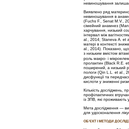
невиношування залишаєть
Виявлено ряд материнсь
невиношування в анамнезі
(Fuchs F., Senat M.V., 
сімейний анамнез (Manuc
харчування, низький со
інтервал між вагітност
al., 2014; Staneva A. et
матері в контексті зниже
al., 2014). Показано, що
з низьким вмістом вітам
роль макро- і мікроелем
пролактин (Black R.E. et
поширений, а низький рі
пологи (Qin L.L. et al.
дисфункції та передчасн
кислоти у зниженні ризику
Кількість досліджень, п
профілактичних втручань
із ЗПВ, які проживають 
Мета дослідження
— ви
для удосконалення ліку
ОБ’ЄКТ І МЕТОДИ ДОСЛІ