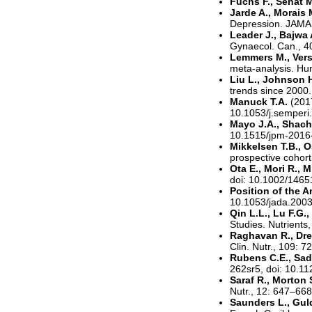
Fuchs F., Senat 
Jarde A., Morais 
Depression. JAMA 
Leader J., Bajwa 
Gynaecol. Can., 4
Lemmers M., Vers
meta-analysis. Hu
Liu L., Johnson H
trends since 2000
Manuck T.A.
(2017
10.1053/j.semperi
Mayo J.A., Shach
10.1515/jpm-2016
Mikkelsen T.B., O
prospective cohor
Ota E., Mori R., M
doi: 10.1002/146
Position of the A
10.1053/jada.200
Qin L.L., Lu F.G.,
Studies. Nutrients
Raghavan R., Drei
Clin. Nutr., 109: 
Rubens C.E., Sado
262sr5, doi: 10.1
Saraf R., Morton 
Nutr., 12: 647–668
Saunders L., Guld