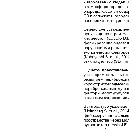
к заболеванию людей (Ba
в атмосфере городов выш
очередь, касается соде
CB в сельских и городс
населения, хотя уровен
Сейчас уже установлено
производства строительны
химической (Cavallo D.
формирование эндотел
нарушениями реологичес
экологических факторо
(Kobayashi S. et al., 
этих пациентов (Stamm T.
С учетом представленн
у экспериментальных ж
развитием перибронхиа
характеристик вдыхаем
перибронхиальному и п
факторы могут усугубл
с высоким загрязнение
В литературе указывае
(Holmberg S. et al., 2
фиброзирующего альвеол
пространстве через м
аутоантител (Lewis J.E.