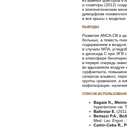
из важных факторов в кл
и соавторы (2012) соз
к эпигенетическим мех
диморфизм пневмопатии
а все крысы с моделью
ВЫВОДЫ
Развитие ANCA-CB в цел
больных, а тяжесть пн
содержанием в воздухе
в случаях МПА, угледо
и диоксида С при ЭГВ 
в атмосфере бензпирен
в первую очередь зави
во вдыхаемом воздухе 
сурфактанта, повышени
склероза альвеол, пер
группы сравнения, а и
инфильтрации, наличие
СПИСОК ИСПОЛЬЗОВАНН
Bagate K., Meiring
hypertensive rat. 
Ballestar E.
(2011
Bertazzi P.A., Bol
Med. Lav. Ergon., 
Cartin-Ceba R., P