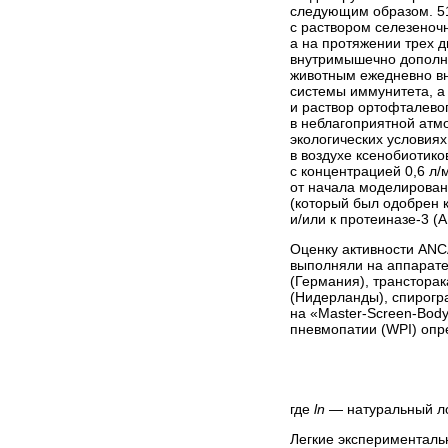
следующим образом. 5
с раствором селезеночн
а на протяжении трех 
внутримышечно дополни
животным ежедневно в
системы иммунитета, а
и раствор ортофталевог
в неблагоприятной атм
экологических условиях
в воздухе ксенобиотико
с концентрацией 0,6 л/
от начала моделирован
(который был одобрен 
и/или к протеиназе-3 
Оценку активности ANCA
выполняли на аппарате
(Германия), трансторак
(Нидерланды), спирогр
на «Master-Screen-Bod
пневмопатии (WPI) опр
где
ln
— натуральный 
Легкие эксперименталь