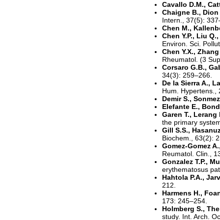
Cavallo D.M., Ca
Chaigne B., Dion J
Intern., 37(5): 33
Chen M., Kallenb
Chen Y.P., Liu Q.,
Environ. Sci. Pollu
Chen Y.X., Zhang 
Rheumatol. (3 Sup
Corsaro G.B., Gabu
34(3): 259–266.
De la Sierra A., 
Hum. Hypertens., 
Demir S., Sonmez
Elefante E., Bond
Garen T., Lerang 
the primary system
Gill S.S., Hasanu
Biochem., 63(2): 
Gomez-Gomez A., 
Reumatol. Clin., 1
Gonzalez T.P., Muc
erythematosus pati
Hahtola P.A., Ja
212.
Harmens H., Foan 
173: 245–254.
Holmberg S., Thel
study. Int. Arch. 