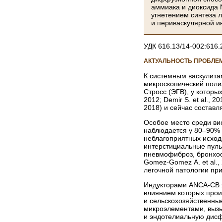
аммиака и диоксида 
угнетением синтеза 
и периваскулярной и
УДК 616.13/14-002:616.
АКТУАЛЬНОСТЬ ПРОБЛЕ
К системным васкулита
микроскопический поли
Стросс (ЭГВ), у котор
2012; Demir S. et al., 
2018) и сейчас составля
Особое место среди висц
наблюдается у 80–90% о
неблагоприятных исходо
интерстициальные пуль
пневмофиброз, бронхооб
Gomez-Gomez A. et al., 2
легочной патологии при
Индукторами ANCA-CB яв
влиянием которых проис
и сельскохозяйственн
микроэлементами, вызыва
и эндотелиальную дисфу