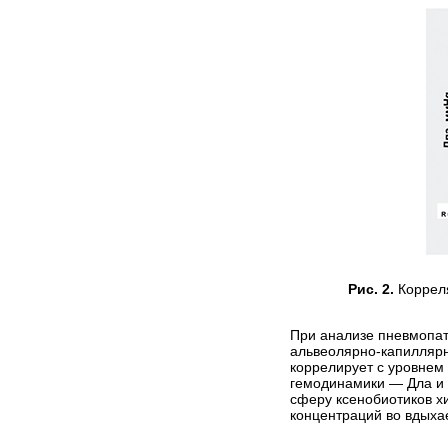
Рис. 2.
Корреля
При анализе пневмопат
альвеолярно-­капилляр
коррелирует с уровнем
гемодинамики — Дла и 
сферу ксенобиотиков х
концентраций во вдыха