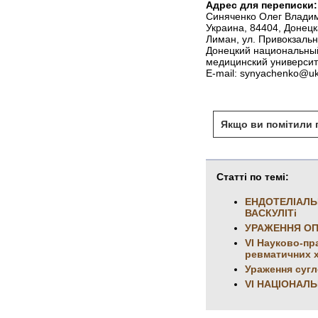
Адрес для переписки:
Синяченко Олег Влади
Украина, 84404, Донецк
Лиман, ул. Привокзальн
Донецкий национальны
медицинский университ
Е-mail: synyachenko@uk
Якщо ви помітили п
Статті по темі:
ЕНДОТЕЛІАЛЬ
ВАСКУЛІТі
УРАЖЕННЯ ОП
VI Науково-пр
ревматичних 
Ураження сугл
VI НАЦІОНАЛ