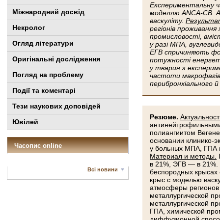
Експериментальну ча
Міжнародний досвід
моделлю ANCA-CB. Ан
васкуліту.
Результа
Некролог
регіонів проживання 
промисловості, вміс
Огляд літератури
у разі МПА, вуглевид
ЕГВ спричиняють фор
Оригінальні дослідження
потужності енергети
у тварин з експери
Погляд на проблему
частоти макрофагів у
перибронхіального й
Події та коментарі
Тези наукових доповідей
Резюме.
Актуальност
Ювілей
антинейтрофильными 
полиангиитом Вегене
основании клинико-э
Часопис online
у больных МПА, ГПА 
Материал и методы.
в 21%, ЭГВ — в 21%.
Всі новини
беспородных крысах 
крыс с моделью васк
атмосферы регионов 
металлургической пр
металлургической пр
ГПА, химической пр
диффузионной способ