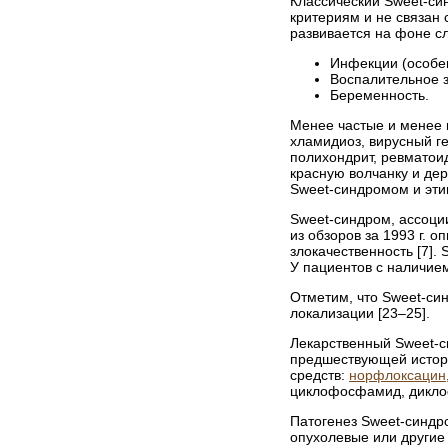
Классический Sweet-си
критериям и не связан
развивается на фоне с
Инфекции (особен
Воспалительное з
Беременность.
Менее частые и менее 
хламидиоз, вирусный 
полихондрит, ревматои
красную волчанку и де
Sweet-синдромом и эти
Sweet-синдром, ассоц
из обзоров за 1993 г. 
злокачественность [7]
У пациентов с наличие
Отметим, что Sweet-си
локализации [23–25].
Лекарственный Sweet-
предшествующей истори
средств:
норфлоксацин
циклофосфамид, диклоф
Патогенез Sweet-синдр
опухолевые или другие