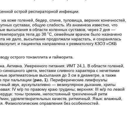
сенной острой респираторной инфекции.
на коже голеней, бедер, спине, туловища, верхних конечностей,
упных суставах, общую слабость. Из анамнеза известно, что
ные высыпания в области коленных суставов, через 2 дня —
 температура тела до 38 ˚С, семейным врачом было назначено
та не дало, высыпания продолжали нарастать, и сохранялась
васкулит, и пациентка направлена к ревматологу КЗОЗ «ОКБ
воду острого тонзиллита и гайморита.
а. Активна. Умеренного питания: ИМТ 24,1. В области голеней,
-­синюшного цвета, местами сливного характера с нечеткими
тные эритематозные высыпания до 3 см в диаметре, а также
е при пальпации (
рис. 1
). Периферические лимфоузлы
чный звук, аускультативно — везикулярное дыхание, хрипы
вая: IV м/р по правому краю грудины; верхняя: IІІ м/р по левой
 Сердце: тоны громкие, непостоянный трехчленный ритм
уд./мин, удовлетворительных качеств, ритмичный. Язык: влажный,
ся. Физиологические оправления без особенностей.