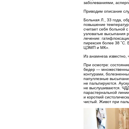
заболеваниями, асперг
Приводим описание слу
Больная Л., 33 года, о
повышение температуры 
считает себя больной с
узловатые высыпания р
лечение: гатифлоксаци
пирексия более 38 ˚С. 
ЦЭМП и МК».
Из анамнеза известно, 
При осмотре: состояние
бедер — множественные
контурами, болезненны
папуллезные высыпания
не пальпируются. Ауск
не выслушиваются. ЧДД 
парастернальной линии;
и короткий систолически
чистый. Живот при пал