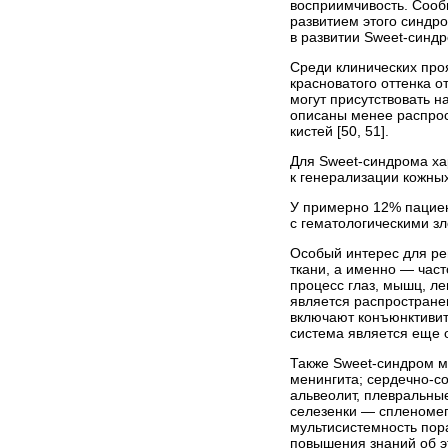
восприимчивость. Сообщ
развитием этого синдр
в развитии Sweet-синд
Среди клинических про
красноватого оттенка 
могут присутствовать 
описаны менее распрос
кистей [50, 51].
Для Sweet-синдрома ха
к генерализации кожных
У примерно 12% пациен
с гематологическими з
Особый интерес для ре
ткани, а именно — част
процесс глаз, мышц, ле
является распростране
включают конъюнктивит,
система является еще 
Также Sweet-синдром м
менингита; сердечно-с
альвеолит, плевральны
селезенки — спленомег
мультисистемность пор
повышения знаний об э