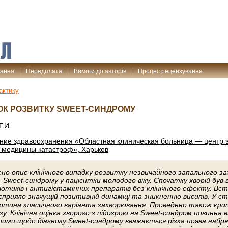
дання
Передплата
Вимоги до авторів
Процес рецензування
актику
ОК РОЗВИТКУ SWEET-СИНДРОМУ
Т.И.
ие здравоохранения «Областная клиническая больница — центр 
 медицины катастроф», Харьков
но опис клінічного випадку розвитку незвичайного запального з
 Sweet-синдрому у пацієнтки молодого віку. Спочатку хворій був
отиків і антигістамінних препаратів без клінічного ефекту. Вс
прияло значущій позитивній динаміці та зникненню висипів. У ст
ртина класичного варіанта захворювання. Проведено також крити
зу. Клінічна оцінка хворого з підозрою на Sweet-синдром повин­н
лими щодо діагнозу Sweet-синдрому вважається різка поява набряк