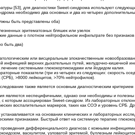
атуры [53], для диагностики Sweet-синдрома используют следующи
индрома необходимо два основных и два из четырех дополнительны
лжны быть представлены оба)
лезненных эритематозных бляшек или узелок
кие данные о плотном нейтрофильном инфильтрате без признаков 
о быть два)
матологическим или висцеральным злокачественным новообразова
й инфекцией верхних дыхательных путей, желудочно-­кишечной ин
а лечение системными глюкокортикоидами или йодидом калия.
аторные показатели (три из четырех из следующих: скорость осе
 (СРБ), >8000 лейкоцитов, >70% нейтрофилов).
сследование также
является основным диагностическим критерием 
я являются неспеци­фичными, однако они необходимы и полезны
, с которым ассоциирован Sweet-синдром. Из лабораторных откло
ских воспалительных маркеров, таких как СОЭ и уровень СРБ. Дру
 устанавливается на основании клинических и лабораторных иссл
ескими признаками. Быстрый ответ на системную терапию глюкоко
т проведения дифференциального диагноза с кожными инфекциями
ркоидозом, васкулитом, узловатой эритемой, буллезным лейкоцит