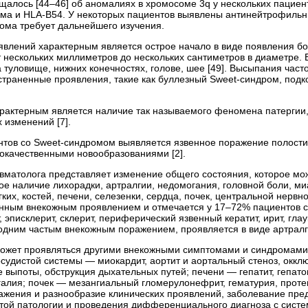
алось [44–46] об аномалиях в хромосоме 3q у нескольких пациент
ома и HLA-B54. У некоторых пациентов выявлены антинейтрофильны
рома требует дальнейшего изучения.
явлений характерным является острое начало в виде появления бо
от нескольких миллиметров до нескольких сантиметров в диаметре.
на туловище, нижних конечностях, голове, шее [49]. Высыпания ча
траненные проявления, такие как буллезный Sweet-синдром, под
рактерным является наличие так называемого феномена патергии, 
 изменений [7].
тов со Sweet-синдромом выявляется язвенное поражение полости 
локачественными новообразованиями [2].
вматолога представляет изменение общего состояния, которое мо
ое наличие лихорадки, артралгии, недомогания, головной боли, м
гких, костей, печени, селезенки, сердца, почек, центральной нерв
нным внекожным проявлением и отмечается у 17–72% пациентов с 
 эписклерит, склерит, периферический язвенный кератит, ирит, глау
одним частым внекожным поражением, проявляется в виде артралги
ожет проявляться другими внекожными симптомами и синдромами 
осудистой системы — миокардит, аортит и аортальный стеноз, ок
е выпоты, обструкция дыхательных путей; печени — гепатит, гепа
алия; почек — мезангиальный гломерулонефрит, гематурия, проте
ажения и разнообразие клинических проявлений, заболевание пре
той патологии и проведения дифференциального диагноза с сист