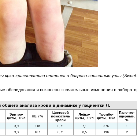
ы ярко-красноватого оттенка и багрово-­синюшные узлы (Sweet-
е обследования и выявлены значительные изменения в лаборатор
 общего анализа крови в динамике у пациентки Л.
Цветовой
Палочко­
Эритро­
Лейко­
Тромбо­
Hb, г/л
показатель
ядерные,
циты, ·10/л
циты, ·10/л
циты, ·10/л
крови
%
3,9
118
0,71
7,1
376
1
3,3
107
0,71
8,5
196
2