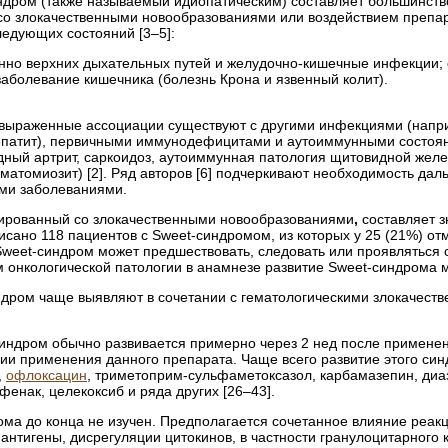
ндром (также называемый идиопатическим) составляет большинство
 со злокачественными новообразованиями или воздействием препар
ледующих состояний [3–5]:
но верхних дыхательных путей и желудочно-кишечные инфекции; об
аболевание кишечника (болезнь Крона и язвенный колит).
выраженные ассоциации существуют с другими инфекциями (напри
гепатит), первичными иммунодефицитами и аутоиммунными состоя
дный артрит, саркоидоз, аутоиммунная патология щитовидной желе
рматомиозит) [2]. Ряд авторов [6] подчеркивают необходимость д
ми заболеваниями.
иированный со злокачественными новообразованиями
,
составляет з
описано 118 пациентов с Sweet-синдромом, из которых у 25 (21%) 
. Sweet-синдром может предшествовать, следовать или проявляться
м онкологической патологии в анамнезе развитие Sweet-синдрома 
ндром чаще выявляют в сочетании с гематологическими злокачест
синдром
обычно развивается примерно через 2 нед после применен
и применения данного препарата. Чаще всего развитие этого с
,
офлоксацин
, триметоприм-сульфаметоксазол, карбамазепин, диа
енак, целекоксиб и ряда других [26–43].
ома до конца не изучен. Предполагается сочетанное влияние реакц
 антигены, дисрегуляции цитокинов, в частности гранулоцитарного