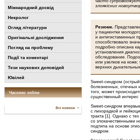
часто супроводжуєтьс
злоякісних новоутво
Міжнародний досвід
Некролог
Резюме.
Представле
Огляд літератури
у пациентки молодог
и антигистаминных п
Оригінальні дослідження
способствовало знач
подробно описана ка
Погляд на проблему
установления диагно
обследование. Подоз
Події та коментарі
или узелков на коже
верхних дыхательных
Тези наукових доповідей
Ювілей
Sweet-синдром (остры
болезненных, отечных 
того, может происходит
Часопис online
существенный интерес 
Sweet-синдром впервые 
Всі новини
с лихорадкой и лейкоц
тракта [1]. Однако с т
со злокачественными н
подтипа на основе эти
синдром.