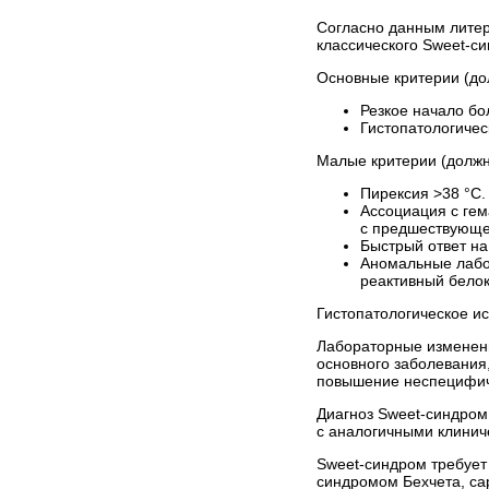
Согласно данным литер
классического Sweet-с
Основные критерии (до
Резкое начало бо
Гистопатологичес
Малые критерии (должн
Пирексия >38 °C.
Ассоциация с ге
с предшествующе
Быстрый ответ н
Аномальные лабор
реактивный белок
Гистопатологическое и
Лабораторные изменени
основного заболевания
повышение неспецифиче
Диагноз Sweet-синдром
с аналогичными клинич
Sweet-синдром требуе
синдромом Бехчета, са