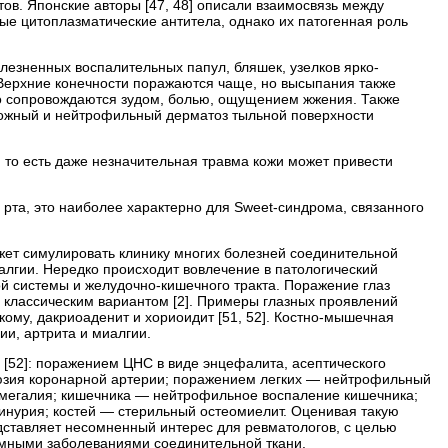
ов. Японские авторы [47, 48] описали взаимосвязь между
е цитоплазматические антитела, однако их патогенная роль
лезненных воспалительных папул, бляшек, узелков ярко-
 Верхние конечности поражаются чаще, но высыпания также
сто сопровождаются зудом, болью, ощущением жжения. Также
кожный и нейтрофильный дерматоз тыльной поверхности
то есть даже незначительная травма кожи может привести
рта, это наиболее характерно для Sweet-синдрома, связанного
жет симулировать клинику многих болезней соединительной
иалгии. Нередко происходит вовлечение в патологический
ной системы и желудочно-кишечного тракта. Поражение глаз
классическим вариантом [2]. Примеры глазных проявлений
кому, дакриоаденит и хориоидит [51, 52]. Костно-­мышечная
и, артрита и миалгии.
[52]: поражением ЦНС в виде энцефалита, асептического
клюзия коронарной артерии; поражением легких — нейтрофильный
томегалия; кишечника — нейтрофильное воспаление кишечника;
инурия; костей — стерильный остеомиелит. Оценивая такую
дставляет несомненный интерес для ревматологов, с целью
емными заболеваниями соединительной ткани.