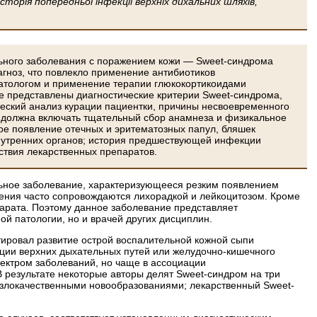
торія попередньої інфекції верхніх дихальних шляхів,
льного заболевания с поражением кожи — Sweet-синдрома
гноз, что повлекло применение антибиотиков
матологом и применение терапии глюкокортикоидами
е представлены диагностические критерии Sweet-синдрома,
ческий анализ курации пациентки, причины несвоевременного
м должна включать тщательный сбор анамнеза и физикальное
ое появление отечных и эритематозных папул, бляшек
внутренних органов; история предшествующей инфекции
ствия лекарственных препаратов.
ьное заболевание, характеризующееся резким появлением
нения часто сопровождаются лихорадкой и лейкоцитозом. Кроме
ппарата. Поэтому данное заболевание представляет
й патологии, но и врачей других дисциплин.
нтировал развитие острой воспалительной кожной сыпи
кции верхних дыхательных путей или желудочно-кишечного
пектром заболеваний, но чаще в ассоциации
 результате некоторые авторы делят Sweet-синдром на три
о злокачественными новообразованиями; лекарственный Sweet-