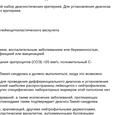
й набор диагностических критериев. Для установления диагноза
х критериев.
лейкоцитокластического васкулита.
нием, воспалительным заболеванием или беременностью,
фекцией или вакцинацией.
дания эритроцитов (СОЭ) >20 мм/ч, положительный С-
Sweet-синдрома и должно выполняться, когда это возможно.
 для проведения дифференциального диагноза и установления
нений наиболее распространены лейкоцитоз с нейтрофилезом,
гих специфических лабораторных маркеров этой патологии нет.
едований, а также исключении заболеваний, протекающих
ртикоидами также подтверждает диагноз Sweet-синдрома.
, крапивницей, другими нейтрофильными дерматозами,
окластическим васкулитом, аутоиммунными буллезными