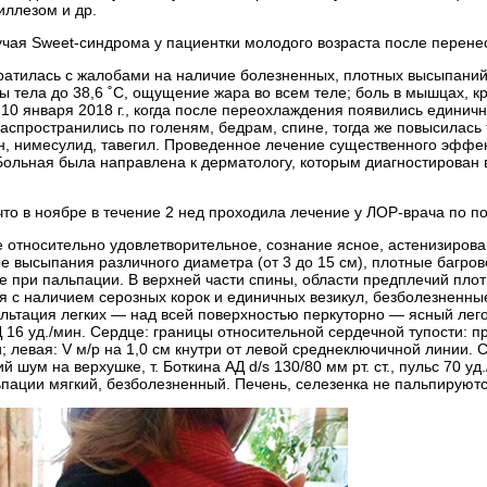
иллезом и др.
чая Sweet-синдрома у пациентки молодого возраста после перене
братилась с жалобами на наличие болезненных, плотных высыпаний 
тела до 38,6 ˚С, ощущение жара во всем теле; боль в мышцах, кр
 10 января 2018 г., когда после переохлаждения появились единич
аспространились по голеням, бедрам, спине, тогда же повысилась
н, нимесулид, тавегил. Проведенное лечение существенного эффек
Больная была направлена к дерматологу, которым диагностирован 
что в ноябре в течение 2 нед проходила лечение у ЛОР-врача по по
 относительно удовлетворительное, сознание ясное, астенизирован
 высыпания различного диаметра (от 3 до 15 см), плотные багрово
е при пальпации. В верхней части спины, области предплечий пло
 с наличием серозных корок и единичных везикул, безболезненны
ультация легких — над всей поверхностью перкуторно — ясный лего
16 уд./мин. Сердце: границы относительной сердечной тупости: пра
 левая: V м/р на 1,0 см кнутри от левой среднеключичной линии.
й шум на верхушке, т. Боткина АД d/s 130/80 мм рт. ст., пульс 70 
ьпации мягкий, безболезненный. Печень, селезенка не пальпируют