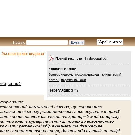
Пошук:
Усі електронні видання
Повний текст статті у форматі pdf
Ключові слова:
Sweet-синдром
,
глюкокортикоиды
,
клинический
случай
,
поражение кожи
экстренной
Переглядів:
3749
ахворювання
 встановлений помилковий діагноз, що спричинило
тановлення діагнозу ревматологом і застосування терапії
атті представлені діагностичні критерії Sweet-синдрому,
чний аналіз курації пацієнтки, причини несвоєчасного
а включати ретельний збір анамнезу та фізикальне
лих і еритематозних папул, бляшок або вузликів на шкірі;