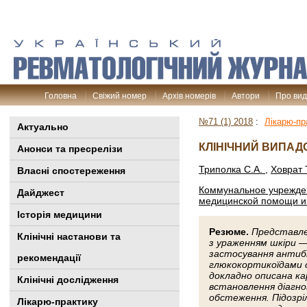
Головна
Свіжий номер
Архів номерів
Автори
Про ви
№71 (1) 2018
:
Лікарю-пр
Актуально
КЛІНІЧНИЙ ВИПАД
Анонси та пресрелізи
Триполка С.А.
,
Ховрат 
Власні спостереження
Коммунальное учрежден
Дайджест
медицинской помощи и
Історія медицини
Резюме.
Представле
Клінiчні настанови та
з ураженням шкіри —
застосування антибі
рекомендації
глюкокортикоїдами с
докладно описана ка
Клінічні дослідження
встановлення діагно
обстеження. Підозрі
Лікарю-практику