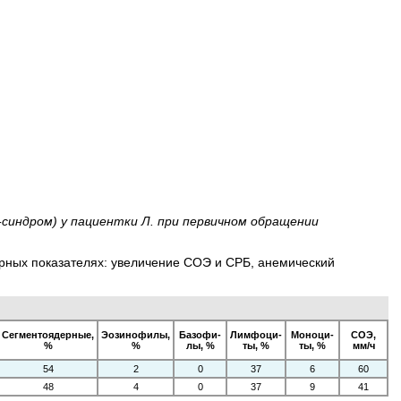
синдром) у пациентки Л. при первичном обращении
ных показателях: увеличение СОЭ и СРБ, анемический
Сегментоядерные,
Эозинофилы,
Базофи­
Лимфоци­
Моноци­
СОЭ,
%
%
лы, %
ты, %
ты, %
мм/ч
54
2
0
37
6
60
48
4
0
37
9
41