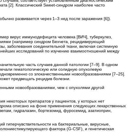
 случаев, соответствует установленным диагностическим
ата [2]. Классический Sweet-синдром наиболее часто
ычно развивается через 1–3 нед после заражения [6]).
мер вирус иммунодефицита человека [ВИЧ], туберкулез,
ниями (например синдром Бехчета, рецидивирующий
зы, заболевания соединительной ткани, включая системную
альнейших исследований по изучению взаимоотношений между
начительную часть случаев данной патологии [7–9]. В одном
отмечали гематологическую или солидную опухолевую
 одновременно со злокачественными новообразованиями [7–25].
может предвещать рецидив болезни.
венными новообразованиями, чем с опухолями другой
ия некоторых препаратов у пациентов, у которых нет
индрома описано на фоне применения следующих лекарственных
зепам, гидралазин, бортезомид, фуросемид, азатиоприн,
ий гиперчувствительности на бактериальные, вирусные,
 колониестимулирующего фактора (G-CSF), и генетическая