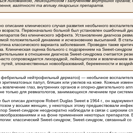
я лихоманкою, лейкоцитозом і залученням внутрішніх органів; іс
рення, вагітності та впливу лікарських препаратів.
но описание клинического случая развития необычного воспалите
о возраста. Первоначально больной был установлен ошибочный диа
репаратов без клинического эффекта. Установление диагноза рев
имой положительной динамике и исчезновению высыпаний. В стать
ртина классического варианта заболевания. Проведен также крити
за. Клиническая оценка больного с подозрением на Sweet-синдро
рительными в отношении диагноза Sweet-синдрома считается резк
; часто сопровождается лихорадкой, лейкоцитозом и вовлечением 
 путей, злокачественных новообразований, беременности и воздей
й фебрильный нейтрофильный дерматоз) — необычное воспалител
и эритематозных папул, бляшек или узелков на коже. Кожные изме
ь вовлечение глаз, внутренних органов и опорно-двигательного а
не только для ревматологов, занимающихся лечением при сис­темно
был описан докто­ром Robert Duglas Sweet в 1964 г., он задокуме
итозом у восьми женщин, у некоторых этому предшествовали инфе
ех пор Sweet-синдром неоднократно наблюдали в связи с широким с
овообразованиями и на фоне применения некоторых препаратов. В
ологии: классический Sweet-синдром; Sweet-синдром, связанный с