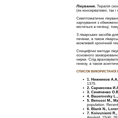
Лікування.
Терапія ско
(як консервативні, так і
Симптоматичне лікуванн
харчування з обмеженням
міститься в печінці, то
З лікарських засобів дл
печінки, а також лікарс
можливий хронічний гем
Специфічні методи ліку
основного захворювання
нирки. Слід враховуват
генезу, а також асептич
СПИСОК ВИКОРИСТАНОЇ 
1. Нижников А.А.
1375.
2. Сарнисова И.
3. Синяченко О.В
4. Bauerovsky L.
5. Benucci M., Ma
population. Recent
6. Blank N., Lore
7. Koivuniemi R.,
Amyloid, 15(4): 2