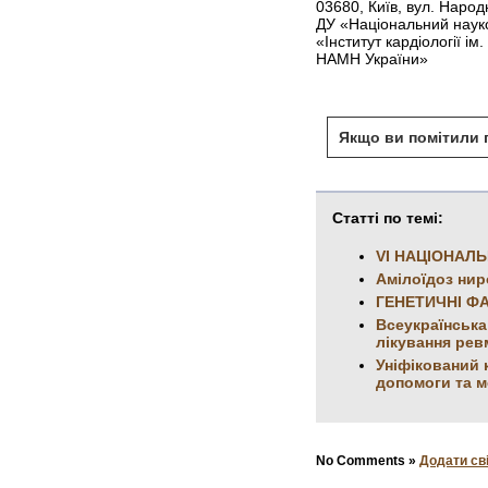
03680, Київ, вул. Наро
ДУ «Національний наук
«Інститут кардіології ім
НАМН України»
Якщо ви помітили п
Статті по темі:
VI НАЦІОНАЛ
Амілоїдоз нир
ГЕНЕТИЧНІ Ф
Всеукраїнська
лікування рев
Уніфікований 
допомоги та м
No Comments »
Додати св