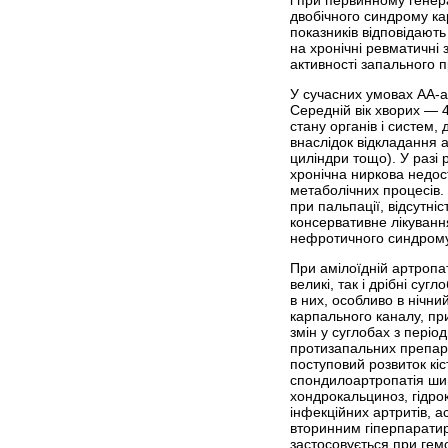
двобічного синдрому ка
показників відповідают
на хронічні ревматичні
активності запального 
У сучасних умовах АА-а
Середній вік хворих — 4
стану органів і систем
внаслідок відкладання а
циліндри тощо). У разі
хронічна ниркова недос
метаболічних процесів. 
при пальпації, відсутн
консервативне лікуван
нефротичного синдрому.
При амілоїдній артропат
великі, так і дрібні су
в них, особ­ливо в ніч
карпального каналу, при
змін у суглобах з пері
протизапальних препара
поступовий розвиток кіс
спондилоартропатія ший
хондрокальциноз, гідро
інфекційних артритів, а
вторинним гіперпаратир
застосовується при гемо