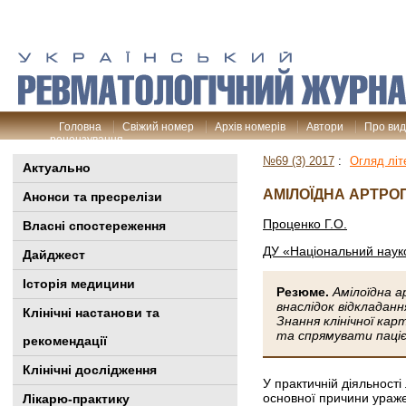
Головна
Свіжий номер
Архів номерів
Автори
Про ви
рецензування
№69 (3) 2017
:
Огляд літ
Актуально
АМІЛОЇДНА АРТРОП
Анонси та пресрелізи
Проценко Г.О.
Власні спостереження
ДУ «Національний науко
Дайджест
Історія медицини
Резюме.
Амілоїдна а
внаслідок відкладанн
Клінiчні настанови та
Знання клінічної ка
та спрямувати пацієн
рекомендації
Клінічні дослідження
У практичній діяльност
основ­ної причини ураж
Лікарю-практику