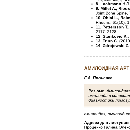
8. Lachmann H.J.
9. Millet A., Riou
Joint Bone Spine,
10. Obici L., Raim
Rheum., 61(10): 
11. Pettersson T.
2117–2128.
12. Stankovic K.
13. Trinn C.
(2010
14. Zdrojewski Z
АМИЛОИДНАЯ АРТ
Г.А. Проценко
Резюме.
Амилоидная
амилоида в синовиал
диагностики помогу
амилоидоз, амилоидна
Адреса для листуванн
Проценко Галина Олекс