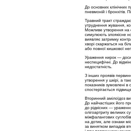
До основних клінічних 
пневмоній і бронхітів. 
Травний тракт страждає
утруднення жування, ко
Можливе утворення на сл
симулюють злоякісне но
виявляє затримку контра
хворі скаржаться на біл
або пов­ної кишкової не
Ураження нирок — досить
неспецифічні. До відмін
недостатність.
З інших проявів первин
утворення у шкірі, а т
показників зумовлені в
спостерігається підвищ
Вторинний амілоїдоз ви
До найчастіших його пр
до рідкісних — ураження
олігоартриту великих с
міжфалангових суглобів 
на дотик, але ознаки мі
за винятком випадків вт
і при первинному генер