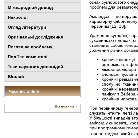
ознак суглобового синд
проблем для ревматолог
Міжнародний досвід
Амілоїдоз — це порушенн
Некролог
характерну фібрилярну 
червоним [12, 13].
Огляд літератури
Ураження суглобів, спри
Оригінальні дослідження
сухожилках) і кістках, 
становить собою генерал
Погляд на проблему
ураження різних органі
Події та коментарі
хронічні інфекції
остеомієліт, інфе
Тези наукових доповідей
лімфопроліферати
злоякісні пухлини
Ювілей
хронічні ревмати
сполучної тканини
хронічні неревма
Часопис online
панікуліт Вебера 
хронічна ниркова 
Всі новини
При первинному генерал
служать інтактні легкі 
У більшості випадків в
амілоїд у сироватці кро
при програмному гемодіа
глікопептидом, який вхо