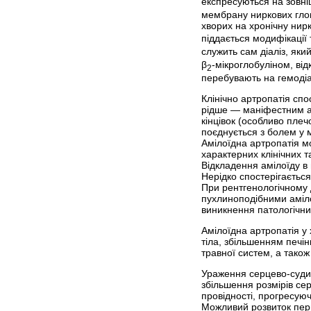
експресуються на зовніш
мембрану ниркових глом
хворих на хронічну нирк
піддається модифікації
служить сам діаліз, яки
β
-мікроглобуліном, від
2
перебувають на гемодіал
Клінічно артропатія сп
рідше — маніфестним ар
кінцівок (особливо пле
поєднується з болем у м
Амілоїдна артропатія м
характерних клінічних 
Відкладення амілоїду в 
Нерідко спостерігаєтьс
При рентгенологічному д
пухлиноподібними аміло
виникнення патологічних
Амілоїдна артропатія у
тіла, збільшенням печін
травної систем, а також
Ураження серцево-суди
збільшення розмірів сер
провідності, прогресуюч
Можливий розвиток пери