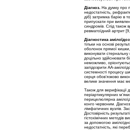
Діагноз.
На думку про п
недостатність, рефракте
діб) затримка барію в т
припускати при виявлен
синдромів. Слід також в
ревматоїдний артрит [9,
Діагностика амілоїдоз
тільки на основі резуль
оболонок прямої кишки,
виконувати стернальну п
доцільно здійснювати б
неможливо, орієнтуютьс
запідозрити АА-амілоїдо
системності процесу ши
серця обов’язково вико
велике значення має ме
Також для верифікації д
періартикулярних м’яки
перицелюлярна амілоїдн
конго червоним. Діагноз
лімфатичних вузлів. Зас
Достовірність результат
гістохімічних методів в
за допомогою амілоїдно
недостатність, які пере