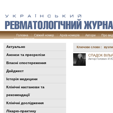
Головна
Свіжий номер
Архів номерів
Автори
Про ви
рецензування
Актуально
Ключове слово : вузли
Анонси та пресрелізи
СПАДОК ВІЛЬ
Автор:Головач И.Ю.
Власні спостереження
Дайджест
Історія медицини
Клінiчні настанови та
рекомендації
Клінічні дослідження
Лікарю-практику