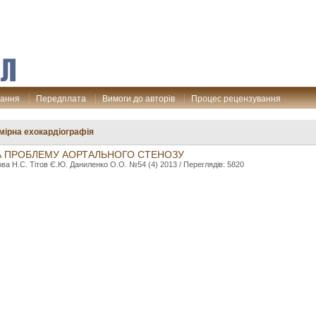
дання
Передплата
Вимоги до авторів
Процес рецензування
мірна ехокардіографія
А ПРОБЛЕМУ АОРТАЛЬНОГО СТЕНОЗУ
ва Н.С. Тітов Є.Ю. Даниленко О.О. №54 (4) 2013 / Переглядів: 5820