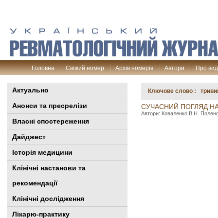
Головна
Свіжий номер
Архів номерів
Автори
Про ви
Актуально
Ключове слово : триви
Анонси та пресрелізи
СУЧАСНИЙ ПОГЛЯД Н
Автори: Коваленко В.Н. Полено
Власні спостереження
Дайджест
Історія медицини
Клінiчні настанови та
рекомендації
Клінічні дослідження
Лікарю-практику