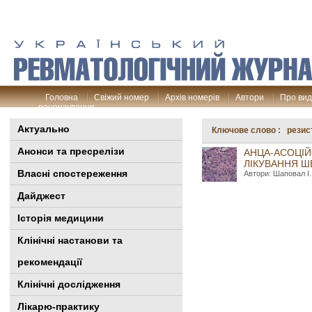
Головна
Свіжий номер
Архів номерів
Автори
Про ви
рецензування
Актуально
Ключове слово : резист
Анонси та пресрелізи
АНЦА-АСОЦІЙ
ЛІКУВАННЯ Ш
Власні спостереження
Автори: Шаповал І.І
Дайджест
Історія медицини
Клінiчні настанови та
рекомендації
Клінічні дослідження
Лікарю-практику