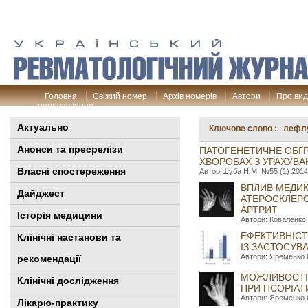
Головна
Свіжий номер
Архів номерів
Автори
Про ви
рецензування
Актуально
Ключове слово : лефл
Анонси та пресрелізи
ПАТОГЕНЕТИЧНЕ ОБҐР
ХВОРОБАХ З УРАХУВА
Власні спостереження
Автор:Шуба Н.М. №55 (1) 2014 
ВПЛИВ МЕДИК
Дайджест
АТЕРОСКЛЕРО
АРТРИТ
Історія медицини
Автори: Коваленко 
ЕФЕКТИВНІСТ
Клінiчні настанови та
ІЗ ЗАСТОСУВ
Автори: Яременко О
рекомендації
МОЖЛИВОСТІ 
Клінічні дослідження
ПРИ ПСОРІАТ
Автори: Яременко О
Лікарю-практику