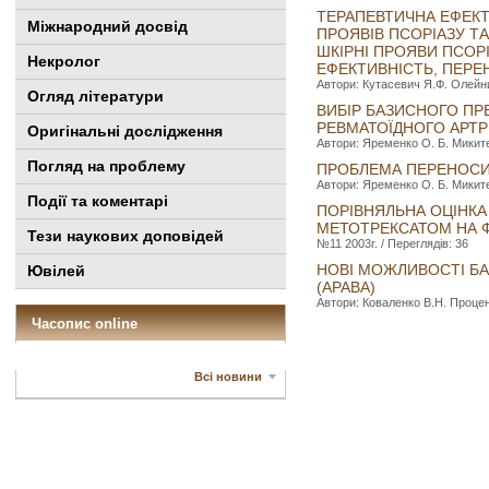
ТЕРАПЕВТИЧНА ЕФЕКТ
Міжнародний досвід
ПРОЯВІВ ПСОРІАЗУ Т
ШКІРНІ ПРОЯВИ ПСОРІ
Некролог
ЕФЕКТИВНІСТЬ, ПЕРЕ
Автори: Кутасевич Я.Ф. Олейник
Огляд літератури
ВИБІР БАЗИСНОГО ПРЕ
РЕВМАТОЇДНОГО АРТ
Оригінальні дослідження
Автори: Яременко О. Б. Микитен
Погляд на проблему
ПРОБЛЕМА ПЕРЕНОСИМ
Автори: Яременко О. Б. Микитен
Події та коментарі
ПОРІВНЯЛЬНА ОЦІНКА
МЕТОТРЕКСАТОМ НА Ф
Тези наукових доповідей
№11 2003г. / Переглядів: 36
НОВІ МОЖЛИВОСТІ БА
Ювілей
(АРАВА)
Автори: Коваленко В.Н. Проценк
Часопис online
Всі новини