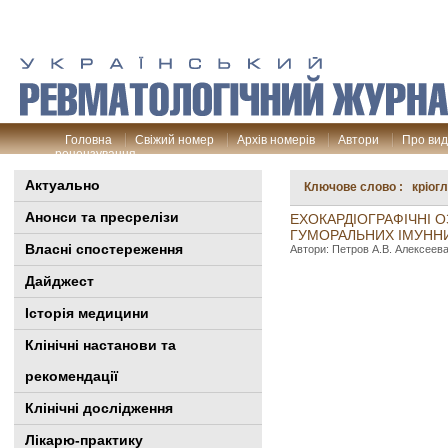
Головна
Свіжий номер
Архів номерів
Автори
Про ви
рецензування
Актуально
Ключове слово : кріог
Анонси та пресрелізи
ЕХОКАРДІОГРАФІЧНІ 
ГУМОРАЛЬНИХ ІМУННИ
Власні спостереження
Автори: Петров A.B. Алексеева 
Дайджест
Історія медицини
Клінiчні настанови та
рекомендації
Клінічні дослідження
Лікарю-практику