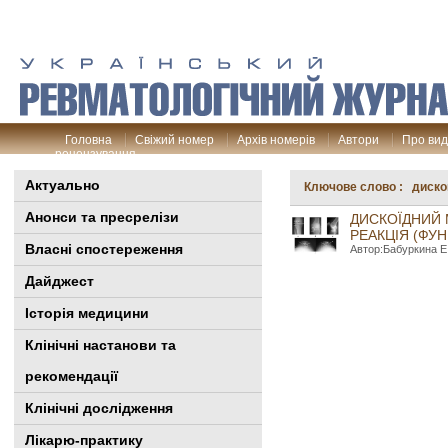
Головна
Свіжий номер
Архів номерів
Автори
Про ви
рецензування
Актуально
Ключове слово : диск
Анонси та пресрелізи
ДИСКОЇДНИЙ 
РЕАКЦІЯ (ФУН
Власні спостереження
Автор:Бабуркина Е.
Дайджест
Історія медицини
Клінiчні настанови та
рекомендації
Клінічні дослідження
Лікарю-практику