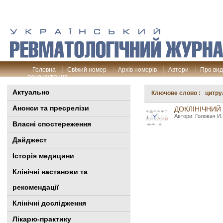
Головна
Свіжий номер
Архів номерів
Автори
Про ви
рецензування
Актуально
Ключове слово : цитр
Анонси та пресрелізи
ДОКЛІНІЧНИЙ
Автори: Головач И.
Власні спостереження
Дайджест
Історія медицини
Клінiчні настанови та
рекомендації
Клінічні дослідження
Лікарю-практику