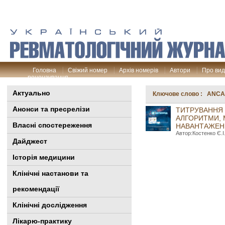
Головна
Свіжий номер
Архів номерів
Автори
Про ви
рецензування
Актуально
Ключове слово : ANCA-
Анонси та пресрелізи
ТИТРУВАННЯ 
АЛГОРИТМИ, 
Власні спостереження
НАВАНТАЖЕН
Автор:Костенко Є.І
Дайджест
Історія медицини
Клінiчні настанови та
рекомендації
Клінічні дослідження
Лікарю-практику