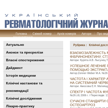
Головна
Свіжий номер
Архів номерів
Автори
Про ви
рецензування
Актуально
Рубрика : Клінічні дос
Анонси та пресрелізи
ВЗАЄМОЗАЛЕЖНІСТЬ М
ФІБРИНОНЕКТИНУ, СТ
Власні спостереження
Автори: Курята A.B. Лысунец Т.
УСПЕШНОЕ ЛЕЧЕНИЕ 
Дайджест
ПОМОЩЬЮ ЭКСТРАКТА 
Автор:Zenner-Weber M.A. №26 (4
Історія медицини
ЧАСТОТА І ХАРАКТЕР
НА СИСТЕМНИЙ ЧЕРВ
Клінiчні настанови та
Автори: Амосова Е.Н. Матиящук 
рекомендації
СПЕКТР І ЧАСТОТА Ф
№26 (4) 2006 г. / Переглядів: 1
Клінічні дослідження
СУЧАСНІ СТАНДАРТИ 
ОСТЕОАРТРОЗ
Лікарю-практику