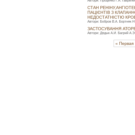
Автори: Проценко Г.А. Гаврилен
СТАН РЕНІНУ,АНГІОТ
ПАЦІЄНТІВ З КЛАПАН
НЕДОСТАТНІСТЮ КРО
Автори: Бобров В.А. Бортняк Н.
ЗАСТОСУВАННЯ АТОРВ
Автори: Дядык А.И. Багрий A.Э.
« Первая