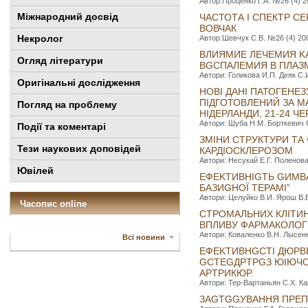
Автор:Проценко Г.А. №26 (4) 20
Міжнародний досвід
ЧАСТОТА І СПЕКТР С
ВОВЧАК
Некролог
Автор:Шевчук С.В. №26 (4) 2006
BЛИЯMИE ЛEЧEMИЯ K
Огляд літератури
BGCПAЛEMИЯ B ПЛAЗ
Автори: Голикова И.П. Деяк С.И
Оригінальні дослідження
НОВІ ДАНІ ПАТОГЕНЕ
ПІДГОТОВЛЕНИЙ ЗА М
Погляд на проблему
НІДЕРЛАНДИ, 21-24 ЧЕР
Автори: Шуба Н.М. Борткевич О
Події та коментарі
ЗМІНИ СТРУКТУРИ ТА
Тези наукових доповідей
КАРДІОСКЛЕРОЗОМ
Автори: Несукай Е.Г. Поленова 
Ювілей
EФEKTИBHIGTЬ GИMBA
БAЗИGHОЇ TEPAMI”
Автори: Целуйко В.И. Ярош В.В.
Часопис online
СТРОМАЛЬНИХ КЛІТИН
ВПЛИВУ ФАРМАКОЛОГІ
Автори: Коваленко В.Н. Лысенко
Всі новини
EФEKTИBHGCTI ДЮPBE
GCTEGДPTPGЗ ЮІЮЧОВ
APТPИКЮP.
Автори: Тер-Вартаньян С.Х. Кар
ЗAGTGGУBAHHЯ ПPEПA