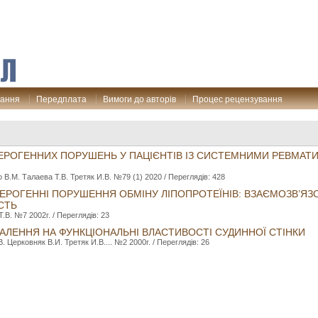
дання
Передплата
Вимоги до авторів
Процес рецензування
ЕРОГЕННИХ ПОРУШЕНЬ У ПАЦІЄНТІВ ІЗ СИСТЕМНИМИ РЕВМАТ
 В.М. Талаева Т.В. Третяк И.В. №79 (1) 2020 / Переглядів: 428
ЕРОГЕННІ ПОРУШЕННЯ ОБМІНУ ЛІПОПРОТЕЇНІВ: ВЗАЄМОЗВ’ЯЗ
СТЬ
.В. №7 2002г. / Переглядів: 23
АЛЕННЯ НА ФУНКЦІОНАЛЬНІ ВЛАСТИВОСТІ СУДИННОЇ СТІНКИ
. Церковняк В.И. Третяк И.В.... №2 2000г. / Переглядів: 26