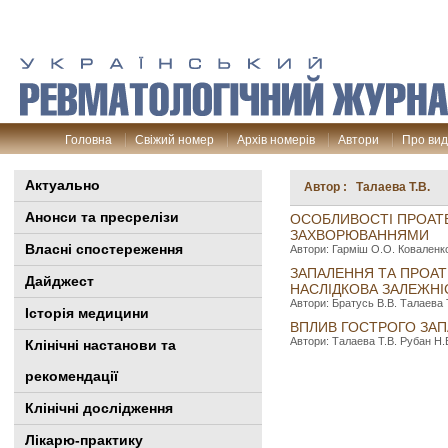
Головна
Свіжий номер
Архів номерів
Автори
Про ви
Актуально
Автор : Талаева Т.В.
Анонси та пресрелізи
ОСОБЛИВОСТІ ПРОАТ
ЗАХВОРЮВАННЯМИ
Власні спостереження
Автори: Гарміш О.О. Коваленко
ЗАПАЛЕННЯ ТА ПРОАТ
Дайджест
НАСЛІДКОВА ЗАЛЕЖНІ
Автори: Братусь В.В. Талаева Т
Історія медицини
ВПЛИВ ГОСТРОГО ЗАП
Автори: Талаева Т.В. Рубан Н.В
Клінiчні настанови та
рекомендації
Клінічні дослідження
Лікарю-практику