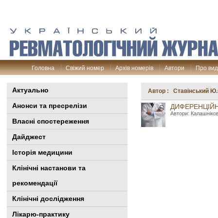
Головна
Свіжий номер
Архів номерів
Автори
Про ви
Актуально
Автор : Ставінський Ю.
Анонси та пресрелізи
ДИФЕРЕНЦІЙН
Автори: Калашніков
Власні спостереження
Дайджест
Історія медицини
Клінiчні настанови та
рекомендації
Клінічні дослідження
Лікарю-практику