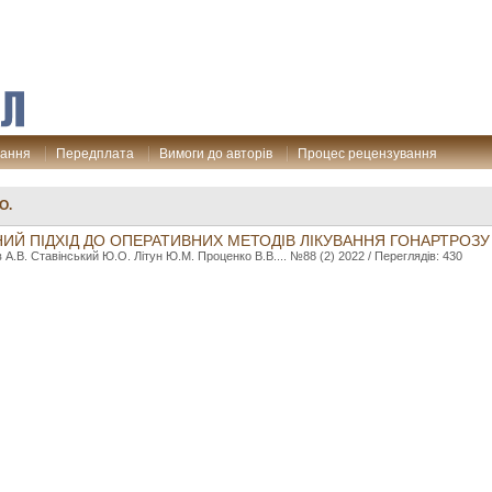
дання
Передплата
Вимоги до авторів
Процес рецензування
О.
ИЙ ПІДХІД ДО ОПЕРАТИВНИХ МЕТОДІВ ЛІКУВАННЯ ГОНАРТРОЗУ
 А.В. Ставінський Ю.О. Літун Ю.М. Проценко В.В.... №88 (2) 2022 / Переглядів: 430