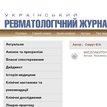
Головна
Свіжий номер
Архів номерів
Автори
Про ви
рецензування
Актуально
Автор : Сокрут В.Н.
Анонси та пресрелізи
МІЄЛОАКУПУН
Автори: Яковленко 
Власні спостереження
Дайджест
Історія медицини
Клінiчні настанови та
рекомендації
Клінічні дослідження
Лікарю-практику