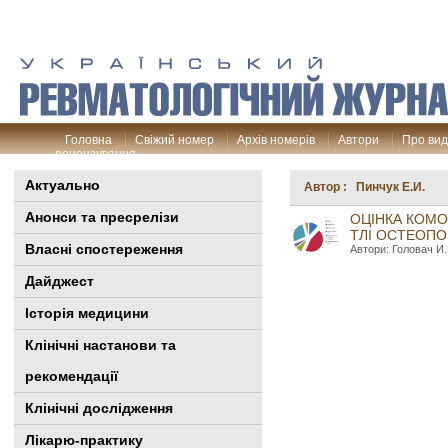
Головна
Свіжий номер
Архів номерів
Автори
Про ви
рецензування
Актуально
Автор : Пинчук Е.И.
Анонси та пресрелізи
ОЦІНКА КОМО
ТЛІ ОСТЕОП
Власні спостереження
Автори: Головач И.
Дайджест
Історія медицини
Клінiчні настанови та
рекомендації
Клінічні дослідження
Лікарю-практику