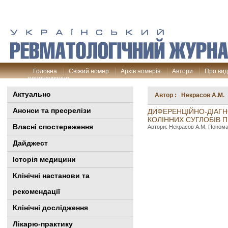
Головна
Свіжий номер
Архів номерів
Автори
Про ви
рецензування
Актуально
Автор : Некрасов А.М.
Анонси та пресрелізи
ДИФЕРЕНЦІЙНО-ДІАГН
КОЛІННИХ СУГЛОБІВ 
Власні спостереження
Автори: Некрасов А.М. Пономар
Дайджест
Історія медицини
Клінiчні настанови та
рекомендації
Клінічні дослідження
Лікарю-практику