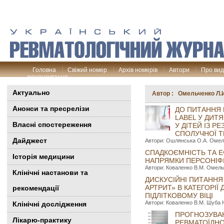
Головна
Свіжий номер
Архів номерів
Автори
Про ви
рецензування
Актуально
Автор : Омельченко Л.
Анонси та пресрелізи
ДО ПИТАННЯ 
LABEL У ДИТ
Власні спостереження
У ДІТЕЙ ІЗ 
СПОЛУЧНОЇ 
Дайджест
Автори: Ошлянська О.А. Омель
СПАДКОЄМНІСТЬ ТА Е
Історія медицини
НАПРЯМКИ ПЕРСОНІФІ
Автори: Коваленко В.М. Омельч
Клінiчні настанови та
ДИСКУСІЙНІ ПИТАННЯ
АРТРИТ» В КАТЕГОРІ
рекомендації
ПІДЛІТКОВОМУ ВІЦІ
Автори: Коваленко В.М. Шуба Н
Клінічні дослідження
ПРОГНОЗУВАН
Лікарю-практику
РЕВМАТОЇДНО