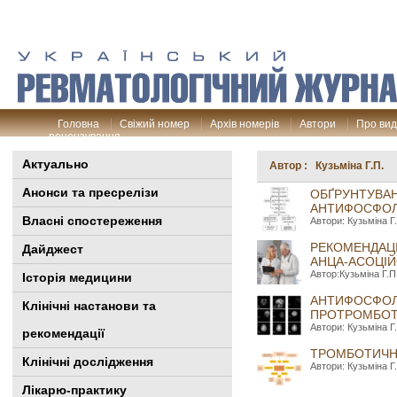
Головна
Свіжий номер
Архів номерів
Автори
Про ви
рецензування
Актуально
Автор : Кузьміна Г.П.
Анонси та пресрелізи
ОБҐРУНТУВА
АНТИФОСФОЛІ
Власні спостереження
Автори: Кузьміна Г
РЕКОМЕНДАЦІ
Дайджест
АНЦА-АСОЦІЙО
Автор:Кузьміна Г.П
Історія медицини
АНТИФОСФОЛІ
Клінiчні настанови та
ПРОТРОМБОТ
Автори: Кузьміна Г
рекомендації
ТРОМБОТИЧНІ
Клінічні дослідження
Автори: Кузьміна Г
Лікарю-практику