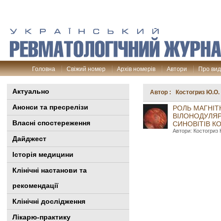
Головна
Свіжий номер
Архів номерів
Автори
Про ви
Актуально
Автор : Костогриз Ю.О.
Анонси та пресрелізи
РОЛЬ МАГНІТ
ВІЛОНОДУЛЯР
Власні спостереження
СИНОВІТІВ К
Автори: Костогриз 
Дайджест
Історія медицини
Клінiчні настанови та
рекомендації
Клінічні дослідження
Лікарю-практику