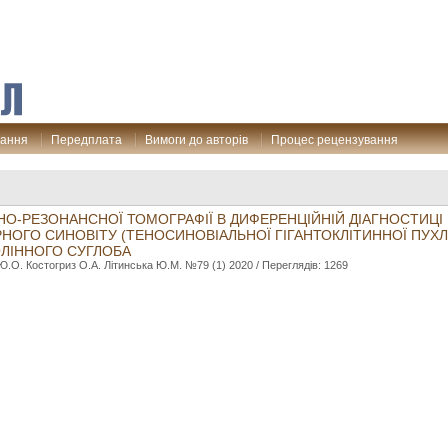
дання
Передплата
Вимоги до авторів
Процес рецензування
НО-РЕЗОНАНСНОЇ ТОМОГРАФІЇ В ДИФЕРЕНЦІЙНІЙ ДІАГНОСТИЦІ
НОГО СИНОВІТУ (ТЕНОСИНОВІАЛЬНОЇ ГІГАНТОКЛІТИННОЇ ПУХЛ
ОЛІННОГО СУГЛОБА
Ю.О. Костогриз О.А. Літинська Ю.М. №79 (1) 2020 / Переглядів: 1269