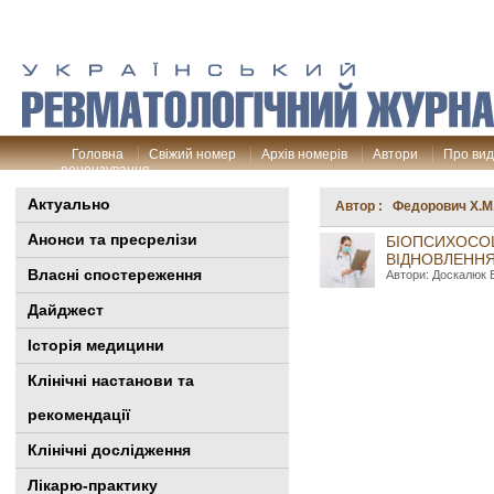
Головна
Свіжий номер
Архів номерів
Автори
Про ви
рецензування
Актуально
Автор : Федорович Х.М
Анонси та пресрелізи
БІОПСИХОСО
ВІДНОВЛЕННЯ
Власні спостереження
Автори: Доскалюк Б
Дайджест
Історія медицини
Клінiчні настанови та
рекомендації
Клінічні дослідження
Лікарю-практику