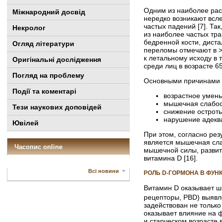
Одним из наиболее рас
Міжнародний досвід
нередко возникают всл
частых падений [7]. Та
Некролог
из наиболее частых тр
бедренной кости, диста
Огляд літератури
переломы отмечают в >
к летальному исходу в 
Оригінальні дослідження
среди лиц в возрасте 6
Погляд на проблему
Основными причинами п
Події та коментарі
возрастное умен
мышечная слабос
Тези наукових доповідей
снижение остроты
нарушение адекв
Ювілей
При этом, согласно ре
является мышечная слаб
Часопис online
мышечной силы, развит
витамина D [16].
Всі новини
РОЛЬ D-ГОРМОНА В ФУ
Витамин D оказывает ши
рецепторы, РВD) выявл
задействован не только
оказывает влияние на 
и старческом возрасте