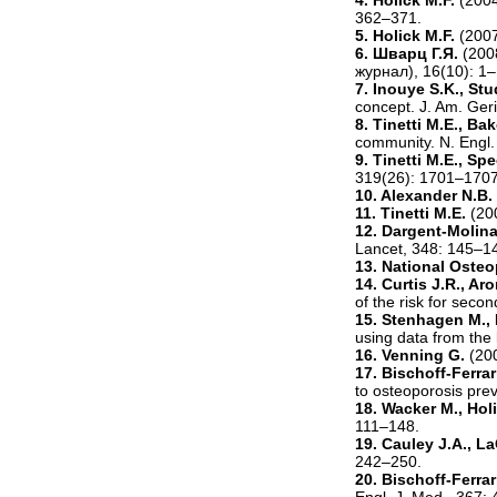
362–371.
5. Holick M.F.
(2007
6. Шварц Г.Я.
(200
журнал), 16(10): 1–
7. Inouye S.K., Stu
concept. J. Am. Geri
8. Tinetti M.E., Bak
community. N. Engl.
9. Tinetti M.E., Sp
319(26): 1701–1707
10. Alexander N.B.
11. Tinetti M.E.
(20
12. Dargent-Molina 
Lancet, 348: 145–1
13. National Oste
14. Curtis J.R., Aro
of the risk for seco
15. Stenhagen M., E
using data from the
16. Venning G.
(20
17. Bischoff-Ferrar
to osteoporosis pre
18. Wacker M., Hol
111–148.
19. Cauley J.A., La
242–250.
20. Bischoff-Ferrari
Engl. J. Med., 367: