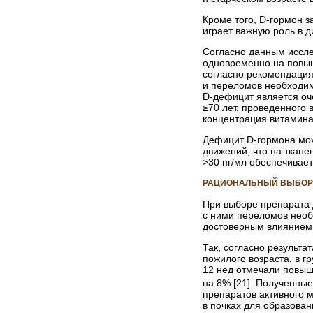
Кроме того, D-гормон 
играет важную роль в 
Согласно данным иссле
одновременно на повыш
согласно рекомендация
и переломов необходимо
D-дефицит является оч
≥70 лет, проведенного 
концентрация витамина 
Дефицит D-гормона мо
движений, что на ткане
>30 нг/мл обеспечивает
РАЦИОНАЛЬНЫЙ ВЫБОР 
При выборе препарата 
с ними переломов необ
достоверным влиянием 
Так, согласно результа
пожилого возраста, в г
12 нед отмечали повыш
на 8% [21]. Полученны
препаратов активного 
в почках для образова