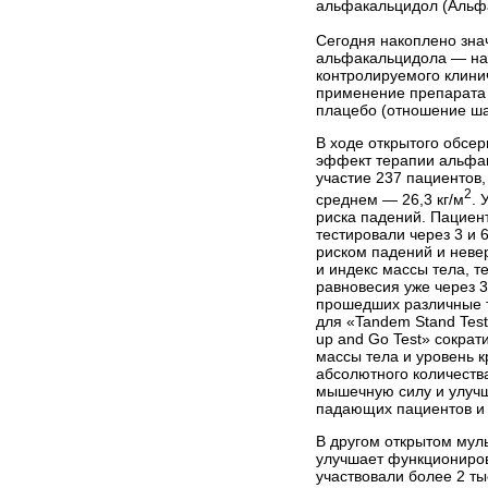
альфакальцидол (Альф
Сегодня накоплено зна
альфакальцидола — на 
контролируемого клинич
применение препарата 
плацебо (отношение шан
В ходе открытого обсер
эффект терапии альфак
участие 237 пациентов,
2
среднем — 26,3 кг/м
. 
риска падений. Пациен
тестировали через 3 и 
риском падений и невер
и индекс массы тела, 
равновесия уже через 3
прошедших различные т
для «Tandem Stand Test
up and Go Test» сократи
массы тела и уровень 
абсолютного количеств
мышечную силу и улучш
падающих пациентов и
В другом открытом мул
улучшает функциониров
участвовали более 2 ты