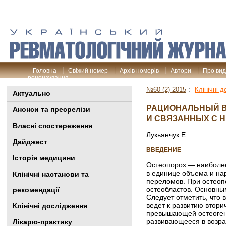
Головна
Свіжий номер
Архів номерів
Автори
Про ви
рецензування
№60 (2) 2015
:
Клінічні 
Актуально
РАЦИОНАЛЬНЫЙ В
Анонси та пресрелізи
И СВЯЗАННЫХ С 
Власні спостереження
Лукьянчук Е.
Дайджест
ВВЕДЕНИЕ
Історія медицини
Остеопороз — наиболее
в единице объема и на
Клінiчні настанови та
переломов. При остеоп
остеобластов. Основным
рекомендації
Следует отметить, что 
ведет к развитию втори
Клінічні дослідження
превышающей остеогене
развивающееся в возрас
Лікарю-практику