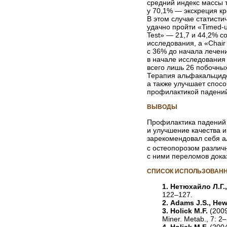
средний индекс массы 
у 70,1% — экскреция к
В этом случае статист
удачно пройти «Timed-u
Test» — 21,7 и 44,2% с
исследования, а «Chair
с 36% до начала лечен
в начале исследования
всего лишь 26 побочных
Терапия альфакальцидо
а также улучшает спосо
профилактикой падений
ВЫВОДЫ
Профилактика падений 
и улучшение качества 
зарекомендовал себя 
с остеопорозом различ
с ними переломов дока
СПИСОК ИСПОЛЬЗОВАНН
1. Нетюхайло Л.Г.,
122–127.
2. Adams J.S., He
3. Holick M.F.
(2009
Miner. Metab., 7: 2–
4. Holick M.F.
(2004