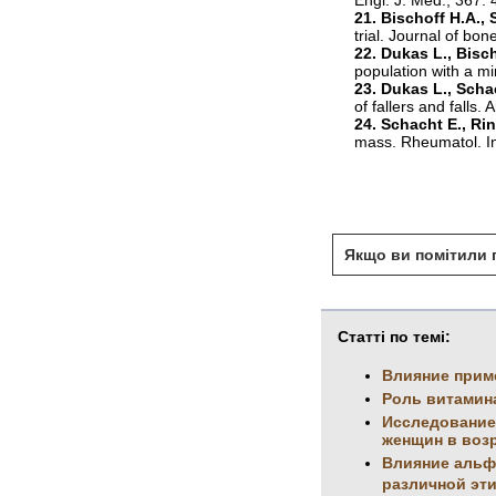
21. Bischoff H.A., 
trial. Journal of bo
22. Dukas L., Bisch
population with a m
23. Dukas L., Scha
of fallers and falls.
24. Schacht E., Ri
mass. Rheumatol. In
Якщо ви помітили п
Статті по темі:
Влияние прим
Роль витамина
Исследование
женщин в возр
Влияние альф
различной эт