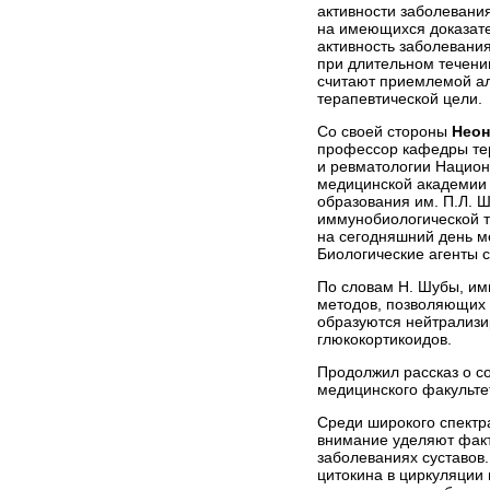
активности заболевани
на имеющихся доказате
активность заболевани
при длительном течени
считают приемлемой а
терапевтической цели.
Со своей стороны
Неон
профессор кафедры те
и ревматологии Нацио
медицинской академии
образования им. П.Л. Ш
иммунобиологической т
на сегодняшний день м
Биологические агенты с
По словам Н. Шубы, им
методов, позволяющих п
образуются нейтрализи
глюкокортикоидов.
Продолжил рассказ о с
медицинского факульте
Среди широкого спектр
внимание уделяют факт
заболеваниях суставов
цитокина в циркуляции