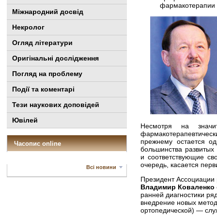
фармакотерапии 
Міжнародний досвід
Некролог
Огляд літератури
Оригінальні дослідження
Погляд на проблему
Події та коментарі
Тези наукових доповідей
Ювілей
Несмотря на значи
фармакотерапевтическ
прежнему остается од
Часопис online
большинства развитых 
и соответствующие св
очередь, касается пер
Всі новини
Президент Ассоциации 
Владимир Коваленко
ранней диагностики ря
внедрение новых метод
ортопедичес­кой) — сл