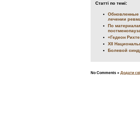
Статті по темі:
Обновленные (
лечении ревм
По материала
постменопауз
«Гедеон Рихте
XII Национал
Болевой синд
No Comments »
Додати св