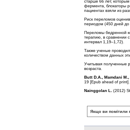
старше 66 лет, которы
фермента, блокаторы р
пациентах взяли из раз
Риск переломов оценив
периодом (450 дней до
Переломы бедренной ко
терапию, в сравнении 
интервал 1,19–1,72).
Также ученые проводил
количеством данных эти
Учитывая полученные р
возраста.
Butt D.A., Mamdani M., 
19 [Epub ahead of print].
Nainggolan L.
(2012) S
Якщо ви помітили п