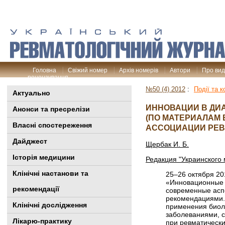
Головна
Свіжий номер
Архів номерів
Автори
Про ви
рецензування
№50 (4) 2012
:
Події та к
Актуально
ИННОВАЦИИ В ДИ
Анонси та пресрелізи
(ПО МАТЕРИАЛАМ
Власні спостереження
АССОЦИАЦИИ РЕВ
Дайджест
Щербак И. Б.
Історія медицини
Редакция "Украинского
Клінiчні настанови та
25–26 октября 20
«Инновационные 
рекомендації
современные асп
рекомендациями.
Клінічні дослідження
применения биоло
заболеваниями, 
Лікарю-практику
при ревматически