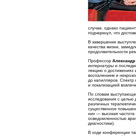
случае, однако пациент
подчеркнул, что досто
В завершение выступле
качества жизни, замедл
продолжительности рем
Профессор
Александр
интернатуры и последи
лекцию о достижениях 
воспалением и некрозом
до капилляров. Спектр 
и локализацией вовлеч
По словам выступающег
исследования с целью 
различных терапевтичес
существенное повышени
них — высокая частота
осведомленностью врач
диагнос­тики).
В ходе конференции та