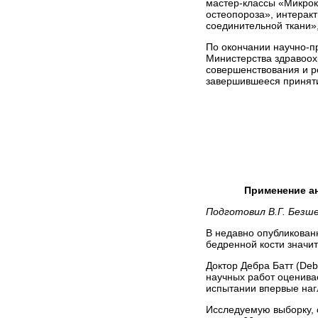
мас­тер-классы «Микро
остеопороза», интерак
соединительной ткани»
По окончании научно-п
Министерства здравоох
совершенствования и р
завершившееся приняти
Применение ан
Подготовил В.Г. Безш
В недавно опубликованн
бедренной кости значи
Доктор Дебра Батт (Deb
научных работ оценива
испытании впервые наг
Исследуемую выборку, с