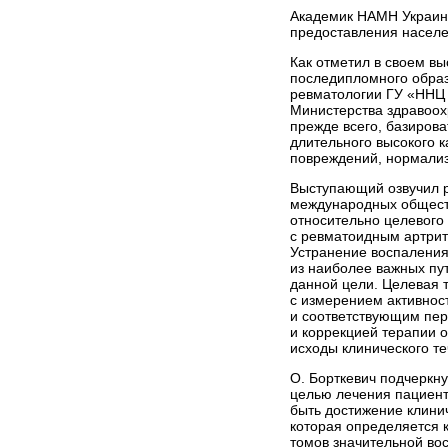
Академик НАМН Украи
предоставления насел
Как отметил в своем в
последипломного образ
ревматологии ГУ «ННЦ 
Министерства здравоох
прежде всего, базиров
длительного высокого 
повреждений, нормализ
Выступающий озвучил 
международных общест
относительно целевого
с ревматоидным артрит
Устранение воспалени
из наиболее важных пу
данной цели. Целевая 
с измерением активнос
и соответствующим пе
и коррекцией терапии 
исходы клинического т
О. Борткевич подчеркну
целью лечения пациент
быть достижение клини
которая определяется к
томов значительной во