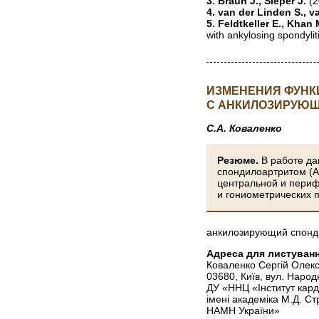
3. Braun J., Sieper J.
(2
4. van der Linden S., v
5. Feldtkeller E., Khan 
with ankylosing spondylit
ИЗМЕНЕНИЯ ФУНК
С АНКИЛОЗИРУЮ
С.А. Коваленко
Резюме.
В работе да
спондилоартритом (А
центральной и периф
и гониометрических 
анкилозирующий спонди
Адреса для листуванн
Коваленко Сергій Олек
03680, Київ, вул. Наро
ДУ «ННЦ «Інститут карді
імені академіка М.Д. С
НАМН України»