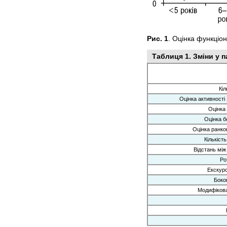
Рис. 1
. Оцінка функціо
Таблиця 1. Зміни у 
Кіл
Оцінка активності
Оцінка 
Оцінка б
Оцінка ранков
Кількіст
Відстань між
Ро
Екскурс
Боков
Модифікова