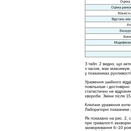
Оцінка 
Оцінка ранков
Кількіст
Відстань між
Ро
Екскурс
Боков
Модифікова
З табл. 2 видно, що ак
з часом, має максимум д
у показниках рухливості
Ураження шийного відділ
повільніше і достовірно
статистично не відрізня
хвороби. Зміни після 15
Клінічне ураження енте
Лабораторні показники а
Як показано на рис. 2,
при тривалості захворю
захворювання 6–10 рокі