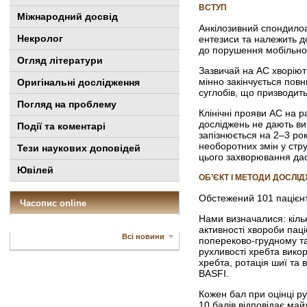
ВСТУП
Міжнародний досвід
Анкілозивний спондилоа
Некролог
ентезиси та належить до
до порушення мобільнос
Огляд літератури
Зазвичай на АС хворіють
мінно закінчується пов
Оригінальні дослідження
суглобів, що призводить
Погляд на проблему
Клінічні прояви АС на р
досліджень не дають ви
Події та коментарі
запізнюється на 2–3 рок
необоротних змін у стр
Тези наукових доповідей
цього захворювання дас
Ювілей
ОБ’ЄКТ І МЕТОДИ ДОСЛІ
Обстежений 101 пацієнт
Часопис online
Нами визначалися: кільк
активності хвороби паці
Всі новини
попереково-­грудному т
рухливості хребта вико
хребта, ротація шиї та 
BASFI.
Кожен бал при оцінці ру
10 балів відповідає май