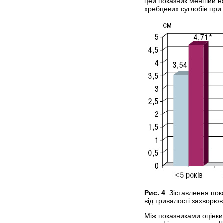
цей показник менший на
хребцевих суглобів при
Рис. 4
. Зіставлення по
від тривалості захвор
Між показниками оцінки р