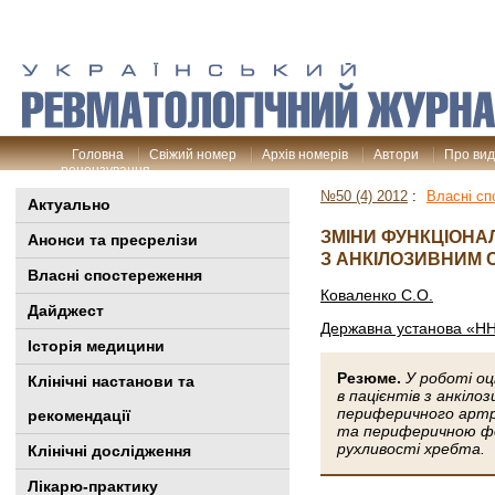
Головна
Свіжий номер
Архів номерів
Автори
Про ви
рецензування
№50 (4) 2012
:
Власні сп
Актуально
ЗМІНИ ФУНКЦІОНА
Анонси та пресрелізи
З АНКІЛОЗИВНИМ
Власні спостереження
Коваленко С.О.
Дайджест
Державна установа «ННЦ
Історія медицини
Резюме.
У роботі о
Клінiчні настанови та
в пацієнтів з анкіл
периферичного артри
рекомендації
та периферичною фор
рухливості хребта.
Клінічні дослідження
Лікарю-практику