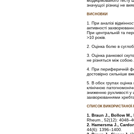
модифікованого тесту Ш
значущої різниці не вия
ВИСНОВКИ
1. При аналізі відмінн
активності захворювання
При центральній та пер
>10 років.
2. Оцінка болю в сугло
3. Оцінка ранкової ску
не різняться між собою.
4. При периферичній фо
достовірно сильніше вже
5. В обох групах оцінк
клінічною пато­гномоні
зниженню рухливості у 
захворюваннями хребта
СПИСОК ВИКОРИСТАНОЇ 
1. Braun J., Bollow M.,
Rheum., 52(12): 4048–4
2. Hamersma J., Cardon 
44(6): 1396–1400.