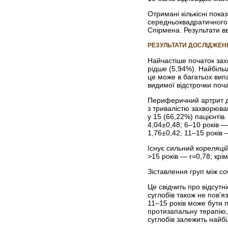
Отримані кількісні пок
середньоквадратичного 
Спірмена. Результати в
РЕЗУЛЬТАТИ ДОСЛІДЖЕН
Найчастіше початок зах
рідше (5,94%). Найбіль
це може в багатьох ви
видимої відстрочки поч
Периферичний артрит діа
з тривалістю захворюв
у 15 (66,22%) пацієнтів
4,04±0,48; 6–10 років —
1,76±0,42; 11–15 років 
Існує сильний кореляцій
>15 років — r=0,78; крі
Зіставлення груп між со
Це свідчить про відсутн
суглобів також не пов’я
11–15 років може бути 
протизапальну терапію, 
суглобів залежить найб