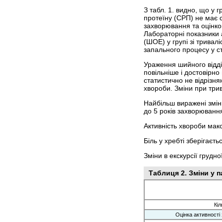
З табл. 1. видно, що у 
протеїну (СРП) не має с
захворювання та оцінкою
Лабораторні показники а
(ШОЕ) у групі зі трива
запального процесу у с
Ураження шийного відділ
повільніше і достовірно
статистично не відрізня
хвороби. Зміни при трив
Найбільш виражені змін
до 5 років захворювання
Активність хвороби макс
Біль у хребті зберігаєт
Зміни в екскурсії грудн
Таблиця 2. Зміни у 
Кіл
Оцінка активності