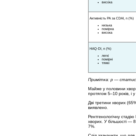
висока
Активність РА за CDAI, n (%)
низька
помірна
висока
HAQ-DI, n (%)
легкі
помірні
тяжкі
Примітка: р — статист
Майже у половини хвори
протягом 5–10 років, і 
Дві третини хворих (65
виявлено.
Рентгенологічну стадію 
хворих. У більшості — 8
7%.
Слід зазначити, що для 