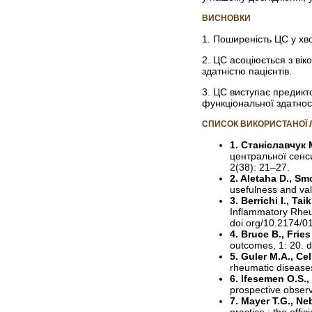
ВИСНОВКИ
1. Поширеність ЦС у хв
2. ЦС асоціюється з ві
здатністю пацієнтів.
3. ЦС виступає предикт
функціональної здатност
СПИСОК ВИКОРИСТАНОЇ 
1. Станіславчук
центральної сенси
2(38): 21–27.
2. Aletaha D., Sm
usefulness and val
3. Berrichi I., Tai
Inflammatory Rheu
doi.org/10.2174/
4. Bruce B., Fries
outcomes, 1: 20. 
5. Guler M.A., Cel
rheumatic disease
6. Ifesemen O.S.,
prospective obser
7. Mayer T.G., Neb