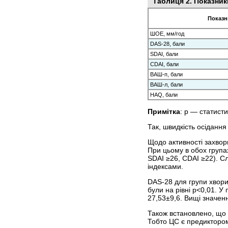
Таблиця 2. Показник
Показн
ШОЕ, мм/год
DAS-28, бали
SDAI, бали
CDAI, бали
ВАШ-п, бали
ВАШ-л, бали
HAQ, бали
Примітка
: р — статист
Так, швидкість осідання
Щодо активності захвор
При цьому в обох групах
SDAI ≥26, CDAI ≥22). С
індексами.
DAS-28 для групи хворих
були на рівні p<0,01. У
27,53±9,6. Вищі значенн
Також встановлено, що у
Тобто ЦС є предиктором