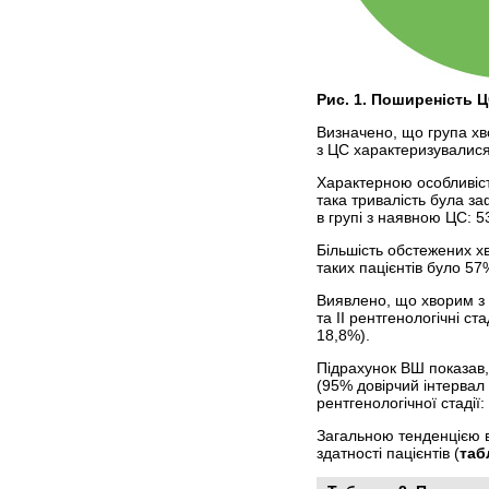
Рис. 1. Поширеність Ц
Визначено, що група хво
з ЦС характеризувалися
Характерною особливіст
така тривалість була за
в групі з наявною ЦС: 5
Більшість обстежених х
таких пацієнтів було 57
Виявлено, що хворим з Ц
та ІІ рентгенологічні ст
18,8%).
Підрахунок ВШ показав,
(95% довірчий інтервал 
рентгенологічної стадії
Загальною тенденцією в 
здатності пацієнтів (
таб