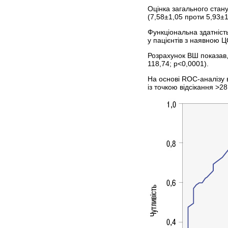
Оцінка загального стан
(7,58±1,05 проти 5,93±1
Функціональна здатніст
у пацієнтів з наявною Ц
Розрахунок ВШ показав,
118,74; р<0,0001).
На основі ROC-аналізу 
із точкою відсікання >2