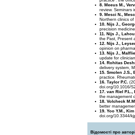
practice : the offi
8. Meeus M., Vervi
review. Seminars i
9. Mesci N., Mesc
Northern clinics o
10. Nijs J., Georg
precision medicin
11. Nijs J., Lahou
the Past, Present 
12. Nijs J., Leyse
opinion on pharma
13. Nijs J., Malfli
update for clinicia
14. Rohitas De
delivery system, 
15. Smolen J.S., B
practice. Rheumat
16. Taylor P.C.
(2
doi.org/10.1016/
17. van Riel P.L.
the management of
18. Volcheck M.M.
better management.
19. Yoo Y.M., Kim
doi.org/10.3344/kj
Відомості про автор