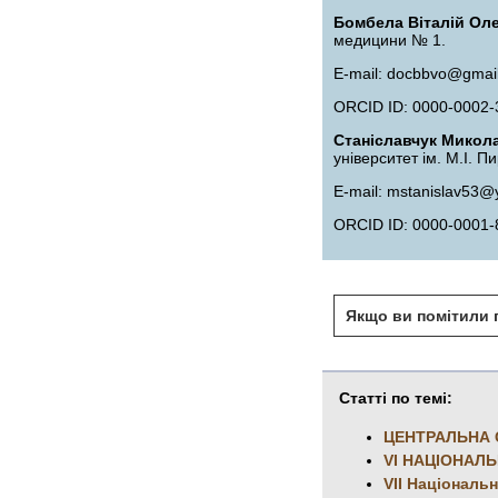
Бомбела Віталій Ол
медицини № 1.
E-mail: docbbvo@gmai
ORCID ID: 0000-0002-
Станіславчук Мико
університет ім. М.І. 
E-mail: mstanislav53
ORCID ID: 0000-0001-
Якщо ви помітили п
Статті по темі:
ЦЕНТРАЛЬНА 
VI НАЦІОНАЛ
VII Національ