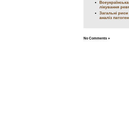
Всеукраїнська
лікування рев
Загальні риси
аналіз патоге
No Comments »