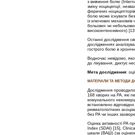
з вивчення болю (Intern
зміну ноцицепції, незв
феричних ноцицепторів,
болю може існувати без
із ключових механізмів
больових чи небольових 
високоінтенсивного) [13,
Останні дослідження св
дослідженнях аналізува
гострого болю в хронічни
Водночас невідомо, яко
до лікування, диктує не
Мета дослідження
: оц
МАТЕРІАЛИ ТА МЕТОДИ 
Дослідження проводилос
168 хворих на РА, які п
комунального некомерцій
встановлено відповідно 
ревматологічних асоціац
без РА чи інших захвор
Оцінка активності РА пр
Index (SDAI) [15], Clini
шкали (ВАШ) (за оцінко