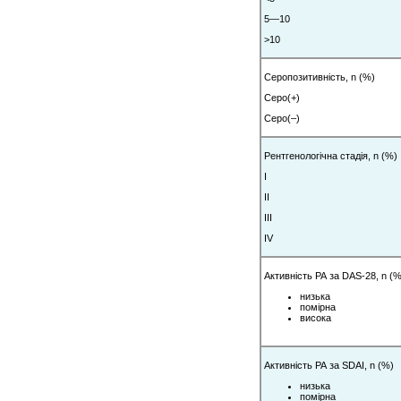
5—10
>10
Серопозитивність, n (%)
Серо(+)
Серо(–)
Рентгенологічна стадія, n (%)
І
ІІ
ІІІ
ІV
Активність РА за DAS-28, n (%
низька
помірна
висока
Активність РА за SDAI, n (%)
низька
помірна