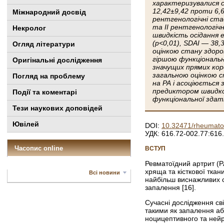
характеризувалися с
12,42±9,42 проти 6,6
Міжнародний досвід
рентгенологічні стад
та ІІ рентгенологіч
Некролог
швидкість осідання 
(p<0,01), SDAI — 38,
Огляд літератури
оцінкою стану здоров
гіршою функціональн
Оригінальні дослідження
значущих прямих коре
загальною оцінкою 
Погляд на проблему
на РА і асоціюється 
предиктором швидког
Події та коментарі
функціональної здат
Тези наукових доповідей
Ювілей
DOI:
10.32471/rheumato
УДК: 616.72-002.77:616
Часопис online
ВСТУП
Ревматоїдний артрит (Р
хряща та кісткової ткан
Всі новини
найбільш виснажливих с
запалення [16].
Сучасні дослідження св
такими як запалення аб
ноцицептивного та нейр