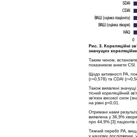
Рис. 3. Кореляційні з
значущих кореляційних
Таким чином, встановлен
показником анкети CSI.
Щодо активності РА, по
(r=0,578) та CDAI (r=0,5
Також виявлені значущі 
тісний кореляційний зв
зв’язок високої сили (з
на рівні p<0,01.
Отримані нами результа
виявлена у 36,9% хворих
про 44,9% [3] пацієнтів
Тяжчий перебіг РА, вища
у нашому дослідженні, у