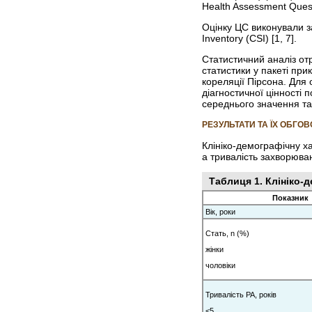
Health Assessment Questi
Оцінку ЦС виконували за
Inventory (CSI) [1, 7].
Статистичний аналіз отр
статистики у пакеті пр
кореляції Пірсона. Для
діагностичної цінності 
середнього значення та
РЕЗУЛЬТАТИ ТА ЇХ ОБГО
Клініко-демографічну х
а тривалість захворюва
Таблиця 1. Клініко-
Показник
Вік, роки
Стать, n (%)
жінки
чоловіки
Тривалість РА, років
<5