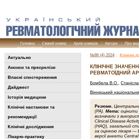
Головна
Свіжий номер
Архів номерів
Автори
Про ви
рецензування
№98 (4) 2024
:
Клінічні 
Актуально
КЛІНІЧНЕ ЗНАЧЕН
Анонси та пресрелізи
РЕВМАТОЇДНИЙ А
Власні спостереження
Бомбела В.О.
,
Станісла
Дайджест
Вінницький національни
Історія медицини
Резюме.
Центральна
Клінiчні настанови та
(РА).
Мета
:
оцінити 
визначали з використа
рекомендації
Clinical Disease Act
(HAQ), загальний ст
Клінічні дослідження
за оцінкою лікаря —
версії анкети Central 
Лікарю-практику