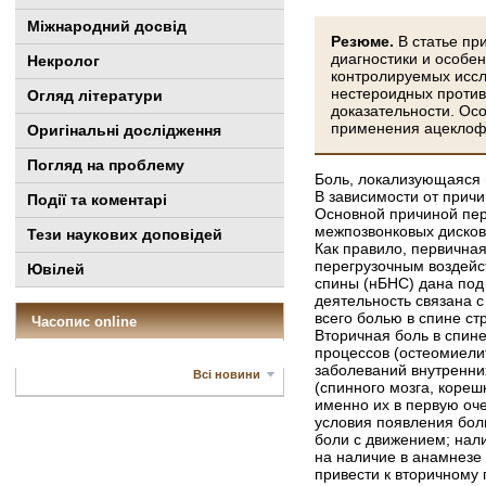
Міжнародний досвід
Резюме.
В статье п
диагностики и особе
Некролог
контролируемых иссл
нестероидных против
Огляд літератури
доказательности. Ос
применения ацеклофе
Оригінальні дослідження
Погляд на проблему
Боль, локализующаяся в
В зависимости от прич
Події та коментарі
Основной причиной пер
межпозвонковых дисков 
Тези наукових доповідей
Как правило, первична
перегрузочным воздейс
Ювілей
спины (нБНС) дана под
деятельность связана с
всего болью в спине ст
Часопис online
Вторичная боль в спин
процессов (остеомиелит
заболеваний внутренни
Всі новини
(спинного мозга, кореш
именно их в первую оч
условия появления боли
боли с движением; нали
на наличие в анамнезе
привести к вторичному