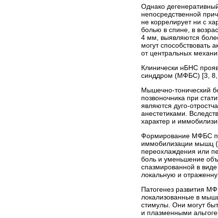
Однако дегенеративный
непосредственной прич
не коррелирует ни с х
болью в спине, в возра
4 мм, выявляются более
могут способствовать а
от центральных механи
Клинически нБНС прояв
синддром (МФБС) [3, 8, 
Мышечно-тонический бо
позвоночника при стат
являются дуго-отростч
анестетиками. Вследст
характер и иммобилизи
Формирование МФБС про
иммобилизации мышц (д
переохлаждения или пе
боль и уменьшение об
спазмированной в виде
локальную и отраженну
Патогенез развития МФ
локализованные в мышц
стимулы. Они могут бы
и плазменными альгоге