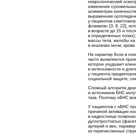
неврологический осмот
изменение сухожильных
асимметрии конечносте
выраженная ортопедиче
у пациентов симптомов
флажков» [3, 8, 22], к
в возрасте до 15 и пос
в определенных позах)
массы тела; жалобы на
в анализах мочи, кров
На характер боли в спи
часто выявляются приз
которое ухудшает клини
в интенсивности и дли
у пациента предикторов
социальной защите; си
Сложный алгоритм диаг
и источником БНС могу
таза. Поэтому нБНС вс
У пациентов с нБНС пр
причиной активации н
в надкостнице позвонко
дугоотростчатых (фасет
артерий и вен, паравер
из перечисленных струк