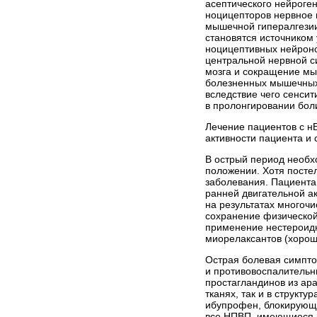
асептического нейроге
ноцицепторов нервное 
мышечной гипералгезии
становятся источником
ноцицептивных нейронов
центральной нервной с
мозга и сокращение мы
болезненных мышечных 
вследствие чего сенси
в пролонгировании бол
Лечение пациентов с н
активности пациента и с
В острый период необхо
положении. Хотя посте
заболевания. Пациента 
ранней двигательной а
на результатах многоч
сохранение физической 
применение нестероид­
мио­релаксантов (хорош
Острая болевая симпто
и противовоспалительн
простагландинов из ар
тканях, так и в струк
ибупрофен, блокирующи
все НПВП, имеющиеся 