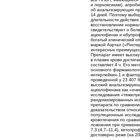
и лорноксикам), ап­ро
об анальгезирующих пр
14 дней. Поэтому выбо
длительности действия
восстановление нормал
свидетельствуют о бол
ацеклофенак и ибупрофе
богатый клинический оп
маркой Аэртал («Рихтер
интересных преимущест
Препарат имеет высоку
в плазме крови достига
составляет 4 ч. Его м
основного фармакологи
интерлейкин-1 и фактор
проведенной у 23 407 
высокий анальгезирующ
ацеклофенака как «оче
исследования «тяжелую
рандомизированных исс
препарата по сравнени
доказательством относ
популяционные исследо
кровотечения по сравн
ложнения при применени
7,3 (4,7–11,4), кетопр
достоверно реже (на 2