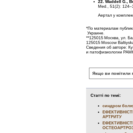
22. Waddell G., B
Med., 51(2): 124–
Аертал у комплек
*По материалам публик
Украине.
**125015 Москва, ул. Ба
125015 Moscow Baltiyskay
Сведения об авторе: К
и патофизиологии РАМН
Якщо ви помітили п
Статті по темі:
синдром болю 
ЕФЕКТИВНІСТ
АРТРИТУ
ЕФЕКТИВНІСТ
ОСТЕОАРТР