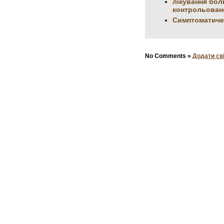
лікування бол
контрольоване
Симптоматиче
No Comments »
Додати св