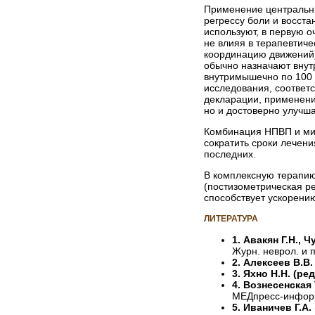
Применение центральны
регрессу боли и восста
используют, в первую о
не влияя в терапевтич
координацию движений)
обычно назначают внут
внутримышечно по 100 
исследования, соответ
декларации, применени
но и достоверно улучша
Комбинация НПВП и мио
сократить сроки лечен
последних.
В комплексную терапию
(постизометрическая р
способствует ускорени
ЛИТЕРАТУРА
1. Авакян Г.Н., 
Журн. неврол. и п
2. Алексеев В.В
3. Яхно Н.Н. (ред
4. Вознесенская 
МЕДпресс-информ
5. Иваничев Г.А.