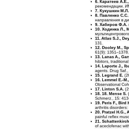
6. Каратеев А.Е.
рекомендации. И
7. Кукушкин М.Л.
8. Павленко С.С
направления в ди
9. Хабиров Ф.А.
10. Ходинка Л., 
мультицентрового
11. Atlas S.J., D
131.
12. Dooley M., S
61(9): 1351–1378.
13. Lanas A., Gar
hibitors, traditio
14. Laporte J., Ib
agents. Drug Saf.,
15. Legrand E.
(2
16. Lemmel E.-M.,
Observational Coho
17. Linton S.A.
(2
18. 18. Mense S.
Schmerz., 15: 413
19. Peris F., Bird 
arthritis disorder
20. Pratzel H.G.,
painful reflex mus
21. Schattenkirc
of aceclofenac wit