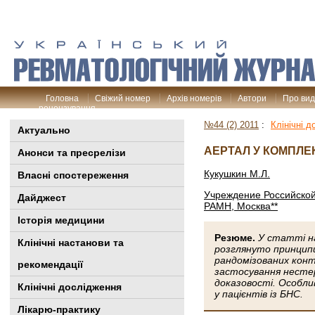
Головна
Свіжий номер
Архів номерів
Автори
Про ви
рецензування
№44 (2) 2011
:
Клінічні 
Актуально
АЕРТАЛ У КОМПЛЕ
Анонси та пресрелізи
Кукушкин М.Л.
Власні спостереження
Учреждение Российской
Дайджест
РАМН, Москва**
Історія медицини
Резюме.
У статті на
Клінiчні настанови та
розглянуто принципи
рандомізованих конт
рекомендації
застосування нестер
доказовості. Особли
Клінічні дослідження
у пацієнтів із БНС.
Лікарю-практику