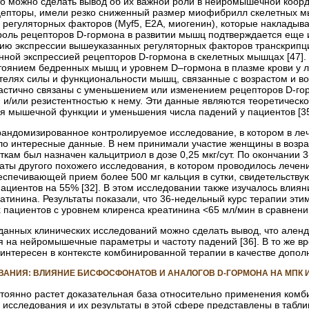
о можно сделать вывод об их важной роли в нейромышечной коорди
ецепторы, имели резко сниженный размер миофибрилл скелетных 
 регуляторных факторов (Myf5, E2A, миогенин), которые наклады
 роль рецепторов D-гормона в развитии мышц подтверждается еще 
ию экспрессии вышеуказанных регуляторных факторов транскрипции
нной экспрессией рецепторов D-гормона в скелетных мышцах [47]
тоянием бедренных мышц и уровнем D
–
гормона в плазме крови у л
ателях силы и функциональности мышц, связанные с возрастом и 
частично связаны с уменьшением или изменением рецепторов D-гор
и и/или резистентностью к нему. Эти данные являются теоретичес
я мышечной функции и уменьшения числа падений у пациентов [35
андомизированное контролируемое исследование, в котором в леч
ло интересные данные. В нем принимали участие женщины в возра
ткам был назначен кальцитриол в дозе 0,25 мкг/сут. По окончани
ьтаты другого похожего исследования, в котором проводилось лече
еспечивающей прием более 500 мг кальция в сутки, свидетельств
ациентов на 55% [32]. В этом исследовании также изучалось влия
атинина. Результаты показали, что 36-недельный курс терапии эт
пациентов с уровнем клиренса креатинина <65 мл/мин в сравнении
анных клинических исследований можно сделать вывод, что аленд
я на нейромышечные параметры и частоту падений [36]. В то же 
интересен в контексте комбинированной терапии в качестве допо
АНИЯ: ВЛИЯНИЕ БИСФОСФОНАТОВ И АНАЛОГОВ D-ГОРМОНА НА МПК И
тоянно растет доказательная база относительно применения ком
исследования и их результаты в этой сфере представлены в табли