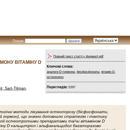
Пошук:
Повний текст статті у форматі pdf
МОНУ ВІТАМІНУ D
Ключові слова:
аналоги D-гормона
,
бисфосфонаты
,
вітамін D
,
остеопороз
Переглядів:
5397
t, Sart-Tilman,
огічні методи лікування остеопорозу (бісфосфонати,
 гормон), що значно доповнило стратегію і тактику
ерапії остеотропними препаратами та/чи вітаміном D
аміну D кальцитріол і альфакальцидол багаторазово