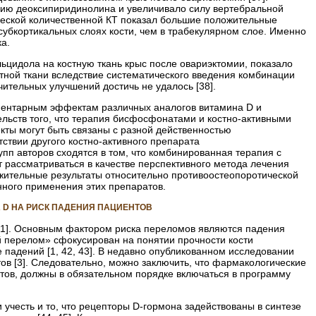
цию деоксипиридинолина и увеличивало силу вертебральной
ической количественной КТ показал большие положительные
субкортикальных слоях кости, чем в трабекулярном слое. Именно
а.
ьцидола на костную ткань крыс после овариэктомии, показало
тной ткани вследствие систематического введения комбинации
тельных улучшений достичь не удалось [38].
ементарным эффектам различных аналогов витамина D
и
ельств того, что терапия бисфосфонатами и костно-­активными
ты могут быть связаны с разной действенностью
тствии другого костно-активного препарата
пп авторов сходятся в том, что комбинированная терапия с
рассматриваться в качестве перспективного метода лечения
ительные результаты относительно противоостеопоротической
нного применения этих препаратов.
 D
НА РИСК ПАДЕНИЯ ПАЦИЕНТОВ
[41]. Основным фактором риска переломов являются падения
й перелом» сфокусирован на понятии прочности кости
 падений [1, 42, 43]. В недавно опубликованном исследовании
ов [3]. Следовательно, можно заключить, что фармакологические
ов, должны в обязательном порядке включаться в программу
учесть и то, что рецепторы D-гормона задействованы в синтезе