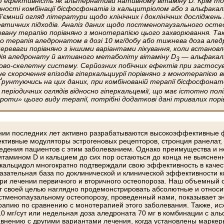
 ефективність як альтернативи нативному вітаміну D. Крім того
вності комбінації бісфосфонатів із кальцитріолом або з альфакал
’ємний огляд літератури щодо клінічних і доклінічних досліджен
втичних підходів. Аналіз даних щодо постменопаузального остеоп
іновану терапію порівняно з монотерапією цього захворювання. Т
о терапія аледронатом в дозі 10 мг/добу або тижнева доза аледро
переваги порівняно з іншими варіантами лікування, коли встановл
ія аледронату й активного метаболіту вітаміну D
— альфакаль
3
язово-скелетну систему. Серйозних побічних ефектів при застосува
е скорочення епізодів гіперкальциурії порівняно з монотерапією
рунтуючись на цих даних, при комбінованій терапії бісфосфона
 періодичних оглядів відносно гіперкальцемії, що має істотно по
«проти» цього виду терапії, потрібні додаткові дані тривалих п
нии последних лет активно разрабатываются высокоэффективные 
ктивные модуляторы эстрогеновых рецепторов, стронция ранелат,
 ведения пациентов с этим заболеванием. Однако преимущества и 
итамином D и кальцием до сих пор остаються до конца не выяснен
кальцидол многократно подтверждали свою эффективность в качест
казательная база по доклинической и клинической эффективности
и лечении первичного и вторичного остеопороза. Наш объемный о
 своей целью наглядно продемонстрировать абсолютные и относи
стменопаузальному остеопорозу, проведенный нами, показывает зн
апию по сравнению с монотерапией этого заболевания. Также, исх
0 мг/сут или недельная доза аледроната 70 мг в комбинации с аль
внению с другими вариантами лечения, когда установлены маркеры 