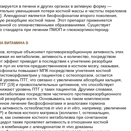
ируется в печени и других органах в активную форму —
ительно уменьшения потери костной массы и частоты переломов
8]. Алендронат является бисфосфонатом второго поколения,
ную резорбцию костной ткани. Этот препарат применяется
занной со злокачественными образованиями. Существует
о стандарта при лечении ПМОП и глюкокортикостероид-
НА ВИТАМИНА D
ов, которые объясняют противорезорбционную активность этих
ижая их метаболизм, активность и количество, посредством
от эффект приводит в последствии к угнетению резорбции
 пул их клеток-предшественников в костном мозгу, оказывая,
фосфонаты повышают МПК посредством угнетения костной
 гистоморфометрии у пациентов с остеопорозом, остается
ий уровень ПТГ, что связано с увеличением абсорбции кальция,
Г [19] и провоспалительных цитокинов, что способствует
снижают уровень ПТГ у таких пациентов. Другими словами,
 метаболизма посредством частичного противорезорбционного
ой резорбции кости. Основываясь на таком комплексном
анное лечение бисфосфонатами и аналогами гормона
а активность остеобластов
in vivo
и
in vitro
, например, увеличение
 и белков костного матрикса (коллаген I, остеокальцин,
в, как снижение костного метаболизма при сочетанном
цидол также проявляет активность в отношении костной
а в комбинации с алендронатом
in vivo
доказаны