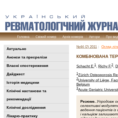
Головна
Свіжий номер
Архів номерів
Автори
Про ви
№44 (2) 2011
:
Огляд літ
Актуально
КОМБІНОВАНА ТЕР
Анонси та пресрелізи
1
2
Власні спостереження
Schacht E.
,
Richy F.
,
D
1
Дайджест
Zürich Osteoporosis Re
2
University of Liège, Fa
Історія медицини
Belgium
3
Acute Geriatric Universi
Клінiчні настанови та
рекомендації
Резюме.
Упродовж о
селективні модулят
Клінічні дослідження
ведення пацієнтів і
і кальцієм залишают
Лікарю-практику