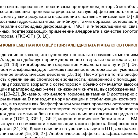
ся синтезированным, неактивным прогормоном, который метаболиз
бе составляющие продемонстрировали равную эффективность относ
 этом лучшие результаты в сравнении с нативным витамином D
[7,
костным гидрокси­апатитом, ингибируя, таким образом, остеокласт
й терапии остео­идных деформаций, ПМОП и гиперкальциемии, свя
нных, подтверждающих применение аледроната в качестве золотог
ороза (ГКС-ОП) [9, 10].
Ы КОМПЛЕМЕНТАРНОГО ДЕЙСТВИЯ АЛЕНДРОНАТА И АНАЛОГОВ ГОРМО
дование показало, что существует несколько возможных механизм
 Аледронат действует преимущественно на зрелые остеокласты, сн
 [11–13] и ингибирования ферментов мевалонатного пути [14]. Эт
риол и альфакальцидол снижают активность остеокластов, уменьшая
ленное анаболическое действие [15, 16]. Несмотря на то что бис
ость к увеличению спонгиозной зоны кости, измеренной с помощью
У лиц пожилого возраста с остео­порозом обычно отмечается высок
ии паратиреоидных желез, снижением синтеза, высвобождением ПТ
и [20–22]. Доказано, что аналоги гормона витамина D достоверно 
оры витамина D приводит к нормализации и стабилизации костного
кта, в то время как бисфосфонаты угнетают процессы остеокластн
ации фармокотерапии остеопороза следует проводить комбиниров
ущая доказательная база относительно влияния альфакальцидола н
 кости (TGF-β, IGF-1, IGF-2, морфогенетические белки кости — BMP)
льствует о возможности компенсации такого эффекта бисфосфонато
атов [24, 25]. Кроме влияния на уровни кальция и ПТГ, альфакаль
ния костей [15, 26, 27]. Анаболические эффекты альфакальцидол