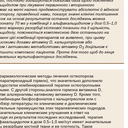
, постійно збільшується доказова база щодо доклінічної
ьцидолом при лікуванні первинного і вторинного
ь має на меті наочно продемонструвати абсолютні й відносні
орозу, проведений нами, показує значні клінічні поліпшення
акож на основі результатів останніх досліджень можна
нату 70 мг у комбінації з альфакальцидолом у дозі 0,5–1,0
ено маркери резорбції кісткової тканини та її щільність.
цидолу, пояснюється комплексною дією останнього на
нні цієї комбінації препаратів не виявлено, при цьому
 високими дозами вітаміну D, кальцитріолом або
том і активними метаболітами вітаміну D
доцільним є
3
ліпшити комплаєнс пацієнтів. Проте для того щоб до кінця
орівняльних мультифакторних досліджень.
фармакологические методы лечения остеопороза
 паратиреоидный гормон), что значительно дополнило
недостатки комбинированной терапии остео­тропными
ными. С другой стороны,аналоги гормона витамина D,
ве альтернативы нативному витамину D. Кроме того,
 комбинации бисфосфонатов с кальцитриолом или с
бзор литературы по клиническим и доклиническим
тельные преимущества этих терапевтических подходов.
ачительные клинические улучшения в ответ на
одя из результатов последних исследований, терапия
факальцидолом в дозе 0,5–1,0 мкг/сут имеет значительные
резорбции костной ткани и ее плотность. Такое