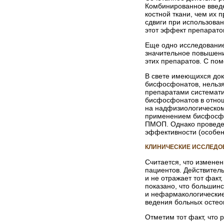
Комбинированное введе
костной ткани, чем их
сдвиги при использова
этот эффект препарато
Еще одно исследование
значительное повышени
этих препаратов. С по
В свете имеющихся док
бисфосфонатов, нельзя 
препаратами системати
бисфосфонатов в отноше
на надфизиологическом 
применением бисфосфон
ПМОП. Однако проведен
эффективности (особен
КЛИНИЧЕСКИЕ ИССЛЕДО
Считается, что измене
пациентов. Действител
и не отражает тот факт
показано, что большин
и нефармакологические
ведения больных остео
Отметим тот факт, что 