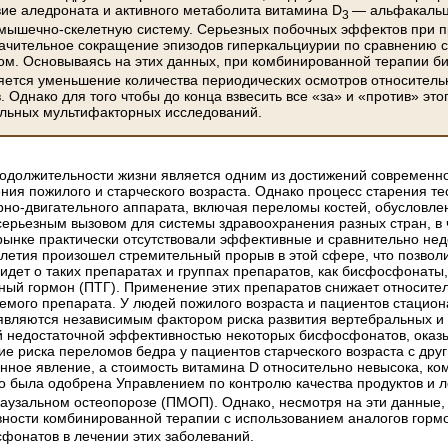
вие аледроната и активного метаболита витамина D
— альфакальц
3
мышечно-скелетную систему. Серьезных побочных эффектов при п
ачительное сокращение эпизодов гиперкальциурии по сравнению 
м. Основываясь на этих данных, при комбинированной терапии 
ется уменьшение количества периодических осмотров относитель
. Однако для того чтобы до конца взвесить все «за» и «против» э
льных мультифакторных исследований.
одолжительности жизни является одним из достижений современной
ния пожилого и старческого возраста. Однако процесс старения те
рно-двигательного аппарата, включая переломы костей, обусловле
ерьезным вызовом для системы здравоохранения разных стран, в ча
ынке практически отсутствовали эффективные и сравнительно нед
илетия произошел стремительный прорыв в этой сфере, что позволи
 идет о таких препаратах и группах препаратов, как бисфосфонаты
ный гормон (ПТГ). Применение этих препаратов снижает относител
емого препарата. У людей пожилого возраста и пациентов стацион
 являются независимым фактором риска развития вертебральных и
 недостаточной эффективностью некоторых бисфосфонатов, оказы
ие риска переломов бедра у пациентов старческого возраста с друг
нное явление, а стоимость витамина D относительно невысока, к
 была одобрена Управлением по контролю качества продуктов и ле
аузальном остеопорозе (ПМОП). Однако, несмотря на эти данные, 
ности комбинированной терапии с использованием аналогов горм
сфонатов в лечении этих заболеваний.