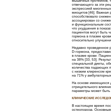
мышечных протеинов, т
отвечающего за эти р
экспрессией миогенных
миоцитов [46]. Важная
способствовало снижен
ассоциирован со сниже
и функциональным сос
что ухудшения в показ
пациентов могут быть 
гормона в плазме кров
относительно улучшени
Недавно проведенное р
D-гормона, предостави
в плазме крови. Пациен
на 38% [33, 53]. Резул
специальной диеты, об
количества падающих п
с низким клиренсом кре
на 71% у амбулаторных 
На основе имеющихся д
отрицательного влияни
параметры может быть 
КЛИНИЧЕСКИЕ ИССЛЕДОВ
В настоящее время пос
остеопороза. Основные 