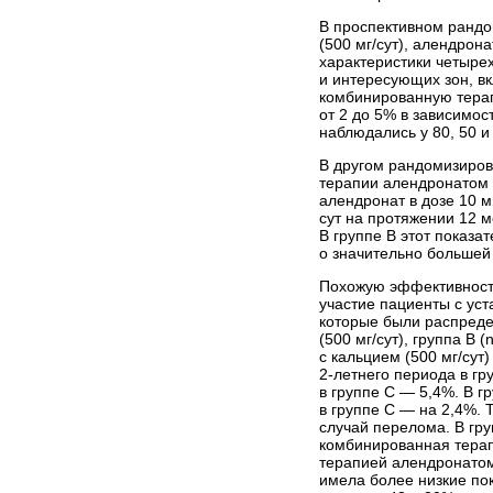
В проспективном рандо
(500 мг/сут), алендрона
характеристики четыре
и интересующих зон, в
комбинированную терап
от 2 до 5% в зависимо
наблюдались у 80, 50 
В другом рандомизиров
терапии алендронатом 
алендронат в дозе 10 мг
сут на протяжении 12 м
В группе В этот показа
о значительно большей
Похожую эффективность
участие пациенты с ус
которые были распредел
(500 мг/сут), группа В 
с кальцием (500 мг/сут
2-летнего периода в гр
в группе С — 5,4%. В 
в группе С — на 2,4%.
случай перелома. В гру
комбинированная тера
терапией алендронатом
имела более низкие пок