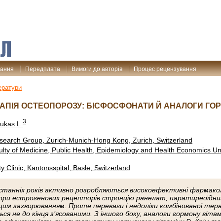
дання
Передплата
Вимоги до авторів
Процес рецензування
ератури
АПІЯ ОСТЕОПОРОЗУ: БІСФОСФОНАТИ Й АНАЛОГИ ГОР
3
ukas L.
search Group, Zurich-Munich-Hong Kong, Zurich, Switzerland
culty of Medicine, Public Health, Epidemiology and Health Economics Uni
ty Clinic, Kantonsspital, Basle, Switzerland
станніх років активно розробляються високоефективні фармакол
ори естрогенових рецепторів стронцію ранелат, паратиреоїдний
з цим захворюванням. Проте переваги і недоліки комбінованої т
ься не до кінця з’ясованими. З іншого боку, аналоги гормону віт