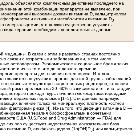
идола, объясняется комплексным действием последнего на
рименении этой комбинации препаратов не выявлено, при
с монотерапией высокими дозами витамина D, кальцитриолом
бисфосфонатом и активными метаболитами витамина D
3
но гиперкальцемии, что должно существенно улучшить
того вида терапии, необходимы дополнительные данные
 медицины. В связи с этим в развитых странах постоянно
сно связан с возрастными заболеваниями, в том числе
нные остео­порозом. Экономическое и социальное бремя таких
стности из-за того, что до недавнего времени
орогие препараты для лечения остеопороза. И только
ло значительно улучшить прогноз для этой группы заболеваний.
, селективные модуляторы эстрогеновых рецепторов, стронция
ьный риск переломов на 30–60% в зависимости от типа, стадии
ара, которые проходят курс лечения глюкокортикостероидами
 невертебральных переломов [1–3]. Эти данные напрямую
вающих влияние только на минеральную плотность костной
ими факторами риска [4]. Из-за того, что дефицит витамина D —
омбинированная терапия бисфосфонатами в сочетании
карств США (U.S.Food and Drug Administration — FDA) для
до сих пор существует недостаточная доказательная база
она витамина D, альфакальцидола (1α(OH)D
) или кальцитриола
3