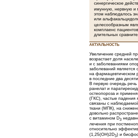
синергическое дейст
имунную, нервную и 
этом наблюдалось зн
или альфакальцидоло
целесообразным явля
комплаенс пациентов
длительных сравните
АКТУАЛЬНОСТЬ
Увеличение средней пр
возрастает доля населе
и с заболеваниями опо
заболеваний является с
на фармацевтическом р
в последние два десят
В первую очередь речь
ранелат и паратиреоид
остеопороза и применя
(ГКС), частые падения
связаны с наблюдаемой
ткани (МПК), на снижен
довольно распростране
с витамином D
недавно
3
лечения при постменоп
относительно эффектив
(1,25(OH)2D
) и бисфо
3