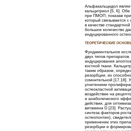
Альфакальцидол являет
кальцитриол [5, 6]. О
при ПМОП, показав при
который связывается с 
в качестве стандартно
большое количество да
индуцированного остеоп
ТЕОРЕТИЧЕСКИЕ ОСНОВ
Фундаментальное иссле
двух типов препаратов.
индуцирования апоптоза
костной ткани. Кальцит
таким образом, опреде
резорбции, их способн
сомнительной [17,18]. 
угнетением пролиферац
остеокластной активаци
воздействие на рецепт
и анаболического эффе
действии, для оптимиз
витамина D [23]. Раст
синтеза факторов роста
остеопонтин), свидете
применении этих препар
резорбции и формирова