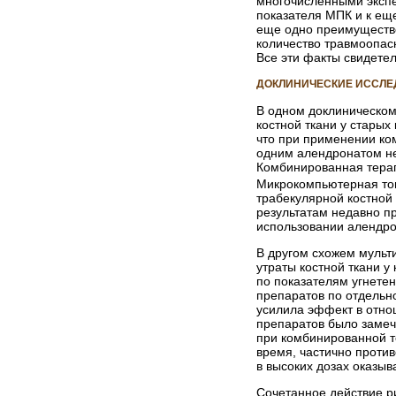
многочисленными экспе
показателя МПК и к ещ
еще одно преимущество
количество травмоопасн
Все эти факты свидете
ДОКЛИНИЧЕСКИЕ ИССЛ
В одном доклиническом
костной ткани у стары
что при применении ко
одним алендронатом не 
Комбинированная терап
Микрокомпьютерная том
трабекулярной костной
результатам недавно п
использовании алендрон
В другом схожем мульт
утраты костной ткани у
по показателям угнетен
препаратов по отдельн
усилила эффект в отно
препаратов было замеч
при комбинированной т
время, частично проти
в высоких дозах оказыв
Сочетанное действие р