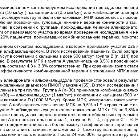
мизированном контролируемом исследовании проводилось лечение
та (10 мг/сут), кальцитриола (0,5 мкг/сут) или комбинацией алендрон
х исследуемых групп были одинаковыми. МПК измерялась с помощь
ключая позвоночник, туловище, нижние и верхние конечности и таз
ию, в сравнении с группами, проходившими лечение алендронат
сти от измеряемого участка во время проведения исследования и 
и 20% пациентов, принимавших комбинированную терапию, моноте
анном открытом исследовании, в котором принимали участие 22
и альфакальцидолом. В этом исследовании пациенты были распред
/сут в сочетании с кальцием в дозе 500 мг/сут, группа B (n=114) п
ес. В результате МПК в группе А увеличилась на 3,5% в пояснично
тель составил 4,3 и 3,3% соответственно. При сравнении групп стат
 эффективности комбинированной терапии в отношении МПК в важн
 алендроната и альфакальцидола продемонстрировали результаты
тановленным диагнозом ПМОП у мужчин [55]. В этом исследовании 
ены на три группы. Группа А (n=30) принимала комбинацию альфак
(n=30) — альфакальцидол (1 мкг/сут) в сочетании с кальцием (500 мг
) и витамином D (1000 МЕ/сут). Кроме МПК, измерялись также част
уппе А наблюдалось повышение МПК на 9,6% в LS в сравнении с изн
группе А наблюдалось существенное повышение МПК в FN на 3,8% в 
 Также проводилась оценка показателя невертебральных переломов
ппе А этот показатель составил 1, в группе В — 4, в группе С — 6.
пия продемонстрировала более высокую эффективность при сравн
 в сочетании с нативным витамином D. Также группа пациентов,
азатели в частоте падений. После 24 мес 80% пациентов в группе А