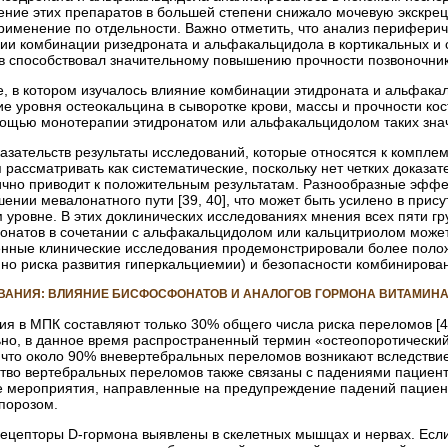
ние этих препаратов в большей степени снижало мочевую экскре
 применение по отдельности. Важно отметить, что анализ перифер
нии комбинации ризедроната и альфакальцидола в кортикальных и 
в способствовал значительному повышению прочности позвоночник
, в котором изучалось влияние комбинации этидроната и альфакал
е уровня остеокальцина в сыворотке крови, массы и прочности кос
мощью монотерапии этидронатом или альфакальцидолом таких значи
азательств результаты исследований, которые относятся к компл
рассматривать как систематические, поскольку нет четких доказат
чно приводит к положительным результатам. Разнообразные эффек
нии мевалонатного пути [39, 40], что может быть усилено в прису
уровне. В этих доклинических исследованиях мнения всех пяти гру
атов в сочетании с альфакальцидолом или кальцитриолом может 
ные клинические исследования продемонстрировали более полож
но риска развития гиперкальциемии) и безопасности комбинирова
ВАНИЯ: ВЛИЯНИЕ БИСФОСФОНАТОВ И АНАЛОГОВ ГОРМОНА ВИТАМИНА
ния в МПК составляют только 30% общего числа риска переломов 
ьно, в данное время распространенный термин «остеопоротически
, что около 90% вневертебральных переломов возникают вследствие
ство вертебральных переломов также связаны с падениями пациент
 мероприятия, направленные на предупреждение падений пациент
порозом.
рецепторы D-гормона выявлены в скелетных мышцах и нервах. Если 