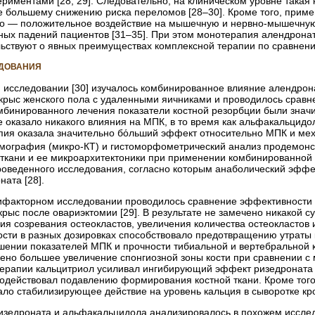
риментами [28, 29]. Следовательно, на клиническом уровне така
е большему снижению риска переломов [28–30]. Кроме того, приме
 — положительное воздействие на мышечную и нервно-­мышечную 
ых падений пациентов [31–35]. При этом монотерапия алендронато
льствуют о явных преимуществах комплексной терапии по сравнен
ЕДОВАНИЯ
 исследовании [30] изучалось комбинированное влияние алендрона
х крыс женского пола с удаленными яичниками и проводилось сравн
мбинированного лечения показатели костной резорбции были знач
оказало никакого влияния на МПК, в то время как альфакальцидол
ия оказала значительно бόльший эффект относительно МПК и механ
ография (микро-КТ) и гистоморфометрический анализ продемонст
 ткани и ее микроархитектоники при применении комбинированной 
роведенного исследования, согласно которым анаболический эфф
ата [28].
ифакторном исследовании проводилось сравнение эффективности 
 крыс после овариэктомии [29]. В результате не замечено никако
ия созревания остеокластов, увеличения количества остеокластов
ости в разных дозировках способствовало предотвращению утраты 
шении показателей МПК и прочности тибиальной и вертебральной к
ено большее увеличение спонгиозной зоны кости при сравнении с 
ерапии кальцитриол усиливал ингибирующий эффект ризедроната в 
водействовал подавлению формирования костной ткани. Кроме тог
ало стабилизирующее действие на уровень кальция в сыворотке кр
изедроната и альфакальцидола анализировалось в похожем исслед