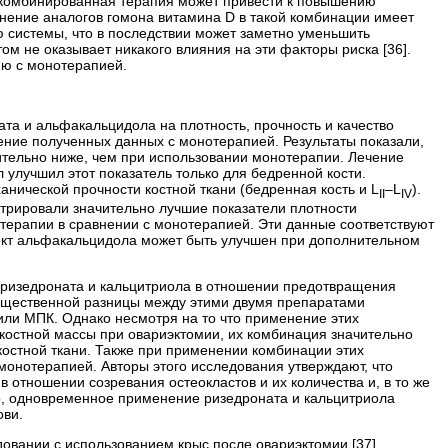
я комбинированная терапия может привести к повышению
нение аналогов гомона витамина D в такой комбинации имеет
системы, что в последствии может заметно уменьшить
м не оказывает никакого влияния на эти факторы риска [36].
ию с монотерапией.
та и альфакальцидола на плотность, прочность и качество
ение полученных данных с монотерапией. Результаты показали,
ительно ниже, чем при использовании монотерапии. Лечение
 улучшил этот показатель только для бедренной кости.
ической прочности костной ткани (бедренная кость и L
–L
).
II
IV
рировали значительно лучшие показатели плотности
терапии в сравнении с монотерапией. Эти данные соответствуют
ект альфакальцидола может быть улучшен при дополнительном
ризедроната и кальцитриола в отношении предотвращения
й существенной разницы между этими двумя препаратами
 или МПК. Однако несмотря на то что применение этих
костной массы при овариэктомии, их комбинация значительно
остной ткани. Также при применении комбинации этих
монотерапией. Авторы этого исследования утверждают, что
отношении созревания остеокластов и их количества и, в то же
о, одновременное применение ризедроната и кальцитриола
ови.
овании с использованием крыс после овариэктомии [37].