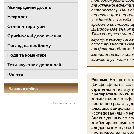
підтверджували свою
та клінічної ефекти
Міжнародний досвід
остеопорозу. Наш об
переваги цих терапе
Некролог
у відповідь на комб
зробити висновок, щ
Огляд літератури
мкг/добу має значні 
Така синергетична д
Оригінальні дослідження
імунну, нервову і м’
спостерігалося значн
Погляд на проблему
альфакальцидолом. Ґ
зменшення кількості
Події та коментарі
зважити усі «за» і 
Тези наукових доповідей
Ювілей
Резюме.
На протяже
(бисфосфонаты, селе
Часопис online
стратегию и тактику
препаратами и/или в
кальцитриол и альфа
постоянно растет до
Всі новини
альфакальцидолом пр
исследованиям имеет
Анализ данных по по
комбинированную тер
аледронатом в дозе 1
преимущества по сра