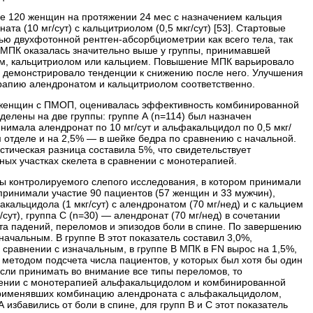
 120 женщин на протяжении 24 мес с назначением кальция
ата (10 мг/сут) с кальцитриолом (0,5 мкг/сут) [53]. Стартовые
ю двухфотонной рентген-абсорбциометрии как всего тела, так
. МПК оказалась значительно выше у группы, принимавшей
ом, кальцитриолом или кальцием. Повышение МПК варьировало
не демонстрировало тенденции к снижению после него. Улучшения
рапию алендронатом и кальцитриолом соответственно.
6 женщин с ПМОП, оценивалась эффективность комбинированной
елены на две группы: группе А (n=114) был назначен
ринимала алендронат по 10 мг/сут и альфакальцидол по 0,5 мкг/
м отделе и на 2,5% — в шейке бедра по сравнению с начальной.
истическая разница составила 5%, что свидетельствует
ых участках скелета в сравнении с монотерапией.
 контролируемого слепого исследования, в котором принимали
принимали участие 90 пациентов (57 женщин и 33 мужчин),
альцидола (1 мкг/сут) с алендронатом (70 мг/нед) и с кальцием
/сут), группа С (n=30) — алендронат (70 мг/нед) в сочетании
ота падений, переломов и эпизодов боли в спине. По завершению
ачальным. В группе В этот показатель составил 3,0%,
сравнении с изначальным, в группе В МПК в FN вырос на 1,5%,
 методом подсчета числа пациентов, у которых был хотя бы один
 Если принимать во внимание все типы переломов, то
ении с монотерапией альфакальцидолом и комбинированной
 применявших комбинацию алендроната с альфакальцидолом,
 избавились от боли в спине, для групп В и С этот показатель