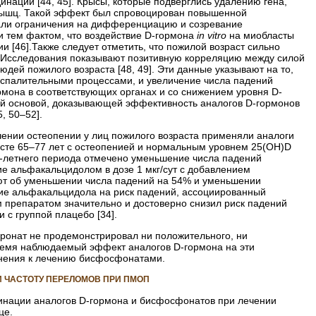
нации [44, 45]. Крысы, которые подверглись удалению гена,
мышц. Такой эффект был спровоцирован повышенной
вали ограничения на дифференциацию и созревание
и тем фактом, что воздействие D-гормона
in vitro
на миобласты
 [46].Также следует отметить, что пожилой возраст сильно
. Исследования показывают позитивную корреляцию между силой
юдей пожилого возраста [48, 49]. Эти данные указывают на то,
воспалительными процессами, и увеличение числа падений
мона в соответствующих органах и со снижением уровня D-
кой основой, доказывающей эффективность аналогов D-гормонов
, 50–52].
ении остеопении у лиц пожилого возраста применяли аналоги
сте 65–77 лет с остеопенией и нормальным уровнем 25(OH)D
и 3-летнего периода отмечено уменьшение числа падений
ние альфакальцидолом в дозе 1 мкг/сут с добавлением
уют об уменьшении числа падений на 54% и уменьшении
ние альфакальцидола на риск падений, ассоциированный
им препаратом значительно и достоверно снизил риск падений
 с группой плацебо [34].
ронат не продемонстрировал ни положительного, ни
время наблюдаемый эффект аналогов D-гормона на эти
лнения к лечению бисфосфонатами.
 ЧАСТОТУ ПЕРЕЛОМОВ ПРИ ПМОП
бинации аналогов D-гормона и бисфосфонатов при лечении
це.