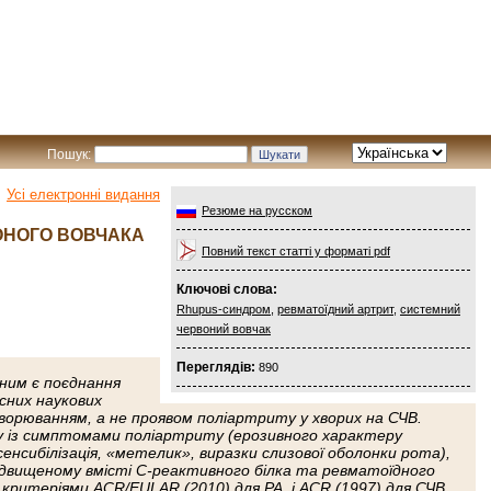
Пошук:
Усі електронні видання
Резюме на русском
ВОНОГО ВОВЧАКА
Повний текст статті у форматі pdf
Ключові слова:
Rhupus-синдром
,
ревматоїдний артрит
,
системний
червоний вовчак
Переглядів:
890
ним є поєднання
сних наукових
орюванням, а не проявом поліартриту у хворих на СЧВ.
ку із симптомами поліартриту (ерозивного характеру
сибілізація, «метелик», виразки слизової оболонки рота),
ідвищеному вмісті С-реактивного білка та ревматоїдного
і критеріями ACR/EULAR (2010) для РА, і ACR (1997) для СЧВ.