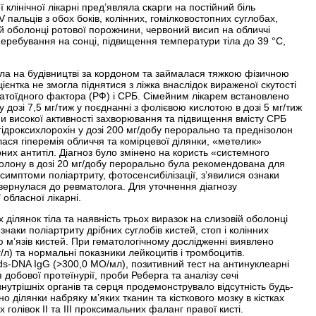
ї клінічної лікарні пред’являла скарги на постійний біль
пальців з обох боків, колінних, гомілковостопних суглобах,
вій оболонці ротової порожнини, червоний висип на обличчі
 перебування на сонці, підвищення температури тіла до 39 °С,
ала на будівництві за кордоном та займалася тяжкою фізичною
ієнтка не змогла піднятися з ліжка внаслідок вираженої скутості
матоїдного фактора (РФ) і СРБ. Сімейним лікарем встановлено
дозі 7,5 мг/тиж у поєднанні з фолієвою кислотою в дозі 5 мг/тиж
ми високої активності захворювання та підвищення вмісту СРБ
гідроксихлорохін у дозі 200 мг/добу перорально та преднізолон
лася гіперемія обличчя та комірцевої ділянки, «метелик»
них антитіл. Діагноз було змінено на користь «системного
золону в дозі 20 мг/добу пер­орально була рекомендована для
симптоми поліартриту, фотосенсибілізації, з’явилися ознаки
звернулася до ревматолога. Для уточнення діагнозу
 обласної лікарні.
ділянок тіла та наявність трьох виразок на слизовій оболонці
наки поліартриту дрібних суглобів кистей, стоп і колінних
ію м’язів кистей. При гематологічному дослідженні виявлено
л) та нормальні показники лейкоцитів і тромбоцитів.
-ds-DNA IgG (>300,0 МО/мл), позитивний тест на антинуклеарні
я добової протеїнурії, проби Реберга та аналізу сечі
утрішніх органів та серця продемонструвало відсутність будь-
 ділянки набряку м’яких тканин та кісткового мозку в кістках
 голівок II та III проксимальних фаланг правої кисті.