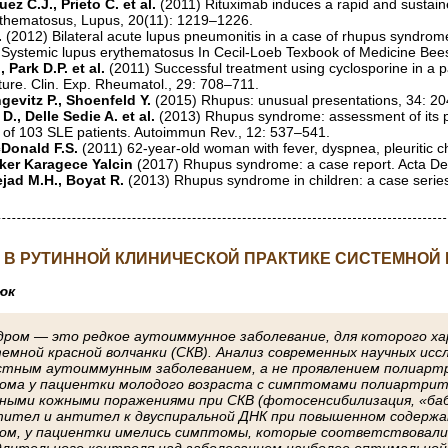
uez C.J., Prieto С. et al.
(2011) Rituximab induces a rapid and sustain
ythematosus, Lupus, 20(11): 1219–1226.
.
(2012) Bilateral acute lupus pneumonitis in a case of rhupus syndrom
 Systemic lupus erythematosus In Cecil-Loeb Texbook of Medicine Bees
, Park D.P. et al.
(2011) Successful treatment using cyclosporine in a p
ature. Clin. Exp. Rheumatol., 29: 708–711.
evitz P., Shoenfeld Y.
(2015) Rhupus: unusual presentations, 34: 2
 D., Delle Sedie A. et al.
(2013) Rhupus syndrome: assessment of its pre
t of 103 SLE patients. Autoimmun Rev., 12: 537–541.
cDonald F.S.
(2011) 62-year-old woman with fever, dyspnea, pleuritic c
lker Karagece Yalcin
(2017) Rhupus syndrome: a case report. Acta De
ejad M.H., Boyat R.
(2013) Rhupus syndrome in children: a case serie
 В РУТИННОЙ КЛИНИЧЕСКОЙ ПРАКТИКЕ СИСТЕМНОЙ
нюк
дром — это редкое аутоиммунное заболевание, для которого х
емной красной волчанки (СКВ). Анализ современных научных ис
тным аутоиммунным заболеванием, а не проявлением полиартр
рома у пациентки молодого возраста с симптомами полиартри
чными кожными поражениями при СКВ (фотосенсибилизация, «бабо
ител и антител к двуспиральной ДНК при повышенном содержа
азом, у пациентки имелись симптомы, которые соответствовали
 длительного контроля над заболеванием наиболее оптимальной