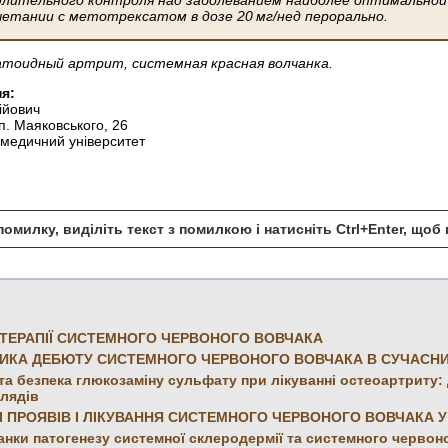
четании с метотрексатом в дозе 20 мг/нед перорально.
атоидный артрит, системная красная волчанка.
я:
ійович
п. Маяковського, 26
 медичний університет
омилку, виділіть текст з помилкою і натисніть Ctrl+Enter, що
ТЕРАПІЇ СИСТЕМНОГО ЧЕРВОНОГО ВОВЧАКА
ИКА ДЕБЮТУ СИСТЕМНОГО ЧЕРВОНОГО ВОВЧАКА В СУЧАСН
та безпека глюкозаміну сульфату при лікуванні остеоартриту: 
глядів
 ПРОЯВІВ І ЛІКУВАННЯ СИСТЕМНОГО ЧЕРВОНОГО ВОВЧАКА У 
ланки патогенезу системної склеродермії та системного червон