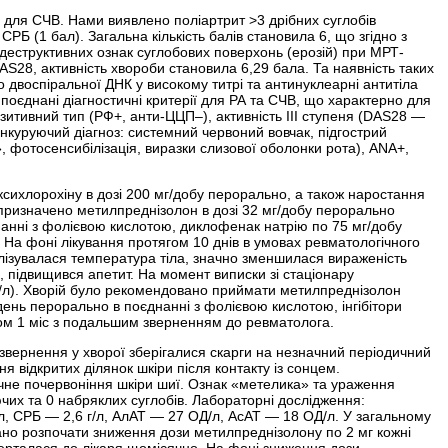
 для СЧВ. Нами виявлено поліартрит >3 дрібних суглобів
РБ (1 бал). Загальна кількість балів становила 6, що згідно з
деструктивних ознак суглобових поверхонь (ерозій) при МРТ-
AS28, активність хвороби становила 6,29 бала. Та наявність таких
 двоспіральної ДНК у високому титрі та антинуклеарні антитіла
и поєднані діагностичні критерії для РА та СЧВ, що характерно для
зитивний тип (РФ+, анти-ЦЦП–), активність III ступеня (DAS28 —
 Конкуруючий діагноз: системний червоний вовчак, підгострий
», фотосенсибілізація, виразки слизової оболонки рота), ANA+,
си­хлорохіну в дозі 200 мг/добу перорально, а також наростання
о призначено метилпреднізолон в дозі 32 мг/добу перорально
днанні з фолієвою кислотою, диклофенак натрію по 75 мг/добу
. На фоні лікування протягом 10 днів в умовах ревматологічного
малізувалася температура тіла, значно зменшилася вираженість
, підвищився апетит. На момент виписки зі стаціонару
г/л). Хворій було рекомендовано приймати метилпреднізолон
ждень перорально в поєднанні з фолієвою кислотою, інгібітори
ом 1 міс з подальшим зверненням до ревматолога.
 звернення у хворої зберігалися скарги на незначний періодичний
ня відкритих ділянок шкіри після контакту із сонцем.
чне почервоніння шкіри шиї. Ознак «метелика» та ураження
чих та 0 набряклих суглобів. Лабораторні дослідження:
л, СРБ — 2,6 г/л, АлАТ — 27 ОД/л, АсАТ — 18 ОД/л. У загальному
вано розпочати зниження дози метилпреднізолону по 2 мг кожні
верталася до лікаря щомісячно. На фоні зниження дози