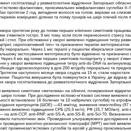
омент госпіталізації у ревматологічне відділення Запорізької обласно
п’ястково-фалангових, проксимальних міжфалангових суглобах ІІ–ІV 
обах протягом 2 год, випадіння волосся на голові, виразки на слизо
перемію комірцевої ділянки та появу пухирів на шкірі плечей після
 хвора протягом року до появи перших клінічних симптомів працюв
ми з’явилися гостро, 9 міс тому, коли після перенесеного стресу пац
тей і стоп. При обстеженні у хворої виявлено підвищення титру рев
ртрит, серопозитивний тип» та призначено терапію метотрексатом у 
обу перорально. Через 1 міс терапії у пацієнтки зберігалися симпто
одальшому застосування метотрексату було відмінено та призначено 
Через 4 міс від появи перших симптомів поліартриту у хворої з’яви
нні у хворої виявлено підвищення титру anti-ds-DNA та антинуклеар
мбінація гідроксихлорохіну в дозі 200 мг/добу перорально та предні
ротягом наступного місяця хвора схудла на 15 кг, стали наростати 
онки. Пацієнтка вимушена була повернутися в Україну, де відразу 
я хвора госпіталізована до ревматологічного відділення Запорізької
 виявлено симптоми «метелика» на обличчі, почервоніння відкритих 
шкіри голови. При дослідженні кістково-м’язової системи виявлені оз
ількості встановлено 16 болючих та 10 набряклих суглобів) та атроф
сідання еритроцитів (ШОЕ) —43 мм/год, зниження гемоглобіну (97 г/
дженні виявлено підвищення СРБ (25,5 мг/л), РФ (25,7 МО/мл), anti
 на anti-CCP, anti-RNP, anti-SS-A, anti-SS-B, anti-Scl-70. Визначенн
вило патологічних змін. Проведення ультразвукового дослідження вн
и проведенні магнітно-резонансної томографії (МРТ) кистей виявлено
новіт променезап’ясткових суглобів та ерозій у ділянці проксимальних