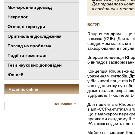
Для тривалого конт
Міжнародний досвід
в поєднанні з метот
Некролог
ВСТУП
Огляд літератури
Rhupus-синдром — це рі
Оригінальні дослідження
вовчака (СЧВ). Для клі
синдромом мають клініч
Погляд на проблему
захворювання в популяці
Події та коментарі
Вперше концепція Rhupu
6 випадків захворюванн
Тези наукових доповідей
Концепція Rhupus-синдр
Ювілей
ураженням суглобів. Др
у більшості пацієнтів 
час від початку суглобо
Часопис online
діаметрально відрізняю
відіграють Т-хелпери 1-г
Для пацієнтів із Rhupu
Всі новини
з anti-CCP-антитілами 
що є маркером перехрес
проявами синдрому Шегрен
РА також свідчить про 
Майже всі випадки Rhupus