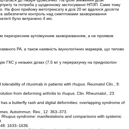
артриту та потреба у щоденному застосуванні НПЗП. Саме тому
о. На фоні прийому метотрексату в дозі 20 мг вдалося досягти
) та забезпечити контроль над симптомами захворювання
атегії було витрачено 4 міс.
емим перехресним аутоімунним захворюванням, а не проявом
ивного РА, а також наявність імунологічних маркерів, що типово
ію ГКС у низьких дозах (7,5 мг у перерахунку на преднізолон
 tolerability of rituximab in patients with rhupus. Reumatol Clin., 9:
olution from deforming arthritis to rhupus. Clin. Rheumatol., 23:
as a butterfly rash and digital deformities: overlapping syndrome of
omes. Autoimmun. Rev., 12: 363–373.
with Rhupus syndrome: manifestations and comparisons with systemic
9.
148: 1633–1636.