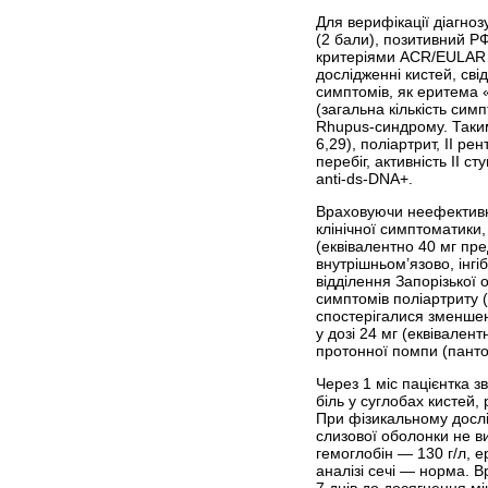
Для верифікації діагно
(2 бали), позитивний РФ
критеріями ACR/EULAR (
дослідженні кистей, сві
симптомів, як еритема 
(загальна кількість сим
Rhupus-синдрому. Таким
6,29), поліартрит, II р
перебіг, активність II 
anti-ds-DNA+.
Враховуючи неефективні
клінічної симптоматики,
(еквівалентно 40 мг пр
внутрішньом’язово, інгі
відділення Запорізької
симптомів поліартриту 
спостерігалися зменшен
у дозі 24 мг (еквівален
протонної помпи (панто
Через 1 міс пацієнтка 
біль у суглобах кистей,
При фізикальному дослі
слизової оболонки не в
гемоглобін — 130 г/л, 
аналізі сечі — норма. 
7 днів до досягнення м