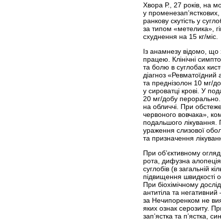
Хвора Р., 27 років, на м
у променезап’ясткових, 
ранкову скутість у сугл
за типом «метелика», гі
схуднення на 15 кг/міс.
Із анамнезу відомо, що
працею. Клінічні симпто
та болю в суглобах кис
діагноз «Ревматоїдний а
та преднізолон 10 мг/д
у сироватці крові. У п
20 мг/добу перорально. 
на обличчі. При обстеже
червоного вовчака», ко
подальшого лікування. П
ураження слизової обол
та призначення лікуванн
При об’єктивному огляді
рота, дифузна алопеція 
суглобів (в загальній к
підвищення швидкості о
При біохімічному дослі
антитіла та негативний —
за Нечипоренком не вия
яких ознак серозиту. Пр
зап’ястка та п’ястка, си