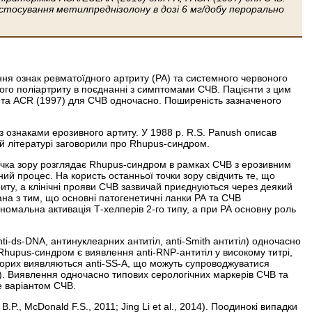
осування метилпреднізолону в дозі 6 мг/добу перорально
ня ознак ревматоїдного артриту (РА) та системного червоного
ого поліартриту в поєднанні з симптомами СЧВ. Пацієнти з цим
 та ACR (1997) для СЧВ одночасно. Поширеність зазначеного
 ознаками ерозивного артиту. У 1988 р. R.S. Panush описав
й літературі заговорили про Rhupus-синдром.
точка зору розглядає Rhupus-синдром в рамках СЧВ з ерозивним
й процес. На користь останньої точки зору свідчить те, що
иту, а клінічні прояви СЧВ зазвичай приєднуються через деякий
на з тим, що основ­ні патогенетичні ланки РА та СЧВ
номальна активація Т-хелперів 2-го типу, а при РА основну роль
i-ds-DNA, антинуклеарних антитіл, anti-Smith антитіл) одночасно
Rhupus-синдром є виявлення anti-RNP-антитіл у високому титрі,
ворих виявляються anti-SS-A, що можуть супроводжуватися
2014). Виявлення одночасно типових серологічних маркерів СЧВ та
е варіантом СЧВ.
P., McDonald F.S., 2011; Jing Li et al., 2014). Поодинокі випадки