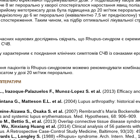
е 8 мг пер­орально у хворої спостерігалося наростання явищ полі
у прийому метотрексату доза була підвищена до 20 мг/тиж пер­оральн
днізолону до 6 мг пер­орально (еквівалентно 7,5 мг преднізолону
 спостереження. Таким чином, на підбір оптимальної лікувальної стр
сучасних наукових досліджень свідчать, що Rhupus-синдром є окр
а СЧВ.
 характерним є поєднання клінічних симптомів СЧВ із ознаками ероз
ання пацієнтів із Rhupus-синдромом можемо рекомендувати комбінац
ксатом у дозі 20 мг/тиж перорально.
ЛІТЕРАТУРИ
., Irazoque-Palazuelos F., Munoz-Lopez S. et al.
(2013) Efficacy and
ntana G., Matteson E.L. et al.
(2004) Lupus arthropathy: historical ev
ine-Aizawa S., Osaka S. et al.
(2007) Rembrandt’s Maria Bockenolle h
tis and systemic lupus erythematosus. Med. Hypotheses, 68: 906–909.
o M., Bettio S., et al.
(2013) Overlap connective tissue disease syndr
 Wu, Xinxiang Huang et al.
(2014) Clinical analysis of 56 patients 
s. A Retrospective Case-Control Study Medicine, Baltimore, 93(10): 4
ards L., Longley S.
(1988) «Rhupus» syndrome. Arch. Intern. Med., 