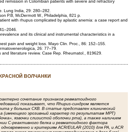
ed remission in Colombian patients with severe and refractory
e. Lung India, 29: 280–282.
on P.B, McDermott W., Philadelphia, 821 p.
atient with rhupus complicated by aplastic anemia: a case report and
041–2046.
valence and its clinical and instrumental characteristics in a
hest pain and weight loss. Mayo Clin. Proc., 86: 152–155.
rmatovenerologica, 26: 77–79.
s and literature review. Case Rep. Rheumatol., 819629.
 КРАСНОЙ ВОЛЧАНКИ
арактерно сочетание признаков ревматоидного
следований показывает, что Rhupus-синдром является
ита у больных СКВ. В статье представлен клинический
та (имеющего эрозивный характер по результатам МРТ)
чка», язвочки слизистой оболочки рта), а также наличием
нии С-реактивного белка и ревматоидного фактора
 одновременно и критериям ACR/EULAR (2010) для РА, и ACR
 стала схема применения метилпреднизолона в дозе 6 мг/