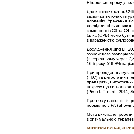
Rhupus-синдрому у чолові
Для клінічних ознак СЧ
зазвичай включають ура
алопецію. Ураження віс
дослідженні виявляють 
компонентів С3 та С4, 
білка (СРБ) може бути 
з вираженістю суглобовог
Дослідження Jing Li (2
зазначеного захворюван
(в середньому через 7,
16,5 року. У 8,9% паці
При проведенні лікуван
(ГКС) та цитостатиків, 
препарати, цитостатики
некрозу пухлин-альфа т
(Pinto L.F. et al., 2011; 
Прогноз у пацієнтів із 
порівняно з РА (Showman
Мета виконаної роботи 
з оптимальною терапев
КЛІНІЧНИЙ ВИПАДОК RH