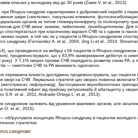
ків описані у молодому віці до 30 років (Ziaee V. et al., 2013).
В при Rhupus-синдромі характерними є доброякісний перебіг з пере
ження шкіри («метелик», папульозні елементи, фотосенсибілізацію
церальних органів за типом гломерулонефриту та полісерозиту тр
типові для СЧВ зміни: анемію, лейкопенію, тромбоцитопенію. Для 
що спостерігається при класичному варіанті СЧВ та є одним із ланок
в межах норми, в той час як у пацієнтів із Rhupus-синдромом спост
о синдрому (Fernandez A. et al., 2004; Jing Li et al., 2014; Showman 
014), що проводилося на вибірці з 56 пацієнтів із Rhupus-синдромо
ня), продемонструвало, що у 83,9% захворювання дебютує із симп
8 року). У 7,1% хворих прояви СЧВ передують розвитку ознак РА, а
єнтів — симптоми СЧВ та РА виникають одночасно.
ня переважна кількість досліджень продемонструвала, що пацієнти
ніж хворі на СЧВ. Лікувальна стратегія цих хворих повинна включати 
 (метотрексат, лефлуномід). Застосування імунобіологічних препара
а позитивний ефект від прийому ритуксимабу й абатацепту у хворих
Seo S.R. et al., 2011; Andrade-Ortega L. et al., 2013).
цим синдромом залежить від ураження важливих органів, але загалом 
 O. et al., 2015).
— обґрунтувати концепцію Rhupus-синдрому в пацієнтки молодого ві
тичною стратегією.
UPUS-СИНДРОМУ