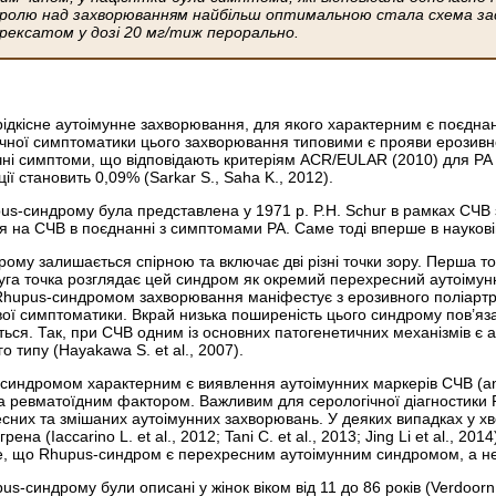
ролю над захворюванням найбільш оптимальною стала схема заст
рексатом у дозі 20 мг/тиж перорально.
дкісне аутоімунне захворювання, для якого характерним є поєднан
нічної симптоматики цього захворювання типовими є прояви ерозивн
ні симптоми, що відповідають критеріям ACR/EULAR (2010) для РА
ї становить 0,09% (Sarkar S., Saha K., 2012).
s-синдрому була представлена у 1971 р. P.H. Schur в рамках СЧВ з
я на СЧВ в поєднанні з симптомами РА. Саме тоді вперше в наукові
ому залишається спірною та включає дві різні точки зору. Перша 
уга точка розглядає цей синдром як окремий перехресний аутоімунни
із Rhupus-синдромом захворювання маніфестує з ерозивного поліартр
вої симптоматики. Вкрай низька поширеність цього синдрому пов’яза
ться. Так, при СЧВ одним із основних патогенетичних механізмів є а
о типу (Hayakawa S. et al., 2007).
s-синдромом характерним є виявлення аутоімунних маркерів СЧВ (ant
та ревматоїдним фактором. Важливим для серологічної діагностики 
них та змішаних аутоімунних захворювань. У деяких випадках у х
а (Iaccarino L. et al., 2012; Tani C. et al., 2013; Jing Li et al., 
те, що Rhupus-синдром є перехресним аутоімунним синдромом, а н
-синдрому були описані у жінок віком від 11 до 86 років (Verdoorn B.