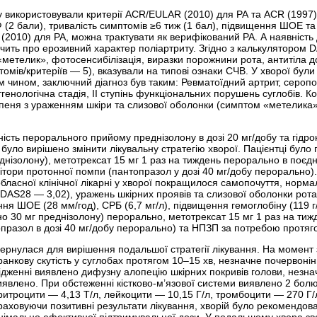
зу використовували критерії ACR/EULAR (2010) для РА та ACR (1997)
 (2 бали), тривалість симптомів ≥6 тиж (1 бал), підвищення ШОЕ та С
2010) для РА, можна трактувати як верифікований РА. А наявність 
дчить про ерозивний характер поліартриту. Згідно з калькулятором D
«метелик», фотосенсибілізація, виразки порожнини рота, антитіла до
птомів/критеріїв — 5), вказували на типові ознаки СЧВ. У хворої бул
 чином, заключний діагноз був таким: Ревматоїдний артрит, серопо
ентгенологічна стадія, II ступінь функціональних порушень суглобів.
ступеня з ураженням шкіри та слизової оболонки (симптом «метелика
сть перорального прийому преднізолону в дозі 20 мг/добу та гідрок
 було вирішено змінити лікувальну стратегію хворої. Пацієнтці бул
еднізолону), метотрексат 15 мг 1 раз на тиждень пер­орально в поє
бітори протонної помпи (пантопразол у дозі 40 мг/добу перорально)
 обласної клінічної лікарні у хворої покращилося самопочуття, нор
(DAS28 — 3,02), уражень шкірних проявів та слизової оболонки рота
ня ШОЕ (28 мм/год), СРБ (6,7 мг/л), підвищення гемоглобіну (119 
тно 30 мг преднізолону) перорально, метотрексат 15 мг 1 раз на ти
празол в дозі 40 мг/добу перорально) та НПЗП за потребою протяг
звернулася для вирішення подальшої стратегії лікування. На момент
 ранкову скутість у суглобах протягом 10–15 хв, незначне почервонін
дженні виявлено дифузну алопецію шкірних покривів голови, незна
иявлено. При обстеженні кістково-м’язової системи виявлено 2 болю
еритроцити — 4,13 Т/л, лейкоцити — 10,15 Г/л, тромбоцити — 270 Г/
Враховуючи позитивні результати лікування, хворій було рекомендо
інімально ефективної підтримувальної дози. У подальшому хвора з