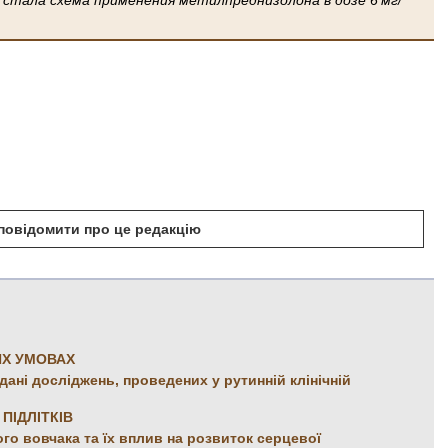
б повідомити про це редакцію
ИХ УМОВАХ
дані досліджень, проведених у рутинній клінічній
ПІДЛІТКІВ
ого вовчака та їх вплив на розвиток серцевої