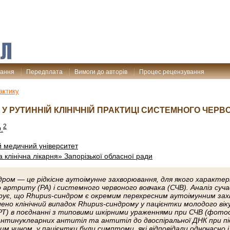
дання
Передплата
Вимоги до авторів
Процес рецензування
актику
У РУТИННІЙ КЛІНІЧНІЙ ПРАКТИЦІ СИСТЕМНОГО ЧЕР
2
.
й медичний університет
 клінічна лікарня» Запорізької обласної ради
ром — це рідкісне аутоімунне захворювання, для якого характер
 артриту (РА) і системного червоного вовчака (СЧВ). Аналіз суча
ує, що Rhupus-синдром є окремим перехресним аутоімунним захв
но клінічний випадок Rhupus-синдрому у пацієнтки молодого ві
) в поєднанні з типовими шкірними ураженнями при СЧВ (фотосен
нтинуклеарних антитіл та антитіл до двоспіральної ДНК при п
им чином, у пацієнтки були симптоми, які відповідали одночасно 