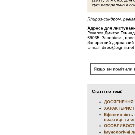
сут перорально в со
Rhupus-синдром, ревм
Адреса для листуванн
Рекалов Дмитро Геннад
69035, Запоріжжя, прос
Запорізький державний
E-mail: direc@bigmir.net
Якщо ви помітили п
Статті по темі:
ДОСЯГНЕННЯ 
ХАРАКТЕРИСТ
Ефективність 
практиці, та о
ОСОБЛИВОСТІ
Імунологічні 