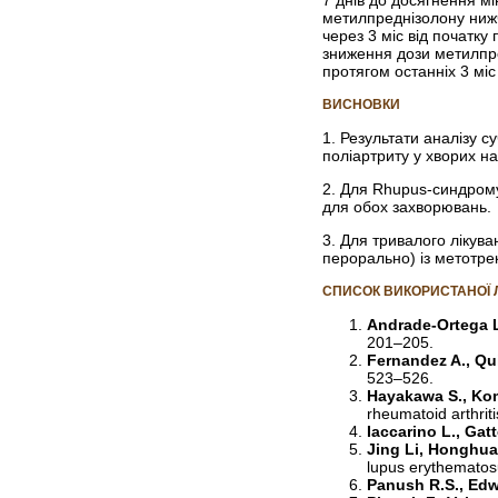
метилпреднізолону нижч
через 3 міс від початк
зниження дози метилпре
протягом останніх 3 міс
ВИСНОВКИ
1. Результати аналізу 
поліартриту у хворих н
2. Для Rhupus-синдрому
для обох захворювань.
3. Для тривалого лікув
перорально) із метотре
СПИСОК ВИКОРИСТАНОЇ 
Andrade-Ortega L
201–205.
Fernandez A., Qui
523–526.
Hayakawa S., Kom
rheumatoid arthri
Iaccarino L., Gatt
Jing Li, Honghua
lupus erythematosu
Panush R.S., Edw