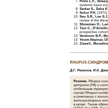
Pinto L.F., Velasq
systemic lupus er
Sarkar S., Saha K
Schur P.H.
(1971)
Seo S.R., Lee S.J.
review of the liter
Showman O., Lang
Tani С., D’Aniello
prospective cohor
Verdoorn B.P., M
Yesim Akpinar, Ü
ZiaeeV., Moradin
RHUPUS-СИНДРОМ
Д.Г. Рекалов, И.А. Да
Резюме.
Rhupus-син
артрита (РА) и сист
отдельным перекрес
случай Rhupus-синд
в сочетании с типи
антинуклеарных ант
в крови. Таким обр
(1997) для СКВ. Для