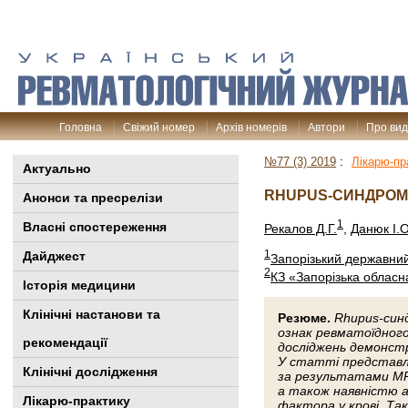
Головна
Свіжий номер
Архів номерів
Автори
Про ви
№77 (3) 2019
:
Лікарю-пр
Актуально
RHUPUS-СИНДРОМ 
Анонси та пресрелізи
1
Власні спостереження
Рекалов Д.Г.
,
Данюк І.О
1
Дайджест
Запорізький державни
2
КЗ «Запорізька обласна
Історія медицини
Клінiчні настанови та
Резюме.
Rhupus-синд
ознак ревматоїдного
рекомендації
досліджень демонстр
У статті представле
Клінічні дослідження
за результатами МРТ
а також наявністю а
Лікарю-практику
фактора у крові. Так