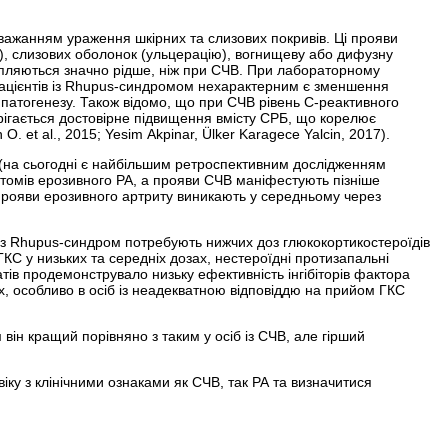
важанням ураження шкірних та слизових покривів. Ці прояви
), слизових оболонок (ульцерацію), вогнищеву або дифузну
апляються значно рідше, ніж при СЧВ. При лабораторному
пацієнтів із Rhupus-синдромом нехарактерним є зменшення
 патогенезу. Також відомо, що при СЧВ рівень С-реактивного
ерігається достовірне підвищення вмісту СРБ, що корелює
O. et al., 2015; Yesim Akpinar, Ülker Karagece Yalcin, 2017).
м (на сьогодні є найбільшим ретроспективним дослідженням
томів ерозивного РА, а прояви СЧВ маніфестують пізніше
 прояви ерозивного артриту виникають у середньому через
 із Rhupus-синдром потребують нижчих доз глюкокортикостероїдів
ГКС у низьких та середніх дозах, нестероїдні протизапальні
тів продемонструвало низьку ефективність інгібіторів фактора
, особливо в осіб із неадекватною відповіддю на прийом ГКС
він кращий порівняно з таким у осіб із СЧВ, але гірший
ку з клінічними ознаками як СЧВ, так РА та визначитися