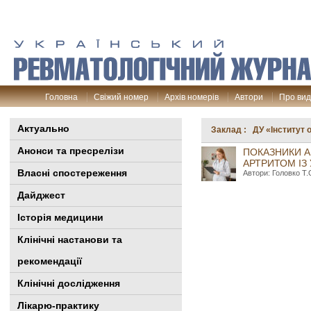
Головна
Свіжий номер
Архів номерів
Автори
Про ви
Актуально
Заклад : ДУ «Інститут о
Анонси та пресрелізи
ПОКАЗНИКИ А
АРТРИТОМ ІЗ
Власні спостереження
Автори: Головко Т.
Дайджест
Історія медицини
Клінiчні настанови та
рекомендації
Клінічні дослідження
Лікарю-практику