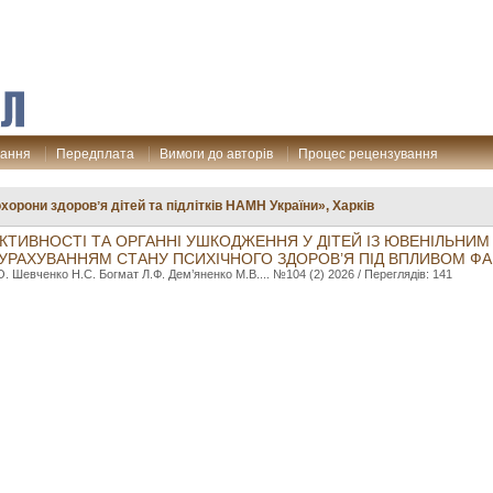
дання
Передплата
Вимоги до авторів
Процес рецензування
хорони здоровʼя дітей та підлітків НАМН України», Харків
КТИВНОСТІ ТА ОРГАННІ УШКОДЖЕННЯ У ДІТЕЙ ІЗ ЮВЕНІЛЬНИМ
 УРАХУВАННЯМ СТАНУ ПСИХІЧНОГО ЗДОРОВ’Я ПІД ВПЛИВОМ ФА
О. Шевченко Н.С. Богмат Л.Ф. Дем’яненко М.В.... №104 (2) 2026 / Переглядів: 141