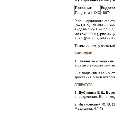
Показник
Ендотел
Пацієнти із ІХС
+867*
Рівень судинного факто
(р=0,015), вІСАМ — 565 
ендоте-ліну-1 — 2,9 (0,3
мл (р=0,0001), рівень ц
75)% (р=0,06), рівень е
Таким чином, у загальні
ВИСНОВКИ
1. Наявність у пацієнт
а саме з високим синте
2. У пацієнтів із ІХС з
зростання рівнів атероге
ЛІТЕРАТУРА
1.
Дубинина Е.Е., Бурм
определения. Вопр. мед
2.
Ивановский Ю. В.
(
Медицина, 47-49.