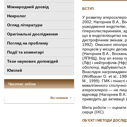
Міжнародний досвід
ВСТУП
Некролог
У розвитку атеросклероз
2002; Нагорнев В.А., Во
Огляд літератури
ушкодження ендотелію, д
гіперхолестеринемія, ар
Оригінальні дослідження
що в ендотеліоцитах на
дистрофічним змінам, р
Погляд на проблему
1992). Окиснені ліпопро
процесів у місцях дескв
Події та коментарі
(Нагорнев В.А., Воскань
(ЛПНЩ),
buy an essay
пр
Тези наукових доповідей
(Лф) і нейтрофілів (Нф)
оболонці, відбуваються 
Ювілей
Внаслідок нагромадженн
(Wolfbauer G. et al., 
M., 1999). ГМК і пінист
Часопис online
міжклітинного сполучнот
атеросклероз — не лише
відповіді (Нагорнев В.А.
Всі новини
приводить до активації 
Мета роботи — оцінити і
серця (ІХС).
ОБ’ЄКТ І МЕТОДИ ДОСЛІ