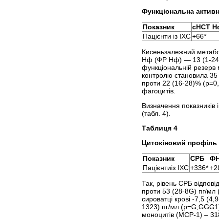
Функціональна активні
Показник
сНСТ Н
Пацієнти із ІХС
+66*
Кисеньзалежний метабол
Нф (ФР Нф) — 13 (1-24)
функціональній резерв 
контролю становила 35 (
проти 22 (16-28)% (р=0,
фагоцитів.
Визначення показників і
(табл. 4).
Таблиця 4
Цитокіновий профіль у
Показник
СРБ
ФН
Пацієнтиіз ІХС
+336*
+2
Так, рівень СРБ відпові
проти 53 (28-8G) пг/мл
сироватці крові -7,5 (4
1323) пг/мл (р=G,GGG1),
моноцитів (МСР-1) – 31