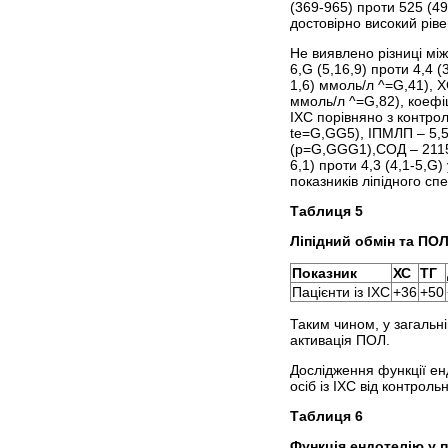
(369-965) проти 525 (49
достовірно високий рів
Не виявлено різниці між
6,G (5,16,9) проти 4,4 (
1,6) ммоль/л ^=G,41), 
ммоль/л ^=G,82), коефіц
ІХС порівняно з контрол
te=G,GG5), ІПМЛП – 5,5 
(р=G,GGG1),СОД – 2115 
6,1) проти 4,3 (4,1-5,G
показників ліпідного спе
Таблиця 5
Ліпідний обмін та ПОЛ 
Показник
ХС
ТГ
Пацієнти із ІХС
+36
+50
Таким чином, у загальні
активація ПОЛ.
Дослідження функції ен
осіб із ІХС від контроль
Таблиця 6
Функція ендотелію у п