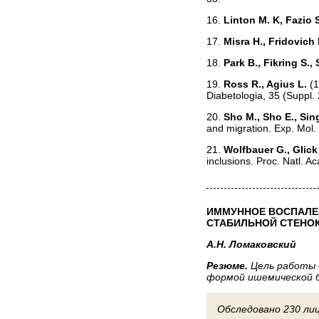
16.
Linton М. K, Fazio 
17.
Misra H., Fridovich 
18.
Park В., Fikring S.,
19.
Ross R., Agius L.
(1
Diabetologia, 35 (Suppl. 
20.
Sho M., Sho E., Sing
and migration. Exp. Mol. 
21.
WoIfbauer G., GIick 
inclusions. Proc. Natl. A
ИММУННОЕ ВОСПАЛЕ
СТАБИЛЬНОЙ СТЕНО
А.Н. Ломаковский
Резюме.
Цель работы 
формой ишемической б
Обследовано 230 лиц