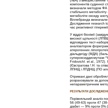
(№А) з використанням т
компонентів судинної с
визначали методом ФА з
стабільного метаболіту
метаболіти оксиду азоту
Віллебранда визначали
Дослідження
research to
час реактивної гіперем
У відділі біохімії (зав
високої щільності (ЛПВ
відповідних тест-набор
аналізатором фореграм
атерогенних ліпопротеїн
діальдегіду (МДА) (баль
супероксиддисмутази ^О
FridovichI. et al., 19
(Євстратова !.Н. та спі
ЛПНЩ і ЛПДНЩ (ПО апоВ) 
Отримані дані обробляли
розраховували за допом
непараметричним методо
РЕЗУЛЬТАТИ ДОСЛІДЖЕН
Порівняльний аналіз пок
56 (49-63) проти 47 (38
діабет — 9% проти 0% (