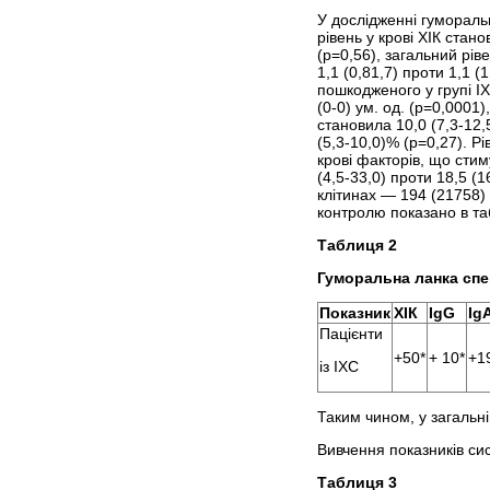
У дослідженні гуморально
рівень у крові ХІК стано
(р=0,56), загальний ріве
1,1 (0,81,7) проти 1,1 (
пошкодженого у групі ІХ
(0-0) ум. од. (р=0,0001
становила 10,0 (7,3-12,
(5,3-10,0)% (р=0,27). Р
крові факторів, що стим
(4,5-33,0) проти 18,5 (1
клітинах — 194 (21758) 
контролю показано в таб
Таблиця 2
Гуморальна ланка спец
Показник
ХІК
IgG
Ig
Пацієнти
+50*
+ 10*
+1
із ІХС
Таким чином, у загальні
Вивчення показників си
Таблиця 3