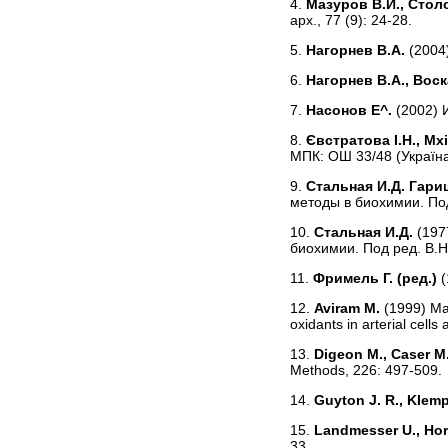
4.
Мазуров В.И., Стол
арх., 77 (9): 24-28.
5.
Нагорнев В.А.
(2004
6.
Нагорнев В.А., Вос
7.
Насонов E^.
(2002) 
8.
Євстратова І.Н., Мх
МПК: ОШ 33/48 (Україна
9.
Стальная И.Д. Гари
методы в биохимии. Под
10.
Стальная И.Д.
(197
биохимии. Под ред. В.Н
11.
Фримель Г. (ред.)
12.
Aviram M.
(1999) Ma
oxidants in arterial cells
13.
Digeon M., Caser M.
Methods, 226: 497-509.
14.
Guyton J. R., KIemp
15.
Landmesser U., Horn
33.