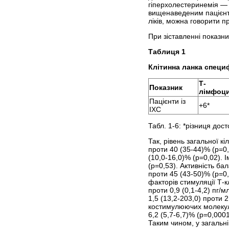
гіперхолестеринемія — 
вищенаведеним пацієнти
ліків, можна говорити п
При зіставленні показник
Таблиця 1
Клітинна ланка специф
Т-
Показник
лімфоц
Пацієнти із
+6*
ІХС
Табл. 1-6: *різниця дос
Так, рівень загальної к
проти 40 (35-44)% (р=0,
(10,0-16,0)% (р=0,02). 
(р=0,53). Активність ба
проти 45 (43-50)% (р=0,
факторів стимуляції Т-к
проти 0,9 (0,1-4,2) пг/м
1,5 (13,2-203,0) проти 2
костимулюючих молекул з
6,2 (5,7-6,7)% (р=0,0001
Таким чином, у загальні