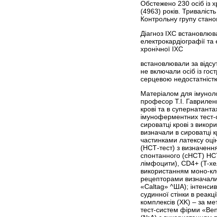
Обстежено 230 осіб із х
(4963) років. Триваліст
Контрольну групу станов
Діагноз ІХС встановлюв
електрокардіографії та
хронічної ІХС
встановлювали за відсут
не включали осіб із г
серцевою недостатністю
Матеріалом для імунолог
професор T.I. Гаврилен
крові та в супернатанта
імуноферментних тест-с
сироватці крові з вико
визначали в сироватці 
частинками латексу оцін
(НСТ-тест) з визначенн
спонтанного (сНСТ) НСТ-
лімфоцити), CD4+ (T-хе
використанням моно-клон
рецепторaми визначали
«Caltag» ^ША); інтенси
судинної стінки в реак
комплексів (XK) – за м
тест-систем фірми «Be