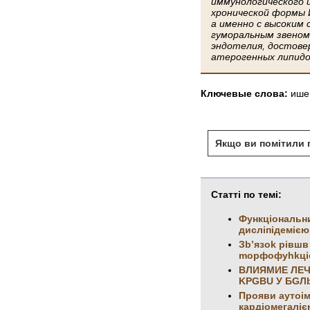
иммунологического и
хронической формы 
а именно с высоким
гуморальным звеном
эндотелия, достове
атерогенных липидо
Ключевые слова:
ише
Якщо ви помітили п
Статті по темі:
Функціональни
дисліпідемією
Зb’язok рівшв
mopфoфуhkцio
BЛИЯMИE ЛEЧ
KPGBU У БG
Прояви аутоім
кардіомегаліє