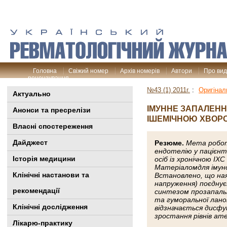
Головна
Свіжий номер
Архів номерів
Автори
Про ви
рецензування
№43 (1) 2011г.
:
Оригінал
Актуально
ІМУННЕ ЗАПАЛЕННЯ
Анонси та пресрелізи
ІШЕМІЧНОЮ ХВОРО
Власні спостереження
Дайджест
Резюме.
Мета робот
ендотелію у пацієнт
Історія медицини
осіб із хронічною ІХ
Матеріаломдля імуно
Клінiчні настанови та
Встановлено, що ная
напруження) поєднує
рекомендації
синтезом прозапальн
та гуморальної лано
Клінічні дослідження
відзначається дисфу
зростання рівнів ате
Лікарю-практику